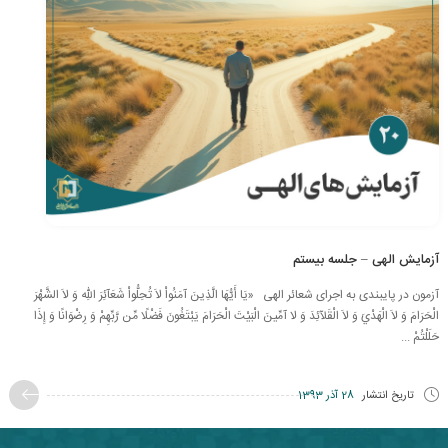
آزمایش الهی – جلسه بیستم
آزمون در پایبندی به اجرای شعائر الهی «يَا أَيُّهَا الَّذِينَ آمَنُواْ لاَ تُحِلُّواْ شَعَآئِرَ اللّهِ وَ لاَ الشَّهْرَ
الْحَرَامَ وَ لاَ الْهَدْيَ وَ لاَ الْقَلآئِدَ وَ لا آمِّينَ الْبَيْتَ الْحَرَامَ يَبْتَغُونَ فَضْلًا مِّن رَّبِّهِمْ وَ رِضْوَانًا وَ إِذَا
حَلَلْتُمْ ...
تاریخ انتشار
28 آذر 1393