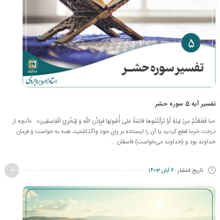
تفسیر آیه 5 سوره حشر
«ما قَطَعْتُمْ مِنْ لِينَةٍ أَوْ تَرَكْتُمُوها قائِمَةً عَلى‌ أُصُولِها فَبِإِذْنِ اللَّهِ وَ لِيُخْزِيَ الْفاسِقِينَ» «آنچه از
درخت خرما قطع كرديد يا آن را ايستاده بر پاى خود واگذاشتيد، همه به خواست و فرمان
خداوند بود و (خداوند مى‌خواست) فاسقان ...
تاریخ انتشار
6 آبان 1403