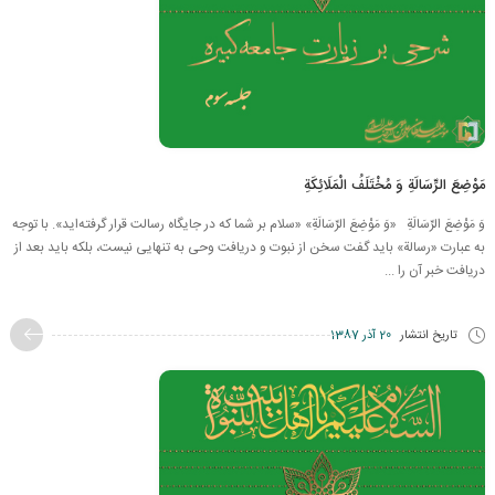
مَوْضِعَ الرِّسَالَةِ وَ مُخْتَلَفُ الْمَلَائِكَةِ
وَ مَوْضِعَ الرِّسَالَةِ «وَ مَوْضِعَ الرِّسَالَةِ» «سلام بر شما که در جایگاه رسالت قرار گرفته‌اید». با توجه
به عبارت «رسالة» باید گفت سخن از نبوت و دریافت وحی به تنهایی نیست، بلكه باید بعد از
دریافت خبر آن را ...
تاریخ انتشار
20 آذر 1387