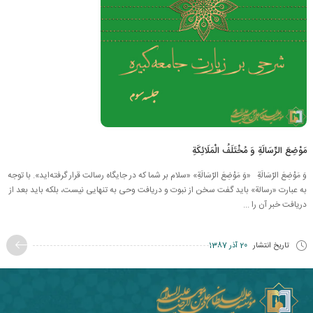
مَوْضِعَ الرِّسَالَةِ وَ مُخْتَلَفُ الْمَلَائِكَةِ
وَ مَوْضِعَ الرِّسَالَةِ «وَ مَوْضِعَ الرِّسَالَةِ» «سلام بر شما که در جایگاه رسالت قرار گرفته‌اید». با توجه
به عبارت «رسالة» باید گفت سخن از نبوت و دریافت وحی به تنهایی نیست، بلكه باید بعد از
دریافت خبر آن را ...
تاریخ انتشار
20 آذر 1387