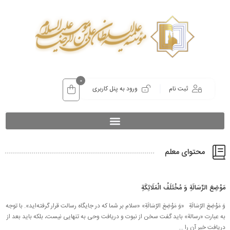
0
ثبت نام
ورود به پنل کاربری
محتوای معلم
مَوْضِعَ الرِّسَالَةِ وَ مُخْتَلَفُ الْمَلَائِكَةِ
وَ مَوْضِعَ الرِّسَالَةِ «وَ مَوْضِعَ الرِّسَالَةِ» «سلام بر شما که در جایگاه رسالت قرار گرفته‌اید». با توجه
به عبارت «رسالة» باید گفت سخن از نبوت و دریافت وحی به تنهایی نیست، بلكه باید بعد از
دریافت خبر آن را ...