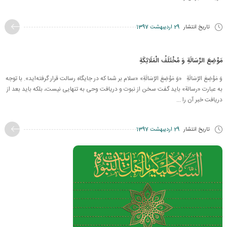
تاریخ انتشار
29 اردیبهشت 1397
مَوْضِعَ الرِّسَالَةِ وَ مُخْتَلَفُ الْمَلَائِكَةِ
وَ مَوْضِعَ الرِّسَالَةِ «وَ مَوْضِعَ الرِّسَالَةِ» «سلام بر شما که در جایگاه رسالت قرار گرفته‌اید». با توجه
به عبارت «رسالة» باید گفت سخن از نبوت و دریافت وحی به تنهایی نیست، بلكه باید بعد از
دریافت خبر آن را ...
تاریخ انتشار
29 اردیبهشت 1397