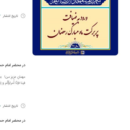
تاریخ انتشار
27 
در محضر امام ح
مهمانِ عزیزِ من! بعد
فینا فإنّا أُمراؤُكُم و 
تاریخ انتشار
30
در محضر امام ح