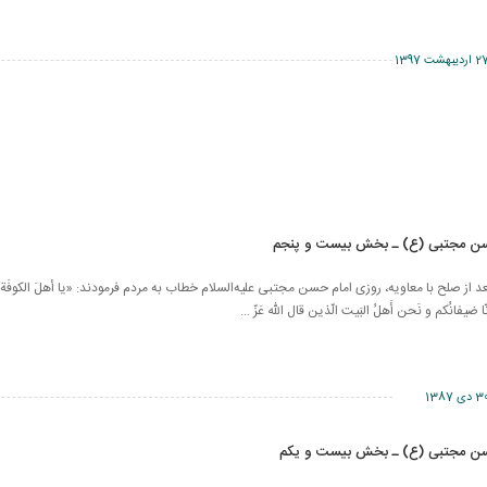
اردیبهشت 1397
سن مجتبی (ع) ـ بخش بیست و پنجم
 از صلح با معاویه، روزی امام حسن مجتبی علیه‌السلام خطاب به مردم فرمودند: «یا أهلَ الكوفَة! اتَّقوا
إنّا ضیفانُكم‏ و نَحن أَهلُ البَیت الّذین قال الله عَزّ ...
 دی 1387
سن مجتبی (ع) ـ بخش بیست و یکم