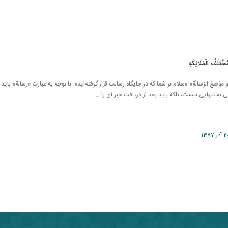
خْتَلَفُ الْمَلَائِكَةِ
َةِ «وَ مَوْضِعَ الرِّسَالَةِ» «سلام بر شما که در جایگاه رسالت قرار گرفته‌اید». با توجه به عبارت «رسالة» 
به تنهایی نیست، بلكه باید بعد از دریافت خبر آن را ...
آذر 1387