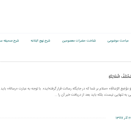
مباحث موضوعی
شناخت حضرات معصومین
شرح نهج البلاغه
شرح صحیفه سج
خْتَلَفُ الْمَلَائِكَةِ
َةِ «وَ مَوْضِعَ الرِّسَالَةِ» «سلام بر شما که در جایگاه رسالت قرار گرفته‌اید». با توجه به عبارت «رسالة» 
به تنهایی نیست، بلكه باید بعد از دریافت خبر آن را ...
آذر 1387