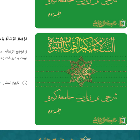
مَوْضِعَ الرِّسَالَةِ وَ مُ
وَ مَوْضِعَ الرِّسَال
نبوت و دریافت وحی 
تاریخ انتشار
20 