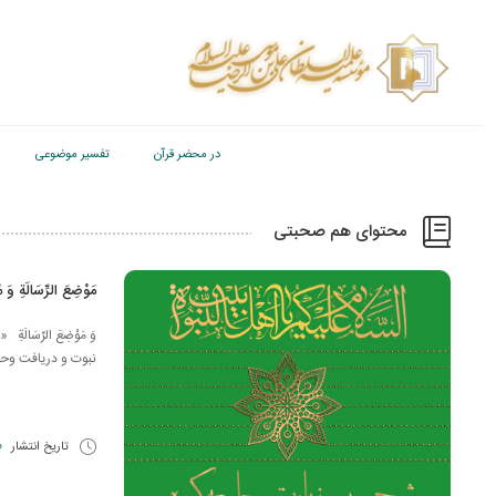
در محضر قرآن
تفسیر موضوعی
محتوای هم صحبتی
مَوْضِعَ الرِّسَالَةِ وَ مُ
وَ مَوْضِعَ الرِّسَال
نبوت و دریافت وحی 
تاریخ انتشار
20 