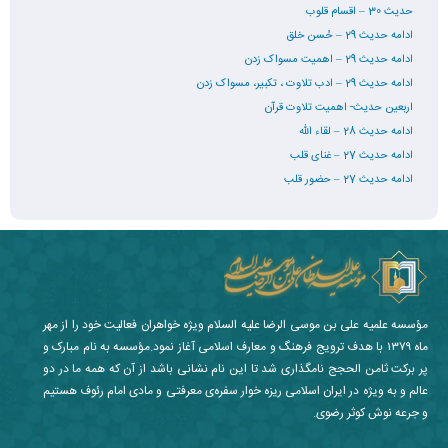
حدیث 30 – اقسام قلوب
ادامه حدیث 29 – حُسن خلق
ادامه حدیث 29 – اهمیت مسواک زدن
ادامه حدیث 29 – ادب تلاوت ، تکبیر، مسواک زدن
اربعین حدیث- اهمیت تلاوت قرآن
ادامه حدیث 28 – لقاء الله
ادامه حدیث 27 – غنای قلب
ادامه حدیث 27 – حضور قلب
مؤسسه علمیه علی بن موسی الرضا علیه السلام ویژه خواهران فعالیت خود را از مهر
ماه ۱۳۷۹ با هدف ترویج فرهنگ و معارف اسلامی آغاز نمود.مؤسسه به نام مبارک و
پر برکت ثامن الحجج نامگذاری شد تا این نام نشانی باشد از آن که همه ما در دو
عالم و به ویژه در ایران اسلامی ریزه خوار سفره‌ی معرفتی و مادی امام رئوف هستیم
و جرعه نوش کوثر رضوی.