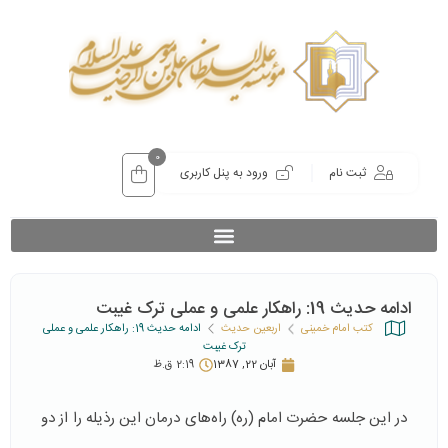
0
ثبت نام
ورود به پنل کاربری
ادامه حدیث 19: راهکار علمی و عملی ترک غیبت
کتب امام خمینی
اربعین حدیث
ادامه حدیث 19: راهکار علمی و عملی
ترک غیبت
آبان 22, 1387
2:19 ق.ظ
در این جلسه حضرت امام (ره) راه‌های درمان این رذیله را از دو