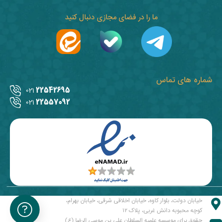
ما را در فضای مجازی دنبال کنید
شماره های تماس
22542695
021
22557092
021
خیابان دولت، بلوار کاوه، خیابان اخلاقی شرقی، خیابان بهرام،
کوچه محبوبه دانش غربی، پلاک ۱۲
حقوق برای موسسه علمیه السلطان علی بن موسی الرضا (ع)