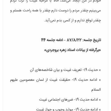
خودم در من ایجاد می‌شد، حالا با مراقبه غیبت را ترک کردم
می‌بینیم چقدر مردم را دوست دارم چقدر با همه راحت هستم و
چقدر توقع ندارم و از کسی بدم نمی‌آید.
تاریخ جلسه: 87/8/22
–
ادامه جلسه 44
«برگرفته از بیانات استاد زهره بروجردی»
» حدیث 19- تعریف غیبت و بیان شاخصه‌های آن
» ادامه حدیث 19- حقیقت غیبت از لسان معصومین علیهم
السلام
» ادامه حدیث 19- ضررهای اجتماعی غیبت
» ادامه حدیث 19- موارد وجوب و جواز غیبت