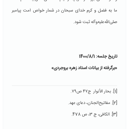
ما به فضل و کرم خدای سبحان در شمار خواص امت پیامبر
صلی‌الله‌علیه‌وآله ثبت شود.
تاریخ جلسه: 1400/8/1
«برگرفته از بیانات استاد زهره بروجردی»
[1]
. بحار الأنوار ج۴۷ ص۷۹.
[2]
. مفاتیح‌الجنان، دعای عهد.
[3]
. الکافی، ج 3، ص 478.