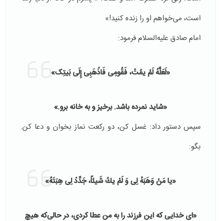
است، می‌خواهم او را زنده کنید!»
امام صادق علیه‌السلام فرمود:
«لَعَلَّهُ لَمْ یمُتْ، فَقُومِی فَاذْهَبِی إِلَى بَیتِک»
«شاید نمرده باشد. برخیز و به خانه برو.»
سپس دستور داد: غسل کن، دو رکعت نماز بخوان و دعا کن.
بگو:
«یا مَنْ وَهَبَهُ لِی وَ لَمْ یكُ شَیئاً، جَدِّدْ لِی هِبَتَهُ»
«ای خدایی که این فرزند را به من عطا کردی، در حالی‌که هیچ