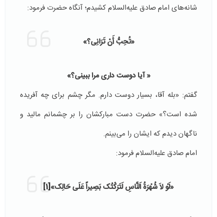
شانه‌های امام صادق علیه‌السلام کشیدم؛ آنگاه حضرت فرمود:
«تُحِبُّ أَنْ تَرَانِی؟»
« آیا دوست داری مرا ببینی؟»
گفتم: «بله آقا، بسیار دوست دارم. مگر چشم برای چه آفریده
شده است؟» حضرت دست مبارکشان را بر چشمانم مالید و
ناگهان دیدم که ایشان را می‌بینم.
امام صادق علیه‌السلام فرمود:
«لَوْ لاَ شُهْرَةُ اَلنَّاسِ لَتَرَكْتُک بَصِیراً عَلَى حَالِک»
[1]