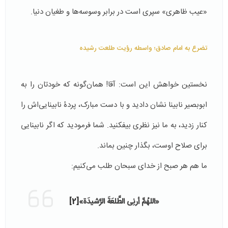
«عیب ظاهری» سپری است در برابر وسوسه‌ها و طغیان دنیا.
تضرع به امام صادق؛ واسطه رؤیت طلعت رشیده
نخستین خواهش این است: آقا! همان‌گونه که خودتان را به
ابوبصیر نابینا نشان دادید و با دست مبارک، پردۀ نابینایی‌اش را
کنار زدید، به ما نیز نظری بیفکنید. شما فرمودید که اگر نابینایی
برای صلاح اوست، بگذار چنین بماند.
ما هم هر صبح از خدای سبحان طلب می‌کنیم:
«اللهُمَّ أرنِی الطَّلعَةَ الرَّشیدَة»
[2]