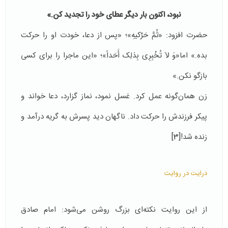
نبود، اکنون بار دیگر عطای خود را تجدید کن.»
حضرت افزود: «ثُمَّ حَرِّکیهِ»؛ «پس از دعا، خودت او را حرکت
بده.» اما«وَ لاَ تُخْبِرِی بِذلِک أَحَداً»؛ «این ماجرا را برای کسی
بازگو نکن.»
زن همان‌گونه عمل کرد. غسل نمود، نماز گزارد، دعا خواند و
پیکر فرزندش را حرکت داد. ناگهان دید پسرش به گریه درآمد و
زنده شد!
[3]
درایت در روایت
از این روایت نکته‌ای بزرگ روشن می‌شود: امام صادق