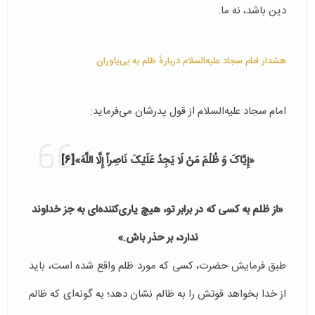
دین باشد، نه ما.
هشدار امام سجاد علیه‌السلام دربارهٔ ظلم به بی‌یاوران
امام سجاد علیه‌السلام از قول پدرشان می‌فرماید:
«إِیَّاکَ وَ ظُلْمَ مَنْ لَا یَجِدُ عَلَیْکَ نَاصِراً إِلَّا اللَّهَ»
[6]
«از ظلم به کسی که در برابر تو، هیچ یاری‌کننده‌ای به جز خداوند
ندارد، بر حذر باش.»
طبق فرمایش حضرت، کسی که مورد ظلم واقع شده است، باید
از خدا بخواهد قوتش را به ظالم نشان دهد؛ به گونه‌ای که ظالم