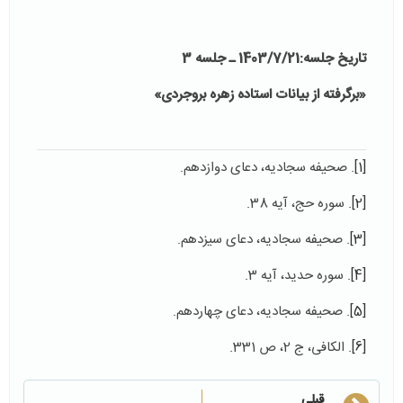
تاریخ جلسه:1403/7/21 ـ جلسه 3
«برگرفته از بیانات استاده زهره بروجردی»
[1]
. صحیفه سجادیه، دعای دوازدهم.
[2]
. سوره حج، آیه 38.
[3]
. صحیفه سجادیه، دعای سیزدهم.
[4]
. سوره حدید، آیه 3.
[5]
. صحیفه سجادیه، دعای چهاردهم.
[6]
. الکافی، ج 2، ص 331.
قبلی