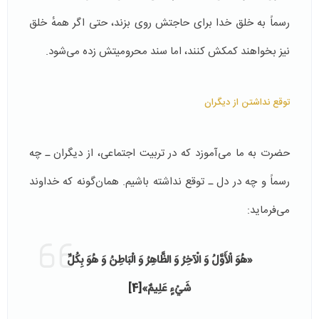
رسماً به خلق خدا برای حاجتش روی بزند، حتی اگر همهٔ خلق
نیز بخواهند کمکش کنند، اما سند محرومیتش زده می‌شود.
توقع نداشتن از دیگران
حضرت به ما می‌آموزد که در تربیت اجتماعی، از دیگران ـ چه
رسماً و چه در دل ـ توقع نداشته باشیم. همان‌گونه که خداوند
می‌فرماید:
«هُوَ الْأَوَّلُ وَ الْآخِرُ وَ الظَّاهِرُ وَ الْبَاطِنُ وَ هُوَ بِكُلِّ
شَيْءٍ عَلِيمٌ»
[4]