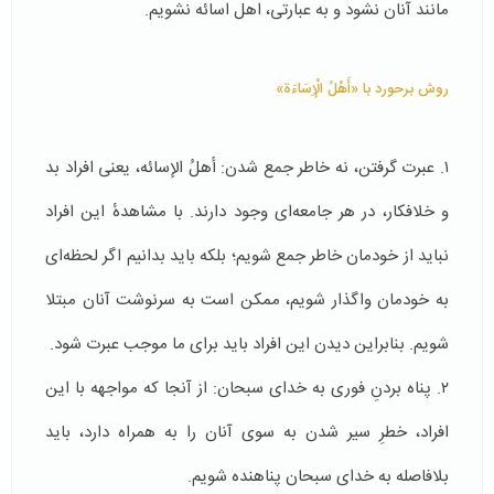
مانند آنان نشود و به عبارتی، اهل اسائه نشویم.
روش برحورد با «أَهْلُ الْإِسَاءَة»
۱. عبرت گرفتن، نه خاطر جمع شدن: أهلُ الإسائه، یعنی افراد بد
و خلافکار، در هر جامعه‌ای وجود دارند. با مشاهدهٔ این افراد
نباید از خودمان خاطر جمع شویم؛ بلکه باید بدانیم اگر لحظه‌ای
به خودمان واگذار شویم، ممکن است به سرنوشت آنان مبتلا
شویم. بنابراین دیدن این افراد باید برای ما موجب عبرت شود.
۲. پناه بردنِ فوری به خدای سبحان: از آنجا که مواجهه با این
افراد، خطرِ سیر شدن به سوی آنان را به همراه دارد، باید
بلافاصله به خدای سبحان پناهنده شویم.