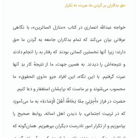
حق بدکاران بر گردن ما؛ عبرت، نه تکرار
خواجه عبدالله انصاری در کتاب «منازل السائرین»، با نگاهی
عرفانی بیان می‌کند که تمام بدکاران جامعه به گردن ما حق
دارند؛ زیرا آنها نخستین کسانی بودند که رفتار بد را انجام دادند
و نتیجه‌اش را دیدند. به همین جهت، ما از نتیجهٔ کار بدِ آنها
عبرت گرفتیم. با این نگاه، این افراد جزو «ذوی الحقوق» ما
محسوب می‌شوند و بر ماست که برایشان استغفار و دعا کنیم.
حضرت در فراز «أَجِرْنِي مِمَّا يَخَافُهُ أَهْلُ الْإِسَاءَةِ» به ما می‌آموزد
که در تربیت اجتماعی، با دیدن اهل اسائه، روابط صحیح را
بیاموزیم و از تکرار امور نادرست دیگران بپرهیزیم. همان‌گونه که