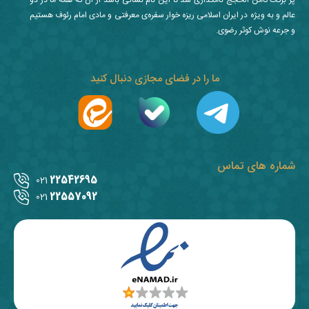
پر برکت ثامن الحجج نامگذاری شد تا این نام نشانی باشد از آن که همه ما در دو
عالم و به ویژه در ایران اسلامی ریزه خوار سفره‌ی معرفتی و مادی امام رئوف هستیم
و جرعه نوش کوثر رضوی.
ما را در فضای مجازی دنبال کنید
شماره های تماس
22542695
021
22557092
021