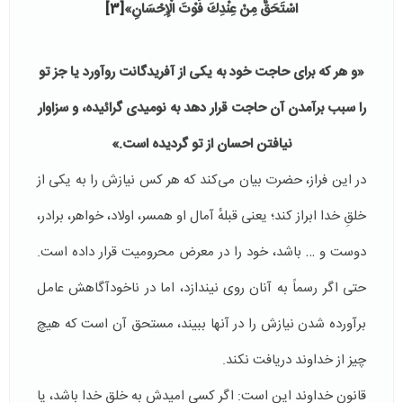
اسْتَحَقَّ مِنْ عِنْدِكَ فَوْتَ الْإِحْسَانِ‏»
[3]
«و ‌هر‌ ‌که‌ براى حاجت خود ‌به‌ یکى ‌از‌ آفریدگانت روآورد ‌یا‌ ‌جز‌ ‌تو‌
‌را‌ سبب برآمدن ‌آن‌ حاجت قرار دهد ‌به‌ نومیدى گرائیده، ‌و‌ سزاوار
نیافتن احسان ‌از‌ ‌تو‌ گردیده است.»
در این فراز، حضرت بیان می‌کند که هر کس نیازش را به یکی از
خلقِ خدا ابراز کند؛ یعنی قبلهٔ آمال او همسر، اولاد، خواهر، برادر،
دوست و … باشد، خود را در معرض محرومیت قرار داده است.
حتی اگر رسماً به آنان روی نیندازد، اما در ناخودآگاهش عامل
برآورده شدن نیازش را در آنها ببیند، مستحق آن است که هیچ
چیز از خداوند دریافت نکند.
قانون خداوند این است: اگر کسی امیدش به خلق خدا باشد، یا