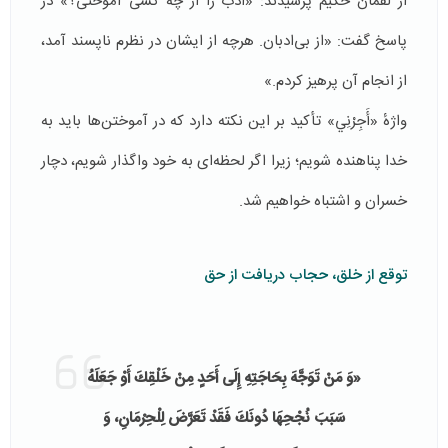
از لقمان حکیم پرسیدند: «ادب را از چه کسی آموختی؟» در
پاسخ گفت: «از بی‌ادبان. هرچه از ایشان در نظرم ناپسند آمد،
از انجام آن پرهیز کردم.»
واژهٔ «أَجِرْنِي» تأکید بر این نکته دارد که در آموختن‌ها باید به
خدا پناهنده شویم؛ زیرا اگر لحظه‌ای به خود واگذار شویم، دچار
خسران و اشتباه خواهیم شد.
توقع از خلق، حجاب دریافت از حق
«وَ مَنْ تَوَجَّهَ بِحَاجَتِهِ إِلَى أَحَدٍ مِنْ خَلْقِكَ أَوْ جَعَلَهُ
سَبَبَ نُجْحِهَا دُونَكَ فَقَدْ تَعَرَّضَ لِلْحِرْمَانِ، وَ