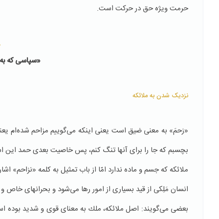
حرمت ویژه حق در حركت است.
«
«سپاسى که‌ به‌
نزدیک شدن به ملائکه
«زحمَ» به معنی ضیق است یعنی اینكه می‌گوییم مزاحم شده‌‌ام یعنی
بچسبم كه جا را برای آنها تنگ كنم، پس خاصیت بعدی حمد این ا
ملائكه كه جسم و ماده ندارد امّا از باب تمثیل به كلمه «نزاحم» ا
انسان مَلِكی از قید بسیاری از امور رها می‌شود و بحرانهای خاص و گر
بعضی می‌گویند: اصل ملائكه، ملك به معنای قوی و شدید بوده ا