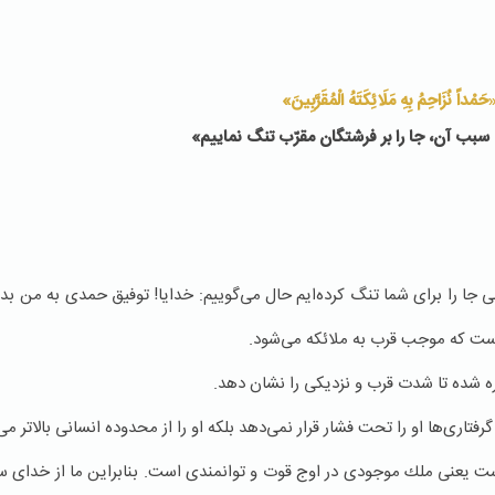
حَمْداً نُزَاحِمُ بِهِ مَلَائِكَتَهُ الْمُقَرَّبِینَ»
 سبب آن، جا را‌ بر‌ فرشتگان مقرّب تنگ نماییم»
 جا را برای شما تنگ كرده‌ایم حال می‌گوییم: خدایا! توفیق حمدی به من بده
ست كه موجب قرب به ملائكه می‌شود.
شاره شده تا شدت قرب و نزدیكی را نشان دهد.
فتاری‌ها او را تحت فشار قرار نمی‌دهد بلکه او را از محدوده انسانی بالاتر می‌
ست یعنی ملك موجودی در اوج قوت و توانمندی است. بنابراین ما از خدای 