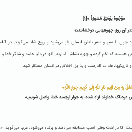
«وُجُوهٌ یوْمَئِذٍ مُسْفِرَةٌ »
[1]
در آن روز، چهره‏هایى درخشانند،»
د چون با سیر و سفر باطن انسان باز می‌شود و روح شاد می‌گردد. در قی
تند كه اخم كرده و چهره‌ بشاش ندارند. آنها در دنیا حامد و شاكر خدا و ن
اریكیها، عادات نادرست و رذایل اخلاقی در انسان مستقر شود.
َقُ بِهِ مِنْ أَلِیمِ نَارِ اللَّهِ إِلَى كَرِیمِ جِوَارِ اللَّهِ»
تش دردناک خداوند آزاد شده، به‌ جوار ارجمند خدا، واصل شویم.»
 است امّا در لغت وقتی اسب مسابقه می‌دهد و برنده می‌شود، عرب می‌گوید: «