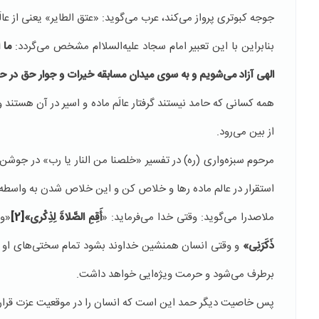
جوجه كبوتری پرواز می‌كند، عرب می‌گوید: «عتق الطایر» یعنی از عالَم 
بنابراین با این تعبیر امام سجاد علیه‌السلاام مشخص می‌گردد:
ما 
الهی آزاد می‌شویم و به سوی میدان مسابقه خیرات و جوار حق در 
همه كسانی كه حامد نیستند گرفتار عالَم ماده و اسیر در آن هستند
از بین می‌رود.
مرحوم سبزه‌واری (ره) در تفسیر «خلصنا من النار یا رب» در جوشن ك
استقرار در عالم ماده رها و خلاص كن و این خلاص شدن به واسطه 
ملاصدرا می‌گوید:‌ وقتی خدا می‌فرماید: «
أَقِمِ الصَّلاةَ لِذِكْری‏»
[2]
«و 
ذَكَرَنِی‏»
و وقتی انسان همنشین خداوند بشود تمام سختی‌های او ب
برطرف می‌شود و حرمت ویژه‌ایی خواهد داشت.
پس خاصیت دیگر حمد این است كه انسان را در موقعیت عزت قرار 