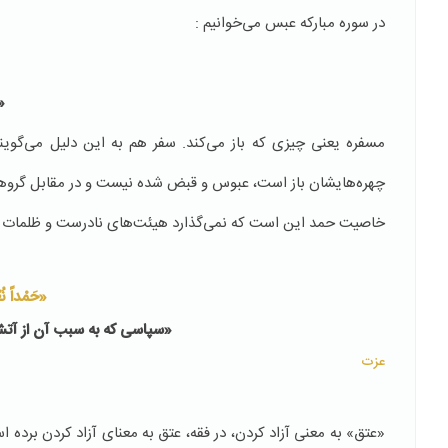
در سوره مباركه عبس می‌خوانیم :‌
«
مسفره یعنی چیزی كه باز می‌كند. سفر هم به این دلیل می‌گوین
چهره‌هایشان باز است، عبوس و قبض شده نیست و در مقابل گروهی هس
خاصیت حمد این است كه نمی‌گذارد هیئت‌های نادرست و ظلمات و ت
«حَمْداً نُعْت
«سپاسى که‌ به‌ سبب ‌آن از‌ آ
عزت
«عتق» به معنی آزاد كردن، در فقه، عتق به معنای آزاد كردن برده