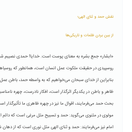
نقش حمد و ثنای الهی؛
از بین بردن ظلمات و تاریکی‌ها
«ابشار» جمع بشره به معنای پوست است. خدایا! حمدی نصیبم شود ت
روسپیدی در حقیقت ملكوت عمل انسان است، همانطور كه روسیاه
بنابراین از خدای سبحان می‌خواهیم كه به واسطه حمد، باطن عمل ما
ظاهر و باطن در یكدیگر اثرگذار است، افكار نادرست، چهره نامناسبی
بحث حمد می‌فرمایند، اقوال ما نیز در چهره ظاهری ما تأثیرگذار اس
مولوی در مثنوی می‌گوید:‌ حمد و تسبیح مثل مرغی است كه دائم از 
امام نیز می‌فرمایند:‌ حمد و ثنای الهی مثل نوری است كه از دهان ش