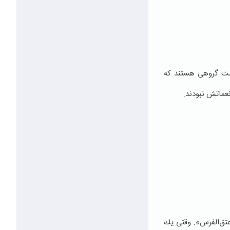
امت گروهی هستند كه
عماتش نبودند.
عتق‌الفرس». وقتی یك