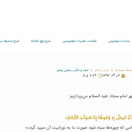
مباحث موضوعی
شناخت حضرات معصومین
شرح نهج البلاغه
شرح صحیفه سج
یفه سجادیه
حمد و شکر
حمد و شکر ـ بخش پنجم
آذر 24, 1393
7:34 ق.ظ
امام سجاد عليه السلام می‌پردازیم:
) تَبْیضُّ بِهِ‏ وُجُوهُنَا إِذَا اسْوَدَّتِ الْأَبْشَارُ»
ی که چهره‌‏ها سیاه شود صورت ما به نورانیت آن سپید گردد»