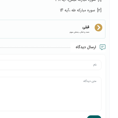
[2]
سوره مباركه طه ،‌آيه 14
قبلی
حمد و شکر ـ بخش سوم
ارسال دیدگاه