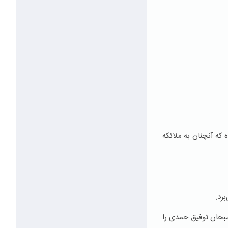
 كه آنچنان به ملائكه
برد.
سبحان توفیق حمدی را