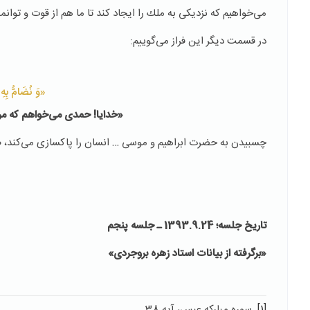
می‌خواهیم كه نزدیكی به ملك را ایجاد كند تا ما هم از قوت و توانم
در قسمت دیگر این فراز می‌گوییم:
«وَ نُضَامُّ بِهِ أ
«خدایا! حمدی می‌خواهم كه مر
چسبیدن به حضرت ابراهیم و موسی … انسان را پاكسازی می‌كند، صیقل
تاریخ جلسه؛ 1393.9.24 ـ جلسه پنجم
«برگرفته از بیانات استاد زهره بروجردی»
[1]
سوره مبارکه عبس، آیه 38