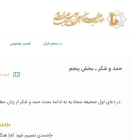
در محضر قرآن
تفسیر موضوعی
حمد و شکر ـ بخش پنجم
شرح صح
در دعای اول صحیفه سجادیه به ادامه بحث حمد و شكر از زبان مطهر 
«(حَمْداً
«(حمدی نصیبم شود که) هنگام