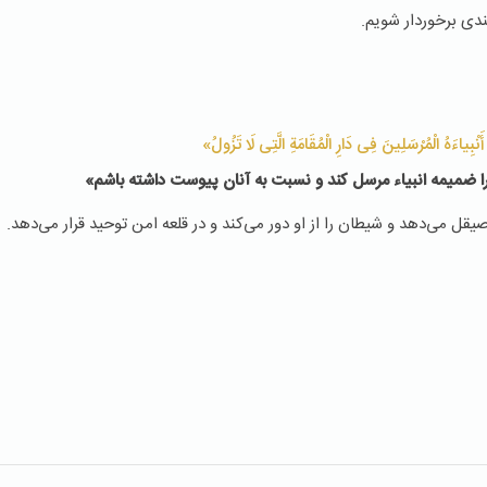
ندی برخوردار شویم.
َنْبِیاءَهُ الْمُرْسَلِینَ فِی دَارِ الْمُقَامَةِ الَّتِی لَا تَزُولُ»
ا ضمیمه انبیاء مرسل كند و نسبت به آنان پیوست داشته باشم»
 می‌دهد و شیطان را از او دور می‌كند و در قلعه امن توحید قرار می‌‌دهد.