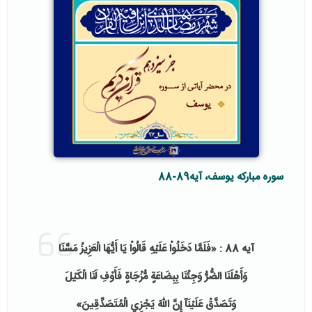
سوره مبارکه یوسف، آیه89-88
آیه 88 : «فَلَمَّا دَخَلُواْ عَلَيْهِ قَالُواْ يَا أَيُّهَا الْعَزِيزُ مَسَّنَا
وَأَهْلَنَا الضُّرُّ وَجِئْنَا بِبِضَاعَةٍ مُّزْجَاةٍ فَأَوْفِ لَنَا الْكَيْلَ
وَتَصَدَّقْ عَلَيْنَآ إِنَّ اللّهَ يَجْزِي الْمُتَصَدِّقِينَ»