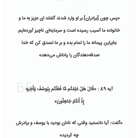
«پس چون [برادران] بر او وارد شدند گفتند اى عزيز به ما و
خانواده ما آسيب رسيده است و سرمايه‌‏اى ناچيز آورده‏‌ايم
بنابراين پيمانه ما را تمام بده و بر ما تصدق كن كه خدا
صدقه‏‌دهندگان را پاداش مى‏‌دهد»
آیه 89 : «قَالَ هَلْ عَلِمْتُم مَّا فَعَلْتُم بِيُوسُفَ وَأَخِيهِ
إِذْ أَنتُمْ جَاهِلُونَ»
«گفت: آيا دانستيد وقتى كه نادان بوديد با يوسف و برادرش
چه كرديد»