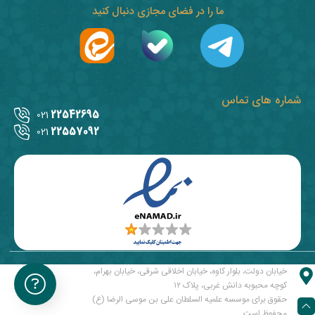
ما را در فضای مجازی دنبال کنید
شماره های تماس
22542695
021
22557092
021
خیابان دولت، بلوار کاوه، خیابان اخلاقی شرقی، خیابان بهرام،
کوچه محبوبه دانش غربی، پلاک ۱۲
حقوق برای موسسه علمیه السلطان علی بن موسی الرضا (ع)
محفوظ است