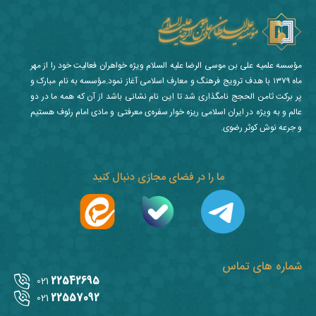
مؤسسه علمیه علی بن موسی الرضا علیه السلام ویژه خواهران فعالیت خود را از مهر
ماه ۱۳۷۹ با هدف ترویج فرهنگ و معارف اسلامی آغاز نمود.مؤسسه به نام مبارک و
پر برکت ثامن الحجج نامگذاری شد تا این نام نشانی باشد از آن که همه ما در دو
عالم و به ویژه در ایران اسلامی ریزه خوار سفره‌ی معرفتی و مادی امام رئوف هستیم
و جرعه نوش کوثر رضوی.
ما را در فضای مجازی دنبال کنید
شماره های تماس
22542695
021
22557092
021