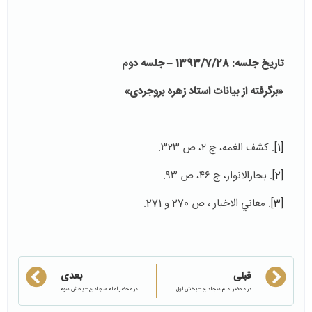
تاریخ جلسه: 1393/7/28 – جلسه دوم
«برگرفته از بیانات استاد زهره بروجردی»
[1]
. کشف الغمه، ج ۲، ص ۳۲۳.
[2]
. بحارالانوار، ج ۴۶، ص ۹۳.
[3]
. معاني الاخبار ، ص 270 و 271.
قبلی
بعدی
در محضر امام سجاد ع – بخش اول
در محضر امام سجاد ع – بخش سوم