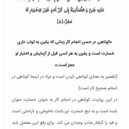
عَلَيْهِ غَبْنٌ وَ الطُّمَأْنِينَةُ إِلَى كُلِّ أَحَدٍ قَبْلَ الِاخْتِبَارِ لَهُ
عَجْزٌ
»
[5]
«کوتاهی در حسن انجام کار زمانی که یقین به ثواب داری
خسارت است و یقین به هر کسی قبل از آزمایش و اختبار او
عجز است.»
(تقصیر به معنای کوتاهی کردن است و مراد در اینجا کوتاهی در
انجام صحیح کار است)
در این روایت، کوتاهی در انجام کار به عنوان خسارت عنوان
شده است و به تبع خسارت نیز باعث ناخوشی و ناراحتی است
و فرد را گرفتار عذاب وجدان می کند. برای رفع این معضل باید