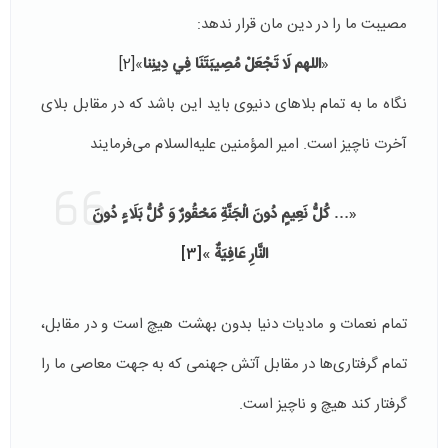
مصیبت ما را در دین مان قرار ندهد:
«
اللهم لَا تَجْعَلْ مُصِيبَتَنَا فِي دِينِنا
»
[2]
نگاه ما به تمام بلاهای دنیوی باید این باشد که در مقابل بلای
آخرت ناچیز است. امیر المؤمنین علیه‌السلام می‌فرمایند
«
…
كُلُّ نَعِيمٍ دُونَ الْجَنَّةِ مَحْقُورٌ وَ كُلُّ بَلَاءٍ دُونَ
النَّارِ عَافِيَةٌ
»
[3]
تمام نعمات و مادیات دنیا بدون بهشت هیچ است و در مقابل،
تمام گرفتاری‌ها در مقابل آتش جهنمی که به جهت معاصی ما را
گرفتار کند هیچ و ناچیز است.