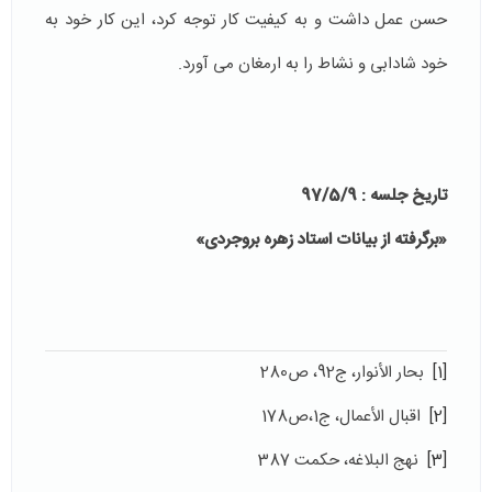
حسن عمل داشت و به کیفیت کار توجه کرد، این کار خود به
خود شادابی و نشاط را به ارمغان می آورد.
تاریخ جلسه : 97/5/9
«برگرفته از بیانات استاد زهره بروجردی»
[1]
بحار الأنوار، ج92، ص280
[2]
اقبال الأعمال، ج1،ص178
[3]
نهج البلاغه، حکمت 387