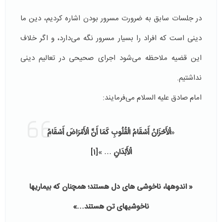
در جلسات سابق به ضرورت مسرور بودن اشاره کردیم، دین ما
دینی است که افراد را بسیار مسرور نگه می‌دارد، و اگر خلاف
این قضیه ملاحظه می‌شود اجرای صحیحی در تعالیم دینی
نداشتیم.
امام صادق علیه السلام می‌فرمایند:
«
الْأَحْزَانُ أَسْقَامُ الْقُلُوبِ كَمَا أَنَّ الْأَمْرَاضَ أَسْقَامُ
الْأَبْدَانِ
… »
[1]
« اندوهها، ناخوشى هاى دل هستند؛ همچنان كه بيماريها
ناخوشيهاى تن هستند…»