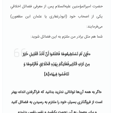
حضرت امیرالمؤمنین علیه‌السلام پس از معرفی فضائل اخلاقیِ
یکی از اصحاب خود (ابوذرغفاری یا عثمان ابن مظعون)
می‌فرمایند:
شما هم مثل برادر من ملتزم به این فضائل شوید:
«
فَإِنْ لَمْ تَسْتَطِیعُوهَا فَاعْلَمُوا أَنَّ أَخْذَ الْقَلِیلِ خَيْرٌ
مِنْ تَرْكِ الْكَثِیر
فَعَلَيْكُمْ بِهَذِهِ الْخَلَائِقِ فَالْزَمُوهَا وَ
تَنَافَسُوا فِیهَا
»
[8]
«
اگر به همه آن‌ها توانائى ندارید بدانید كه فراگرفتن اندك بهتر
است از فروگذارى بسیار، خود را ملتزم به رسیدن به فضائل کنید
و برای وصول به آن زحمت بکشید و نفس‌نفس بزنید»