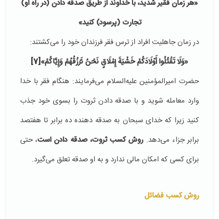
«هر زمان فقير شديد، با خداوند از طريق صدقه دادن (در راه او)
تجارت (پرسود) كنيد
»
در زمان جاهلیت افراد از ترس فقر فرزندان خود را می‌کشتند:
«وَلَا تَقْتُلُوا أَوْلَادَكُمْ خَشْيَةَ إِمْلَاقٍ نَحْنُ نَرْزُقُهُمْ وَإِيَّاكُمْ»
[7]
حضرت امیرالمؤمنین علیه‌السلام می‌فرمایند: هنگام فقر با خدا
وارد معامله شوید و با صدقه دادن ثروت را بسوی خود جذب
کنید زیرا که خدای سبحان به صدقه دهنده ده برابر تا هفتصد
برابر جزاء می‌دهد.
روش کسب ثروت، صدقه دادن است
، حتی
برای کسی که امکان مالی ندارد و به او صدقه تعلق می‌گیرد.
روش کسب فضائل