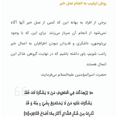
روش ترغیب به انجام عمل خیر
برخی از افراد به بهانه این که کسی از عمل خیر آنها آگاه
نمی‌شود از انجام آن سرباز می‌زنند. برای این که با وجود
بی‌توجهی، ناشکری و قدردان نبودن اطرافیان به اعمال خیر
راغب شویم، باور داشته باشیم که در نهایت گروهی شاکر این
اعمال هستند.
حضرت امیرالمؤمنین علیه‌السلام می‌فرمایند:
«لا يُزْهِدَنَّكَ فِي الْمَعْرُوفِ مَنْ لا يَشْكُرُهُ لَكَ فَقَدْ
يَشْكُرُكَ عَلَيْهِ مَنْ لَا يَسْتَمْتِعُ بِشَيْ ءٍ مِنْهُ وَ قَدْ
تُدْرِكُ مِنْ شُكْرِ الشَّاكِرِ أَكْثَرَ مِمَّا أَضَاعَ الْكَافِرُ»
[11]