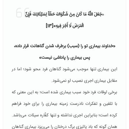
«
جَعَلَ اللَّهُ مَا كَانَ مِنْ شَكْوَاكَ حَطّاً لِسَيِّئَاتِكَ فَإِنَّ
الْمَرَضَ لَا أَجْرَ فِيهِ»
[13]
«
خداوند بيمارى تو را (سبب) برطرف شدن گناهانت قرار داده،
پس بيمارى را پاداشى نيست»
این بیماری تنها موجب می‌شود گناهان فرد محو شود؛ اما در
مقابل بیماری اجری نصیب او نمی‌شود.
برخی اوقات فرد خود سبب بیماری شده است؛ به این معنی که
با تلقین و تفکرات نادرست زمینه بیماری را برای خود فراهم
کرده است؛ بنابراین اجری نداشته و تنها کفّاره سیئات می‌باشد.
همان‌ گونه که باد پائیزی برگ درختان را می‌ریزد بیماری گناهان