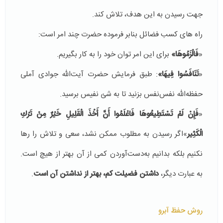
جهت رسیدن به این هدف، تلاش کند.
راه های کسب فضائل بنابر فرموده حضرت چند امر است:
«
فَالْزَمُوهَا»
برای این امر توان خود را به کار بگیریم.
«
تَنَافَسُوا فِیهَا»
: طبق فرمایش حضرت آیت‌الله جوادی آملی
حفظه‌الله نفس‌نفس بزنید تا به شئ نفیس برسید.
«
فَإِنْ لَمْ تَسْتَطِیعُوهَا فَاعْلَمُوا أَنَّ أَخْذَ الْقَلِیلِ خَيْرٌ مِنْ تَرْكِ
الْكَثِیر
»اگر رسیدن به مطلوب ممکن نشد، سعی و تلاش را رها
نکنیم بلکه بدانیم به‌دست‌آوردن کمی از آن بهتر از هیچ است.
به عبارت دیگر،
داشتن فضیلت کم، بهتر از نداشتن آن است
.
روش حفظ آبرو