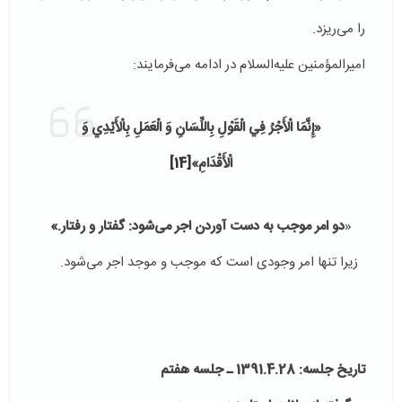
را می‌ریزد.
امیرالمؤمنین علیه‌السلام در ادامه می‌فرمایند:
«إِنَّمَا الْأَجْرُ فِي الْقَوْلِ بِاللِّسَانِ وَ الْعَمَلِ بِالْأَيْدِي وَ
الْأَقْدَامِ»
[14]
«
دو امر موجب به دست آوردن اجر می‌شود: گفتار و رفتار.»
زیرا تنها امر وجودی است که موجب و موجد اجر می‌شود.
تاریخ جلسه: 1391.4.28 ـ جلسه هفتم