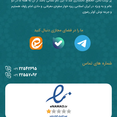
پر برکت ثامن الحجج نامگذاری شد تا این نام نشانی باشد از آن که همه ما در دو
عالم و به ویژه در ایران اسلامی ریزه خوار سفره‌ی معرفتی و مادی امام رئوف هستیم
و جرعه نوش کوثر رضوی.
ما را در فضای مجازی دنبال کنید
شماره های تماس
22542695
021
22557092
021