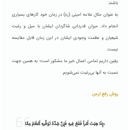
باشند.
به عنوان مثال علامه امینی (ره) در زمان خود کارهای بسیاری
انجام داد. میزان قدردانی شاگردان ایشان با میل و رغبت
شیعیان و عظمت وجودی ایشان در این زمان قابل مقایسه
نیست.
یقین داریم تمامی اعمال خیر ما مشکور است؛ به همین جهت
نسبت به آنها بی‌رغبت نمی‌شویم.
روش رفع ترس
«
إِذَا هِبْتَ أَمْراً
فَقَعْ
فِیهِ فَإِنَّ شِدَّةَ تَوَقِّیهِ أَعْظَمُ مِمَّا