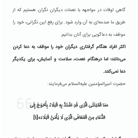
گاهی اوقات در مواجهه با نعمات دیگران نگران هستیم که از
طریق ما صدمه‌ای به آن وارد شود. برای رفع این نگرانی، خود را
موظف به دعاگویی برای آنان بدانیم.
اکثر افراد هنگام گرفتاری دیگران خود را موظف به دعا کردن
می‌دانند؛ اما درهنگام نعمت، سلامت و آسایش، برای یکدیگر
دعا نمی‌کنند.
حضرت امیرالمؤمنین علیه‌السلام می‌فرمایند:
«مَا الْمُبْتَلَى الَّذِی قَدِ اشْتَدَّ بِهِ الْبَلَاءُ بِأَحْوَجَ إِلَى
الدُّعَاءِ مِنَ الْمُعَافَى الَّذِی لَا يَأْمَنُ الْبَلَاءَ»
[1]