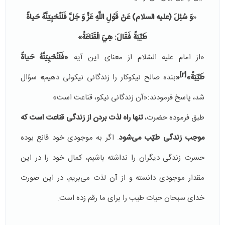
«
وَ سُئِلَ (عليه السلام) عَنْ قَوْلِ اللَّهِ عَزَّ وَ جَلَّ
فَلَنُحْيِيَنَّهُ حَياةً
طَيِّبَةً
فَقَالَ: هِيَ الْقَنَاعَةُ»
«از امام عليه السّلام از معنای این آیه
«فَلَنُحْيِيَنَّهُ حَياةً
[2]
طَيِّبَةً»
«
بنده صالح نيكوكار را زندگانى نيكوئى دهيم
»
سؤال
شد، پاسخ فرمودند:«آن زندگانى نيكو، قناعت است»
طبق فرموده حضرت،
تنها راه لذت بردن از زندگی قناعت است که
موجب زندگی طیّب می‌شود
. اگر به موجودی خود قانع بوده
حسرت زندگی دیگران را نداشته باشیم، کمال خود را در این
مقدار موجودی دانسته و از آن لذت می‌بریم، در این صورت
خدای سبحان حیات طیب را برای ما رقم زده است.