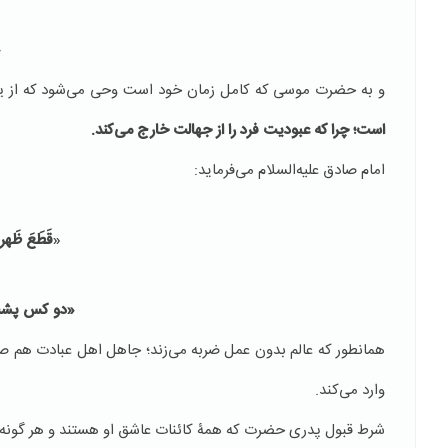
«
و به حضرت موسی كه كامل زمان خود است وحی می‌شود که از يك
است؛ چرا که عبوديت فرد را از جهالت خارج می‌كند.
امام صادق عليه‌السلام می‌فرماید:
«
قَطَعَ ظَهر
«
دو كس پشت م
همانطور كه عالم بدون عمل ضربه می‌زند؛ جاهل اهل عبادت هم صد
وارد می‌کند.
شرط قبول پدری حضرت که همۀ كائنات عاشق او هستند و هر گونه دغ