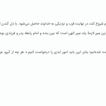
 شروع كند، در نهایت قرب و نزديكی به خداوند حاصل می‌شود. با دل کَندن ا
 سِیر لازمۀ يك سِیر الهی است که بین بنده و امام رابطه پدر و فرزندی بوجو
ه شده‌ايم؛ بنابر این باید امور ابدی را درخواست كنيم.» هر چه از آبرو، 