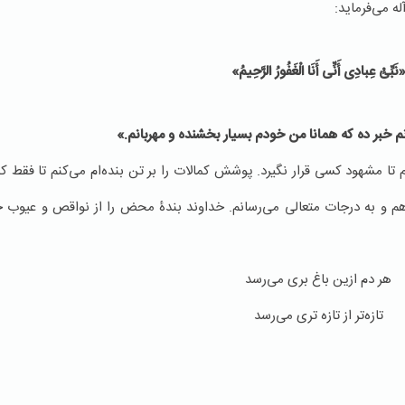
نَبِّئْ عِبادِی أَنِّی أَنَا الْغَفُورُ الرَّحِيمُ»
انم خبر ده كه همانا من خودم بسيار بخشنده و مهربانم
.»
 تا مشهود کسی قرار نگیرد. پوشش كمالات را بر تن بنده‌ام می‌کنم تا فقط کمال
دهم و به درجات متعالی می‌رسانم. خداوند بندۀ محض را از نواقص و عیوب جدا
هر دم ازين باغ بری می‌رسد
تازه‌تر از تازه تری می‌رسد