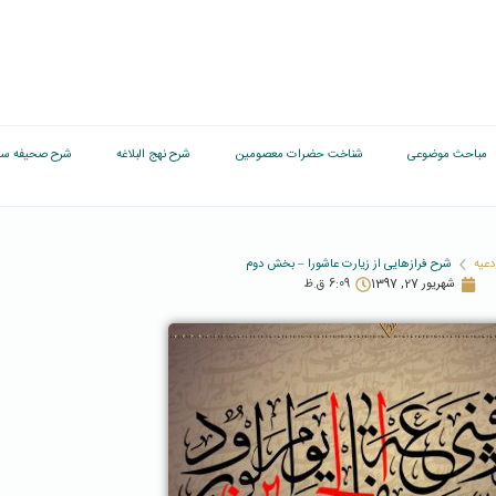
مباحث موضوعی
شناخت حضرات معصومین
شرح نهج البلاغه
شرح صحیفه سج
دعیه
شرح فرازهایی از زیارت عاشورا – بخش دوم
شهریور 27, 1397
6:09 ق.ظ