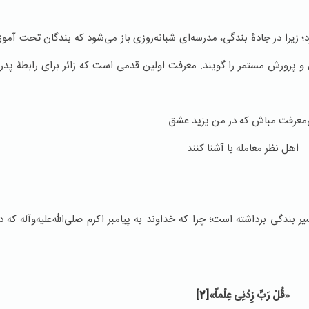
؛ زیرا در جادۀ بندگی، مدرسه‌ای شبانه‌روزی باز می‌شود که بندگان تحت آموز
 و پرورش مستمر را گویند. معرفت اولين قدمی است که زائر برای رابطۀ پدر و
‌معرفت مباش كه در من يزيد عشق
اهل نظر معامله با آشنا كنند
بندگی برداشته است؛ چرا که خداوند به پیامبر اکرم صلی‌الله‌علیه‌وآله كه در
«
قُلْ رَبِّ زِدْنِی عِلْما
»
[2]