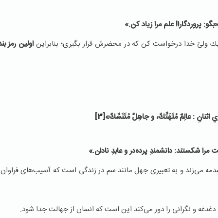
بگو
:
پروردگارا
!
علم مرا زياد كن
.»
 ولیّ خدا درخواست کن که در محضرش قرار بگيری؛ بنابراین
اولين رمز ب
ي اثنانِ
:
عالِمٌ مُتَهَتِّكٌ، و جاهِلٌ مُتَنَسِّكٌ
»
[3]
را شكستند: دانشمندِ پرده‌در و عابدِ نادان.»
مه می‌زند و به تعبیری جهل مانند سم در زندگی است که آسیب‌های فراوان
دغه و نگرانی را دور می‌کند این است که انسان از جهالت جدا شود.