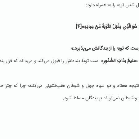
 شدن توبه را به همراه دارد:
 هُوَ الَّذِي يَقْبَلُ التَّوْبَةَ عَنْ عِبادِهِ»
[4]
ست كه توبه را از بندگانش مى‌پذيرد.»
«
عليمٌ بذاتِ الصُّدُور
» است توبۀ بنده‌اش را قبول می‌كند و می‌داند که قرار بند
تیجه هفتاد و دو سپاه جهل و شیطان عقب‌نشينی می‌کنند؛ چرا که چتر حم
و شيطان نمی‌تواند بر بندگان مسلط شود.