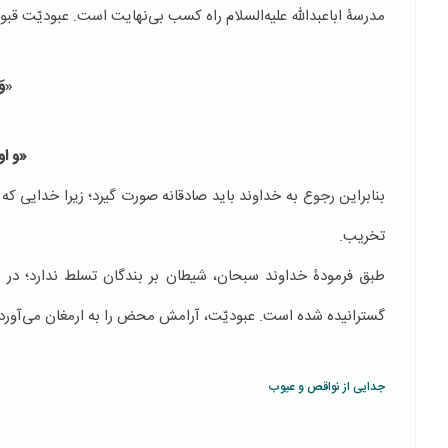
مدرسۀ اباعبدالله علیه‌السلام راه کسب بی‌نهایت است. عبودیّت قبول
«
وَ
«و او
بنابراین رجوع به خداوند باید صادقانه صورت گیرد؛ زیرا خدایی كه 
تخريب.
طبق فرمودۀ خداوند سبحان، شيطان بر بندگان تسلط ندارد؛ در ن
گسترانیده شده است. عبودیّت، آرامش محض را به ارمغان می‌آورد 
جدایی از نواقص و عیوب