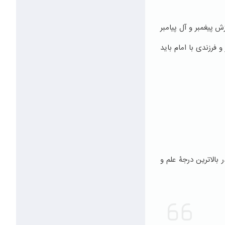
ش پيغمبر و آل پيامبر
 فرزندی با امام باید
 بالاترين درجۀ علم و