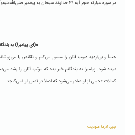
در سوره مبارکه حجر آیه ٤٩ خداوند سبحان به پيغمبر صلی‌الله‌علیه‌وآله می‌فرمايد:
«
«(اى پيامبر!) به بندگ
حتماً و بی‌ترديد عيوب آنان را مستور می‌كنم و نقائص را می‌پوشانم
دیده شود. پیامبر! به بندگانم خبر بده که مرتب آنان را رشد می‌
كمالات عجيبی از او صادر می‌شود كه اصلاً در تصور او نمی‌گنجد.
سِیر، لازمۀ عبودیت