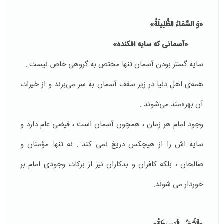
«وَ السَّمَاءُ الظَّلِيلَةُ»
«آسمانی که سایه افکنده»
سايه گستر بودن آسمان تنها مختص به گروهى خاص نيست .
همه‌ى اهل دنيا در زير سقف آسمان به سر مى‌برند و از خيرات
آن بهره‌مند مى‌شوند .
وجود امام هر زمان ، همچون آسمان است ، فيضى عام دارد و
سايه اش را از هيچكس دريغ نمى كند . نه تنها مؤمنان و
صالحان ، بلكه كافران و بدكاران نيز از بركات وجودى امام بر
خوردار مى شوند.