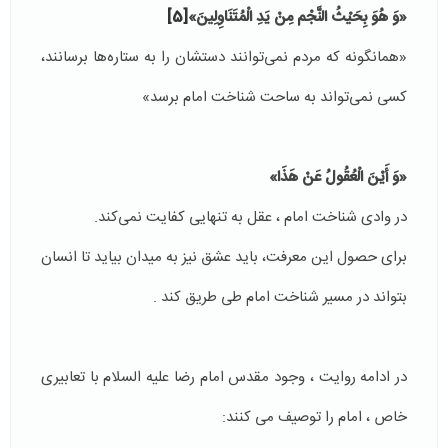
«وَ هُوَ بِحَيْثُ النَّجْم‏‏ مِنْ يَدِ الْمُتَنَاوِلِينَ»
[5]
«همانگونه كه مردم نمى‌توانند دستشان را به ستاره‌ها برسانند،
كسى نمى‌تواند به ساحت شناخت امام برسد»
«وَ أَيْنَ الْعُقُولُ عَنْ هَذَا»
در وادى شناخت امام ، عقل به تنهايى كفايت نمى‌كند.
براى حصول اين معرفت، بايد عشق نيز به ميدان بيايد تا انسان
بتواند در مسير شناخت امام طى طريق كند .
در ادامه روايت ، وجود مقدس امام رضا علیه السلام با تعابیرى
خاص ، امام را توصيف مى كنند: