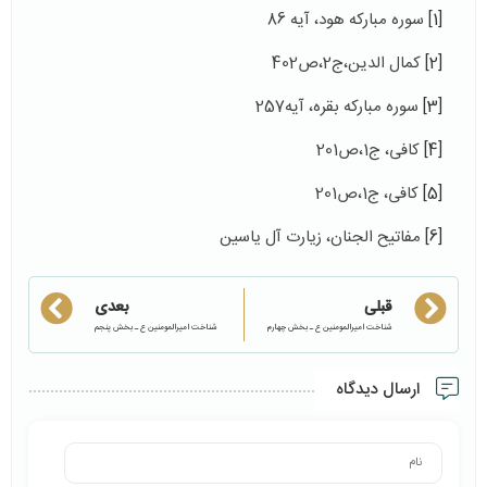
[1]
سوره مبارکه هود، آیه 86
[2]
کمال الدین،ج2،ص402
[3]
سوره مبارکه بقره، آیه257
[4]
کافی، ج1،ص201
[5]
کافی، ج1،ص201
[6]
مفاتيح الجنان، زيارت آل ياسين
قبلی
بعدی
شناخت امیرالمومنین ع ـ بخش چهارم
شناخت امیرالمومنین ع ـ بخش پنجم
ارسال دیدگاه