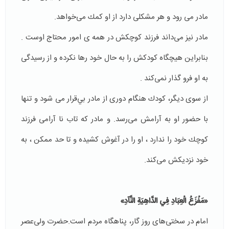
مادر مى رود و هر مشكلى دارد از او كمك مى‌خواهد.
مادر نيز مى‌داند فرزند كوچكش در همه ى امور محتاج اوست .
بنابراين هيچگاه كودكش را به حال خود رها نكرده و از رسيدگى
به او فرو گذار نمى‌كند .
از سوى ديگر، كودك هنگام دورى از مادر بي‌قرار مى شود و تنها
با حضور او به آرامش مى‌رسد. و مادر كه تاب نا آرامى فرزند
كوچك خود را ندارد ، او را در آغوش كشيده و تا حد ممكن ، به
خود نزديكش مى‌كند.
«مَفْزَعُ الْعِبَادِ فِي الدَّاهِيَةِ النَّآدِ»
امام در سختى‌هاى روز گار، پناهگاه مردم است.حضرت ولى‌عصر