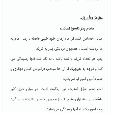
«الْوَالِدُ الشَّفِيقُ»
«امام پدر دلسوز است.»
مبادا احساس كنيد از امام زمان خود خيلى فاصله داريد .امام به
ما نزديك است ، همچون نزديكى پدر به فرزند .
پدر، هر تعداد فرزند داشته باشد ، به تك تك آنها رسيدگى مى
كند و توجه به هيچيك از آن ها موجب فراموش كردن ديگرى و
عدم تأمين امور او نمى‌شود .
امام عصر عجّل‌الله‌فرجه نيز اينگونه است. در ميان خيل كثير
عاشقان و منتظران ،هيچيك از محبين خود را ناديده نمى گيرد
و به امور يكايك آنها رسيدگى مى‌نمايد.