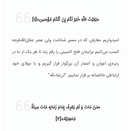
«بَقِيَّتُ اللَّهِ خَيْرٌ لَكُمْ إِنْ كُنْتُمْ مُؤْمِنين»
[1]
امیدواریم معارفى كه در مسير شناخت ولى عصر عجّل‌الله‌فرجه
كسب مى‌كنيم برايمان فتح المبینی را رقم زند تا هر یک از ما در
زمره‌ى اعوان و انصار آن بزرگوار قرار گیریم و با مولاى خود
ارتباطى خالصانه بر قرار نماييم .”ان‌شاءلله”
«مَنْ مَاتَ وَ لَمْ يَعْرِفْ إِمَامَ زَمَانِهِ مَاتَ مِيتَةً
جَاهِلِيَّة»
[2]