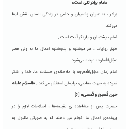
«امام برادر تنى است»
برادر ، به عنوان پشتيبان و حامى در زندگى انسان نقش ايفا
مى‌كند.
امام ، پشتيبان و ياريگر اُمت است .
طبق روايات ، هر دوشنبه و پنجشنبه اعمال ما به ولى عصر
عجّل‌الله‌فرجه عرضه مى‌شود .
امام زمان عجّل‌الله‌فرجه با ملاحظه‌ى حسنات ما، خدا را شكر
نموده به جهت معاصى، برايمان استغفار مى‌كند .
«السلام عليك
حين تُصبح و تُمسى»
[6]
حضرت پس از مشاهده ‌ى نقيصه‌ها ، اصلاحات لازم را در
پرونده‌ى اعمال ما انجام مى دهند كه به صورتى مقبول به