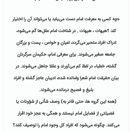
«چه كسى به معرفت امام دست مى‌يابد يا مى‌تواند آن را اختيار
كند ؟هيهات ، هيهات . در شناخت امام عقل‌ها گم می‌شود،
ادراک افراد متحیر می‌گردد، اعیان و خواص ، پست و بزرگان
جامعه صغیر مى‌شوند. برای معرفی امام، حكيمان سرگردان
گشته، خطباء در لفظ کم می‌آورند و عقلا جاهل مى‌شوند. در
بيان حقيقت امام شعرا وامانده شده، اديبان عاجز گشته و افراد
بليغ و فصيح درمانده مى‌شوند.
(همه اين گروه ها، حتى قادر به) وصف شأنى از شؤونات يا
فضيلتى از فضايل امام نيستند و همگى به عجز خود اقرار
مى‌كنند. چگونه مى‌شود كه افراد كل وجود امام را توصيف كنند؟