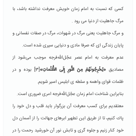
كسى كه نسبت به امام زمان خويش معرفت نداشته باشد، با
مرگ جاهليت از دنيا مى رود .
و مرگ جاهليت یعنی مرگ در شهوات، مرگ در صفات نفسانی و
پايان زندگى اى كه صرفا مادى و دنيايى سپرى شده است.
عدم معرفت به امام عصر عجّل‌الله‌فرجه موجب مى‌شود از
مصاديق
«يُخْرِجُونَهُمْ مِنَ النُّورِ إِلَى الظُّلُماتِ»
[3]
بوده و در
ظلمات قوای واهمه و سلطه ى ابلیس اسیر شويم.
بنابراين شناخت امام زمان عجّل‌الله‌فرجه امرى ضرورى است.
معتقديم براى كسب معرفت آن بزرگوار بايد قلب و دل خود را
پاك كنيم، تا از طريق اين تطهير ابرهاى جهالت را از آسمان دل
خود كنار زنيم و جلوه گرى و تابش نور آن خورشيد رحمت را در