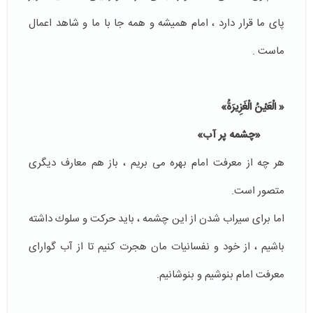
پاى ما قرار دارد ، امام هميشه و همه جا با ما و شاهد اعمال
ماست .
«
الْعَيْنُ الْغَزِيرَةُ»
«چشمه پر آب»
هر چه از معرفت امام بهره مى بريم ، باز هم معارف ديگرى
متصور است.
اما براى سيراب شدن از اين چشمه ، بايد حركت و سلوك داشته
باشيم ، از خود و نفسانيات مان هجرت كنيم تا از آب گواراى
معرفت امام بنوشيم و بنوشانيم.