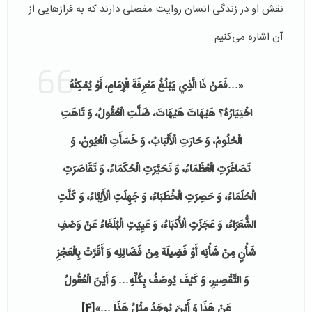
نقش او در زندگى انسان روايت مفصلى دارند كه به فرازهايى از
آن اشاره مى‌كنيم :
«…فَمَنْ ذَا الَّذِي يَبْلُغُ مَعْرِفَةَ الْإِمَامِ، أَوْ يُمْكِنُهُ
اخْتِيَارُهُ؟ هَيْهَاتَ هَيْهَاتَ، ضَلَّتِ الْعُقُولُ، وَ تَاهَتِ
الْحُلُومُ، وَ حَارَتِ الْأَلْبَابُ، وَ خَسَأَتِ الْعُيُونُ، وَ
تَصَاغَرَتِ الْعُظَمَاءُ، وَ تَحَيَّرَتِ الْحُكَمَاءُ، وَ تَقَاصَرَتِ
الْحُلَمَاءُ، وَ حَصِرَتِ الْخُطَبَاءُ، وَ جَهِلَتِ الْأَلِبَّاءُ، وَ كَلَّتِ
الشُّعَرَاءُ، وَ عَجَزَتِ الْأُدَبَاءُ، وَ عَيِيَتِ الْبُلَغَاءُ عَنْ وَصْفِ
شَأْنٍ مِنْ شَأْنِه‏ أَوْ فَضِيلَة مِنْ فَضَائِلِه وَ أَقَرَّتْ بِالْعَجْزِ
وَ التَّقْصِيرِ، وَ كَيْفَ يُوصَفُ بِكُلِّهِ… وَ أَيْنَ الْعُقُولُ
عَنْ هَذَا وَ أَيْنَ يُوجَدُ مِثْلُ هَذَا …»
[4]