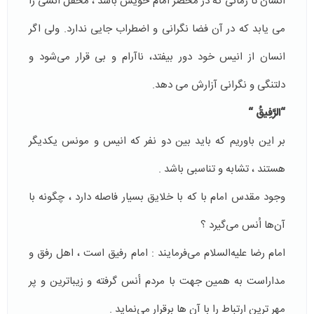
انسان تا زمانى كه در محضر امام خويش باشد ، محفل اُنسى را
مى يابد كه در آن فضا نگرانى و اضطراب جايى ندارد. ولى اگر
انسان از انيس خود دور بيفتد، ناآرام و بى قرار مى‌شود و
دلتنگى و نگرانى آزارش مى دهد.
“الرَّفِيقُ “
بر اين باوريم كه بايد بين دو نفر كه انيس و مونس يكديگر
هستند ، تشابه و تناسبى باشد .
وجود مقدس امام با كه با خلايق بسيار فاصله دارد ، چگونه با
آن‌ها اُنس مى‌گيرد ؟
امام رضا علیه‌السلام مى‌فرمايند : امام رفيق است ، اهل رفق و
مداراست به همين جهت با مردم أنس گرفته و زيباترين و پر
مهر ترين ارتباط را با آن ها برقرار مى‌نمايد .