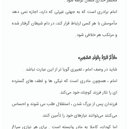
محضر خداى متعال عرضه شود .
امام برادرى است كه به جهتى غيرتى كه دارد، اجازه نمى دهد
مأمومش با هر كسى ارتباط قرار كند، در دام شيطان گرفتار شده
و مرتكب هر خلافى شود.
«الْأُمُّ الْبَرَّةُ بِالْوَلَدِ الصَّغِيرِ»
شايد در وصف امام ، تعبيرى گويا تر از اين عبارت نباشد .
امام ، همچون مادرى است كه نيكى ها و لطف هاى گسترده
اى را نثار فرزند كوچك خود می‌كند.
فرزندان پس از بزرگ شدن ، استقلال طلب مى شوند و احساس
مى‌كنند مى‌توانند نيازهاى خود را تأمين كنند.
اما كودك، كاملا به مادر وابسته است . براى هر نيازى سراغ