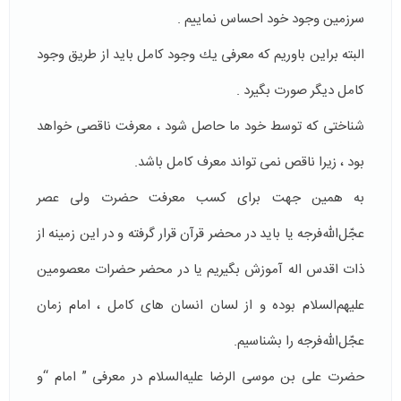
سرزمين وجود خود احساس نماييم .
البته براين باوريم كه معرفى يك وجود كامل بايد از طريق وجود
كامل ديگر صورت بگيرد .
شناختى كه توسط خود ما حاصل شود ، معرفت ناقصى خواهد
بود ، زيرا ناقص نمى تواند معرف كامل باشد.
به همين جهت براى كسب معرفت حضرت ولى عصر
عجّل‌الله‌فرجه یا باید در محضر قرآن قرار گرفته و در اين زمينه از
ذات اقدس اله آموزش بگيريم یا در محضر حضرات معصومین
علیهم‌السلام بوده و از لسان انسان های کامل ، امام زمان
عجّل‌الله‌فرجه را بشناسیم.
حضرت علی بن موسی الرضا علیه‌السلام در معرفى ” امام “و