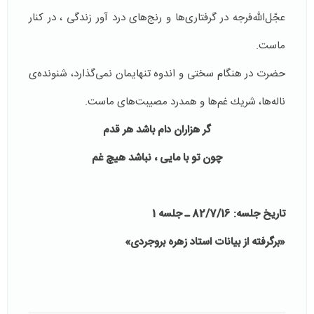
عجّل‌الله‌فرجه در گرفتارى‌ها و رنج‌هاى درد آور زندگى ، در كنار
ماست.
حضرت در هنگام سختى و اندوه تنهايمان نمى‌گذارد، شنونده‌ى
ناله‌ها، شريك غم‌ها و همدرد مصيبت‌هاى ماست.
گر هزاران دام باشد هر قدم
چون تو با مايى ، نباشد هيچ غم
تاریخ جلسه: 82/7/16 ـ جلسه 1
«برگرفته از بیانات استاد زهره بروجردی»