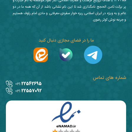
ماه ۱۳۷۹ با هدف ترویج فرهنگ و معارف اسلامی آغاز نمود.مؤسسه به نام مبارک و
پر برکت ثامن الحجج نامگذاری شد تا این نام نشانی باشد از آن که همه ما در دو
عالم و به ویژه در ایران اسلامی ریزه خوار سفره‌ی معرفتی و مادی امام رئوف هستیم
و جرعه نوش کوثر رضوی.
ما را در فضای مجازی دنبال کنید
شماره های تماس
22542695
021
22557092
021