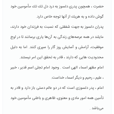
حضرت ، همچون پدرى دلسوز به درد دل تك تك مأمومين خود
گوش داده و به هريك از آنها توجه خاص دارد.
پدران دلسوز به جهت شفقتى كه نسبت به فرزندان خود دارند‌،
مايلند در همه عرصه‌هاى زندگى به آن‌ها يارى برسانند تا در اوج
موفقيت، آرامش و آسايش روز گار را سپرى كنند. اما به دليل
محدوديت هايى كه دارند ، قادر به تحقق اين امر نيستند.
امام مظهر اسماء الهى است . وجود امام تجلى اسم قدير ، خبير
، عليم ، رحيم و ديگر اسماء خداست.
امام ، پدر دلسوزى است كه در دو عالم دستى باز دارد و قادر به
تأمين همه امور مادى و معنوى، ظاهرى و باطنى مأمومين خود
مى‌باشد .