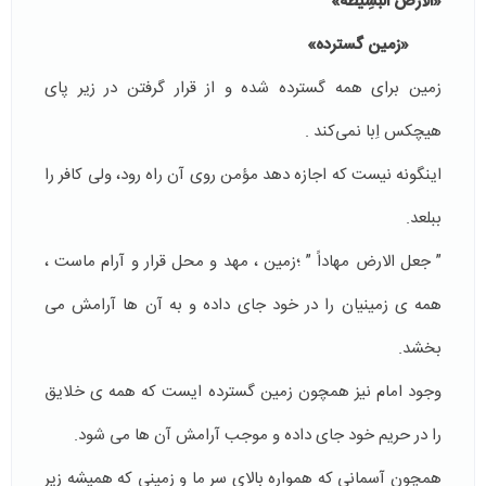
«الْأَرْضُ الْبَسِيطَةُ»
«زمين گسترده»
زمین براى همه گسترده شده و از قرار گرفتن در زير پاى
هيچكس اِبا نمى‌كند .
اينگونه نيست كه اجازه دهد مؤمن روى آن راه رود، ولى كافر را
ببلعد.
” جعل الارض مهاداً ” ؛زمین ، مهد و محل قرار و آرام ماست ،
همه ى زمينيان را در خود جاى داده و به آن ها آرامش مى
بخشد.
وجود امام نيز همچون زمين گسترده ايست كه همه ى خلايق
را در حريم خود جاى داده و موجب آرامش آن ها مى شود.
همچون آسمانى كه همواره بالاى سر ما و زمينى كه هميشه زير