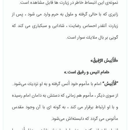
نمونه‌ى اين انبساط خاطر در زيارت ها قابل مشاهده است.
زايرى كه با حالى گرفته و ملول به حرم وارد مى شود ، پس از
زيارت آنقدر احساس رضايت ، شادابى و سبكبارى مى كند كه
گويى بر بال ملايك سوار است.
«الْأَنِيسُ الرَّفِيقُ»
«امام انیس و رفيق است.»
“الْأَنِيسُ”
امام با مأموم خود اُنس گرفته و به او نزديك مى‌شود.
از سوى ديگر ، مأموم هم زمانى كه دستش به دامان امام رسيده
و با او ارتباط برقرار مى كند ، به گونه اى با آن وجود مقدس
مأنوس مى گردد كه دلبسته‌اش مى‌شود.