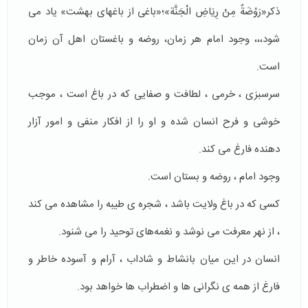
ذکر«رَوْضَةٌ مِنْ رِيَاضِ الْجَنَّة»؛«باغی از باغهای بهشت» ياد مى
شود،،، وجود امام هر زمان، روضه و باغستان اهل آن زمان
است.
سرسبزى ، خرمى ، لطافت و صفايى كه در باغ است ، موجب
خوشى و فرح انسان شده و او را از افكار منفى و امور آزار
دهنده فارغ مى كند.
وجود امام ، روضه و بستان است.
كسى كه در باغ ولايت باشد ، شجره ى طيبه را مشاهده مى كند
، از نهر معرفت مى نوشد و نغمه‌هاى توحيد را مى شنود.
انسان در اين ميان بانشاط و شاداب ، آرام و آسوده خاطر و
فارغ از همه ى نگرانى ها و اضطراب ها خواهد بود.