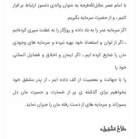
با امام عصر عجّل‌الله‌فرجه به عنوان والدى دلسوز ارتباط بر قرار
كنيم ، و از حضرت سرمايه بگيريم.
اگر سرمايه عمر را به باد داده و روزگار را به غفلت سپرى كرده‌ايم
، اگر از توان و استعداد خود بهره نبرده و سرمايه هاى وجودى
مان را ضايع كرده ايم ، اگر ايمان و اخلاق و فضايل انسانى
خود را
را با جهالت و معصيت از كف داده ايم ، از پدر مشفق خود
بخواهيم براى گذشته ى پر از خسارت و حسرت مان دل
بسوزاند و سرمايه هاى از دست رفته مان را جبران نمايد.
«الْأَخُ الشَّقِيقُ»