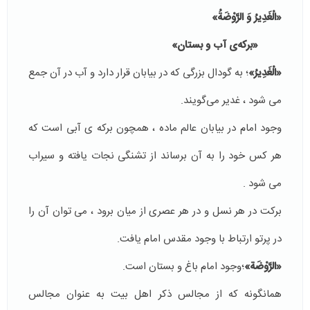
«الْغَدِيرُ وَ الرَّوْضَةُ»
«بركه‌ى آب و بستان»
«الْغَدِيرُ»
؛ به گودال بزرگى كه در بيابان قرار دارد و آب در آن جمع
مى شود ، غدير مى‌گويند.
وجود امام در بیابان عالم ماده ، همچون بركه ى آبى است كه
هر كس خود را به آن برساند از تشنگى نجات يافته و سيراب
مى شود .
بركت در هر نسل و در هر عصرى از ميان برود ، مى توان آن را
در پرتو ارتباط با وجود مقدس امام يافت.
«الرَّوْضَة»
؛وجود امام باغ و بستان است.
همانگونه كه از مجالس ذكر اهل بيت به عنوان مجالس