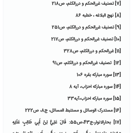
[7]
تصنیف غررالحکم و دررالکلم، ص218
[8]
نهج البلاغه ، خطبه 86
[9]
تصنیف غررالحکم و دررالکلم، ص251
[10]
تصنیف غررالحکم و دررالکلم، ص217
[11]
غررالحکم و دررالکلم، ص328
[12]
تصنیف غررالحکم و دررالکلم، ص91
[13]
سوره مبارکه بقره 106
[14]
سوره مبارکه احزاب، آیه 8
[15]
سوره مبارکه احزاب،آیه33
[16]
مستدرک الوسائل و مستنبط المسائل، ج8، ص222
[17]
بحارالانوار،ج43،ص55: قَالَ
عَلِيُّ بْنُ أَبِي طَالِبٍ عَلَيْهِ