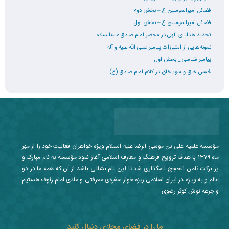
فضائل امیرالمومنین ع – بخش دوم
فضائل امیرالمومنین ع – بخش اول
تجدید هدایای الهی در محضر امام صادق علیه‌السلام
نمونه‌هایی از امتیازات پیامبر صلی الله علیه و آله
پیامبر شناسی _ بخش اول
حُسن خلق و سوء خلق در کلام امام صادق (ع)
مؤسسه علمیه علی بن موسی الرضا علیه السلام ویژه خواهران فعالیت خود را از مهر
ماه ۱۳۷۹ با هدف ترویج فرهنگ و معارف اسلامی آغاز نمود.مؤسسه به نام مبارک و
پر برکت ثامن الحجج نامگذاری شد تا این نام نشانی باشد از آن که همه ما در دو
عالم و به ویژه در ایران اسلامی ریزه خوار سفره‌ی معرفتی و مادی امام رئوف هستیم
و جرعه نوش کوثر رضوی.
ما را در فضای مجازی دنبال کنید