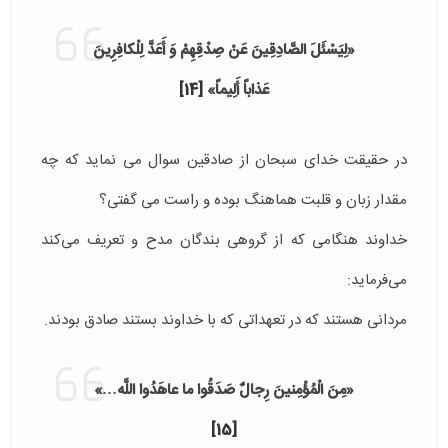
«لِيَسْئَلَ الصَّادِقِينَ عَنْ صِدْقِهِمْ وَ أَعَدَّ لِلْكافِرِينَ
عَذاباً أَلِيماً»
[14]
در حقیقت خدای سبحان از صادقین سوال می نماید که چه
مقدار زبان و قلبت هماهنگ بوده و راست می گفتی؟
خداوند هنگامی که از گروهی بندگان مدح و تعریف می‌کند
می‌فرماید:
مردانی هستند که در تعهداتی که با خداوند بستند صادق بودند.
«مِنَ الْمُؤْمِنينَ رِجالٌ صَدَقُوا ما عاهَدُوا اللَّه‏…»
[15]