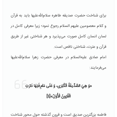
برای شناخت حضرت صدیقه طاهره سلام‌الله‌علیها باید به قرآن
و کلام معصومین علیهم السلام رجوع نمود؛ زیرا معرفی کامل در
لسان انسان کامل صورت می‌پذیرد و هر شناختی غیر از طریق
قرآن و عترت، شناختی ناقص است.
امام صادق علیه‌السلام در معرفی حضرت زهرا سلام‌الله‌علیها
می‌فرمایند:
«وَ هِيَ‏ الصِّدِّيقَةُ الْكُبْرَى‏، وَ عَلَى مَعْرِفَتِهَا دَارَتِ
الْقُرُونُ الْأُوَلُ»
[1]
فاطمه بزرگترین صدیق است و قرون گذشته حول محور شناخت