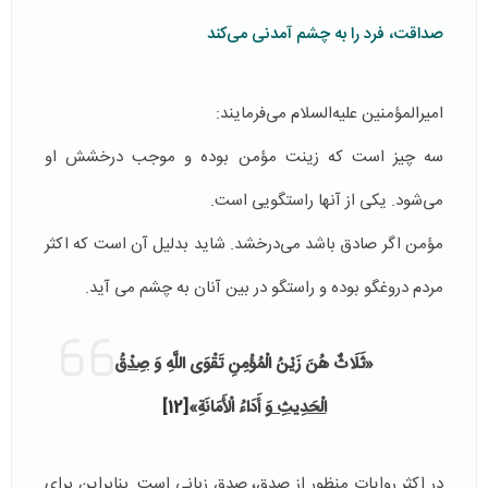
صداقت، فرد را به چشم آمدنی می‌کند
امیرالمؤمنین علیه‌السلام می‌فرمایند:
سه چیز است که زینت مؤمن بوده و موجب درخشش او
می‌شود. یکی از آنها راستگویی است.
مؤمن اگر صادق باشد می‌درخشد. شاید بدلیل آن است که اکثر
مردم دروغگو بوده و راستگو در بین آنان به چشم می آید.
«ثَلَاثٌ‏ هُنَ‏ زَيْنُ‏ الْمُؤْمِنِ‏ تَقْوَى اللَّهِ وَ
صِدْقُ
الْحَدِيثِ
وَ أَدَاءُ الْأَمَانَةِ»
[12]
در اکثر روایات منظور از صدق، صدق زبانی است. بنابراین برای