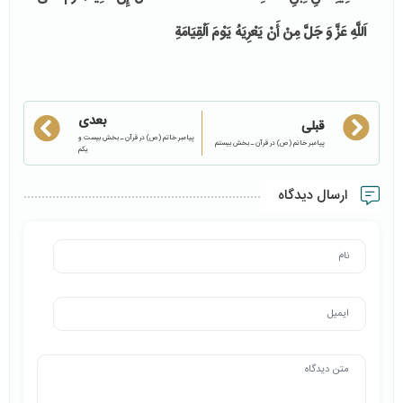
اَللَّهِ عَزَّ وَ جَلَّ مِنْ أَنْ يَعْرِيَهُ
يَوْمَ اَلْقِيَامَةِ
بعدی
قبلی
پیامبر خاتم (ص) در قرآن ـ بخش بیست و
پیامبر خاتم (ص) در قرآن ـ بخش بیستم
یکم
ارسال دیدگاه