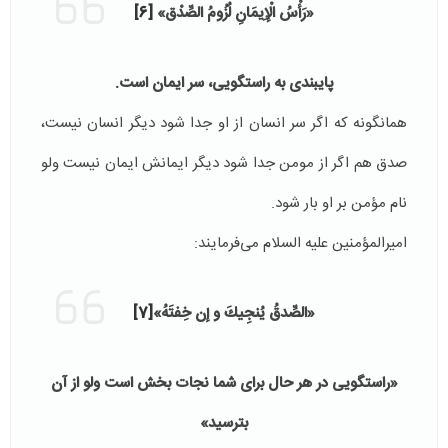
«رَأْسُ‏ الْإِيمَانِ‏ لُزُومُ‏ الصِّدْق‏»
[6]
پایبندی به راستگویی، سر ایمان است.
همانگونه که اگر سر انسان از او جدا شود دیگر انسان نیست،
صدق هم اگر از مومن جدا شود دیگر ایمانش ایمان نیست ولو
نام مؤمن بر او بار شود.
امیرالمؤمنین علیه السلام می‌فرمایند:
«الصِّدقُ يُنجِيكَ و إن خِفتَهُ»
[7]
«راستگویی در هر حال برای شما نجات بخش است ولو از آن
بترسید»