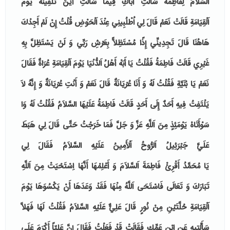
السَّلاَمُ
لِفَاطِمَةَ
سَأَلْتِ
أَبَاكِ
فِيمَا سَأَلْتِ أَيْنَ تَلْقِينَهُ
يَوْمَ
اَلْقِيَامَةِ
قَالَتْ نَعَمْ قَالَ لِي اُطْلُبِينِي عِنْدَ
اَلْحَوْضِ
قُلْتُ إِنْ لَمْ أَجِدْكَ
هَاهُنَا قَالَ تَجِدِينِّي إِذًا مُسْتَظِلاًّ بِعَرْشِ رَبِّي وَ لَنْ يَسْتَظِلَّ بِهِ
غَيْرِي قَالَتْ
فَاطِمَةُ
فَقُلْتُ يَا أَبَهْ أَهْلُ اَلدُّنْيَا
يَوْمَ اَلْقِيَامَةِ
عُرَاةٌ فَقَالَ
نَعَمْ يَا بُنَيَّةِ فَقُلْتُ لَهُ وَ أَنَا عُرْيَانَةٌ قَالَ نَعَمْ وَ أَنْتِ عُرْيَانَةٌ وَ إِنَّهُ لاَ
يَلْتَفِتُ فِيهِ أَحَدٌ إِلَى أَحَدٍ قَالَتْ
فَاطِمَةُ عَلَيْهَا السَّلاَمُ
فَقُلْتُ لَهُ وَا
سَوْأَتَاهْ يَوْمَئِذٍ مِنَ اَللَّهِ عَزَّ وَ جَلَّ فَمَا خَرَجْتُ حَتَّى قَالَ لِي هَبَطَ
عَلَيَّ
جَبْرَئِيلُ اَلرُّوحُ اَلْأَمِينُ عَلَيْهِ السَّلاَمُ
فَقَالَ لِي
يَا
مُحَمَّدُ
أَقْرِئْ
فَاطِمَةَ
اَلسَّلاَمَ وَ أَعْلِمْهَا أَنَّهَا اِسْتَحْيَتْ مِنَ اَللَّهِ
تَبَارَكَ وَ تَعَالَى فَاسْتَحَى اَللَّهُ مِنْهَا فَقَدْ وَعَدَهَا أَنْ يَكْسُوَهَا
يَوْمَ
اَلْقِيَامَةِ
حُلَّتَيْنِ مِنْ نُورٍ قَالَ
عَلِيٌّ عَلَيْهِ السَّلاَمُ
فَقُلْتُ لَهَا فَهَلاَّ
سَأَلْتِيهِ عَنِ اِبْنِ عَمِّكِ فَقَالَتْ قَدْ فَعَلْتُ فَقَالَ إِنَّ
عَلِيّاً
أَكْرَمَ عَلَى