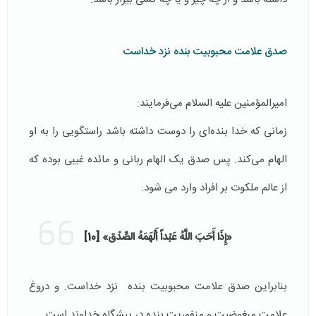
صدق علامت محبوبیت بنده نزد خداست
امیرالمؤمنین علیه السلام می‌فرمایند:
زمانی که خدا بنده‌ای را دوست داشته باشد راستگویی را به او
الهام می‌کند. پس صدق یک الهام ربانی و مائده غیبی بوده که
از عالم ملکوت بر افراد وارد می شود.
«إِذَا أَحَبَ‏ اللَّهُ‏ عَبْداً أَلْهَمَهُ‏ الصِّدْق‏»
[10]
بنابراین صدق علامت محبوبیت بنده نزد خداست. و دروغ
علامت مبغوضیت و منفوریت بنده در پیشگاه خداوند است.