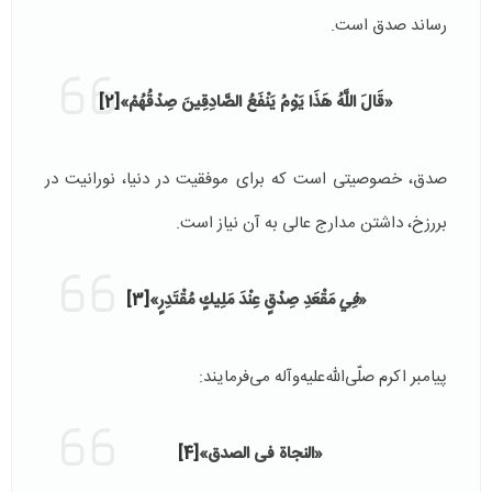
رساند صدق است.
«قَالَ اللَّهُ هَذَا يَوْمُ يَنْفَعُ الصَّادِقِينَ صِدْقُهُمْ»
[2]
صدق، خصوصیتی است که برای موفقیت در دنیا، نورانیت در
بررزخ، داشتن مدارج عالی به آن نیاز است.
«
فِي
مَقْعَدِ صِدْقٍ عِنْدَ مَلِيكٍ مُقْتَدِرٍ»
[3]
پیامبر اکرم صلّی‌الله‌علیه‌وآله می‌فرمایند:
«النجاة فی الصدق»
[4]