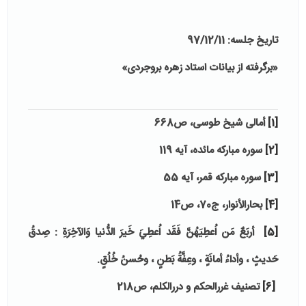
تاریخ جلسه: 97/12/11
«برگرفته از بیانات استاد زهره بروجردی»
[1]
أمالی شیخ طوسی، ص668
[2]
سوره مبارکه مائده، آیه 119
[3]
سوره مبارکه قمر، آیه 55
[4]
بحارالأنوار، ج70، ص14
[5]
أربَعٌ مَن اُعطِيَهُنَّ فَقَد اُعطِيَ خَيرَ الدُّنيا وَالآخِرَةِ : صِدقُ
حَديثٍ ، وأداءُ أمانَةٍ ، وعِفَّةُ بَطنٍ ، وحُسنُ خُلُقٍ.
[6]
تصنیف غررالحکم و دررالکلم، ص218