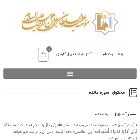
0
ثبت نام
ورود به پنل کاربری
محتوای سوره مائده
تفسیر آیه 115 سوره مائده
قرآن در آیه 115 سوره مبارکه مائده می‌فرماید: «قالَ اللَّهُ إِنِّی مُنَزِّلُها عَلَیْكُمْ فَمَنْ یَكْفُرْ بَعْدُ مِنْكُمْ
فَإِنِّی أُعَذِّبُهُ عَذاباً لا أُعَذِّبُهُ أَحَداً مِنَ الْعالَمینَ» «خدا فرمود: «من آن را بر شما فرو خواهم
فرستاد، ولى‏ هر كس از ...