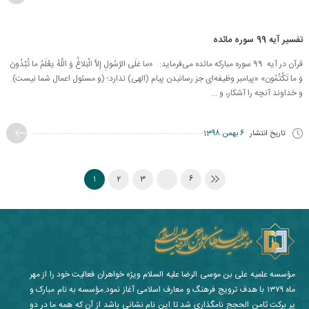
تفسیر آیه 99 سوره مائده
قرآن در آیه 99 سوره مبارکه مائده می‌فرماید: «ما عَلَى الرَّسُولِ إِلاَّ الْبَلاغُ وَ اللَّهُ یعْلَمُ ما تُبْدُونَ
وَ ما تَكْتُمُون‏» «پیامبر وظیفه‌‏اى جز رسانیدن پیام (الهى) ندارد؛ (و مسئول اعمال شما نیست).
و خداوند آنچه را آشكار، و ...
تاریخ انتشار
6 بهمن 1398
1
2
3
…
6
مؤسسه علمیه علی بن موسی الرضا علیه السلام ویژه خواهران فعالیت خود را از مهر
ماه ۱۳۷۹ با هدف ترویج فرهنگ و معارف اسلامی آغاز نمود.مؤسسه به نام مبارک و
پر برکت ثامن الحجج نامگذاری شد تا این نام نشانی باشد از آن که همه ما در دو