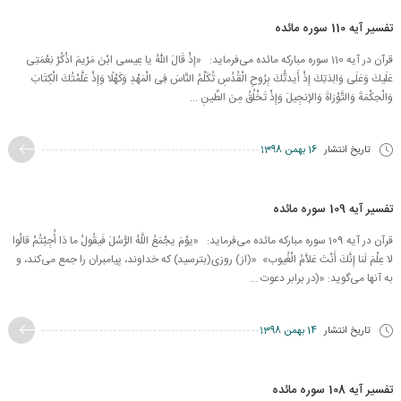
تفسیر آیه 110 سوره مائده
قرآن در آیه 110 سوره مبارکه مائده می‌فرماید: «إِذْ قَالَ اللّهُ یا عِیسى ابْنَ مَرْیمَ اذْكُرْ نِعْمَتِی
عَلَیكَ وَعَلَى وَالِدَتِكَ إِذْ أَیدتُّكَ بِرُوحِ الْقُدُسِ تُكَلِّمُ النَّاسَ فِی الْمَهْدِ وَكَهْلًا وَإِذْ عَلَّمْتُكَ الْكِتَابَ
وَالْحِكْمَةَ وَالتَّوْرَاةَ وَالإِنجِیلَ وَإِذْ تَخْلُقُ مِنَ الطِّینِ ...
تاریخ انتشار
16 بهمن 1398
تفسیر آیه 109 سوره مائده
قرآن در آیه 109 سوره مبارکه مائده می‌فرماید: «یوْمَ یجْمَعُ اللَّهُ الرُّسُلَ فَیقُولُ ما ذا أُجِبْتُمْ قالُوا
لا عِلْمَ لَنا إِنَّكَ أَنْتَ عَلاَّمُ الْغُیوب‏» «(از) روزى(بترسید) كه خداوند، پیامبران را جمع مى‏‌كند، و
به آنها مى‌‏گوید: «(در برابر دعوت ...
تاریخ انتشار
14 بهمن 1398
تفسیر آیه 108 سوره مائده