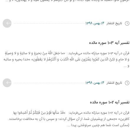
الرَّسُولِ قالُوا حَسْبُنا ما وَجَدْنا عَلَیْهِ آباءَنا أَ وَ لَوْ كانَ آباؤُهُمْ لا یَعْلَمُونَ شَیْئاً وَ لا یَهْتَدُون‏» « و ...
تاریخ انتشار
14 بهمن 1398
تفسیر آیه 103 سوره مائده
قرآن در آیه 103 سوره مبارکه مائده می‌فرماید: «ما جَعَلَ اللَّهُ مِنْ بَحیرَةٍ وَ لا سائِبَةٍ وَ لا وَصیلَةٍ
وَ لا حامٍ وَ لكِنَّ الَّذینَ كَفَرُوا یَفْتَرُونَ عَلَى اللَّهِ الْكَذِبَ وَ أَكْثَرُهُمْ لا یَعْقِلُونَ» «خدا بحیره و سائبه
و ...
تاریخ انتشار
14 بهمن 1398
تفسیر آیه 102 سوره مائده
قرآن در آیه 102 سوره مبارکه مائده می‌فرماید: «قَدْ سَأَلَها قَوْمٌ مِنْ قَبْلِكُمْ ثُمَّ أَصْبَحُوا بِها
كافِرینَ» «جمعى از پیشینیان شما، از آن سؤال كردند؛ و سپس با آن به مخالفت برخاستند.
(ممكن است شما هم چنین سرنوشتى پیدا ...