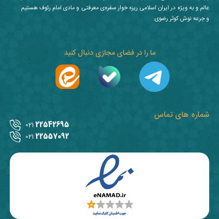
عالم و به ویژه در ایران اسلامی ریزه خوار سفره‌ی معرفتی و مادی امام رئوف هستیم
و جرعه نوش کوثر رضوی.
ما را در فضای مجازی دنبال کنید
شماره های تماس
22542695
021
22557092
021