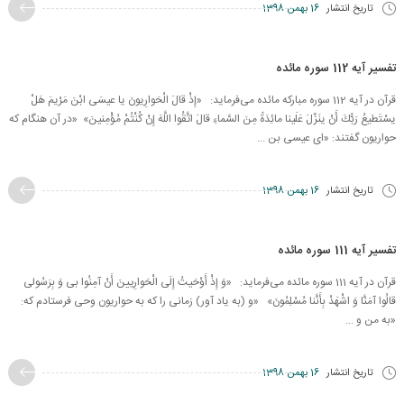
تاریخ انتشار
16 بهمن 1398
تفسیر آیه 112 سوره مائده
قرآن در آیه 112 سوره مبارکه مائده می‌فرماید: «إِذْ قالَ الْحَوارِیونَ یا عیسَى ابْنَ مَرْیمَ هَلْ
یسْتَطیعُ رَبُّكَ أَنْ ینَزِّلَ عَلَینا مائِدَةً مِنَ السَّماءِ قالَ اتَّقُوا اللَّهَ إِنْ كُنْتُمْ مُؤْمِنینَ» «در آن هنگام كه
حواریون گفتند: «اى عیسى بن ...
تاریخ انتشار
16 بهمن 1398
تفسیر آیه 111 سوره مائده
قرآن در آیه 111 سوره مائده می‌فرماید: «وَ إِذْ أَوْحَیتُ إِلَى الْحَوارِیینَ أَنْ آمِنُوا بی‏ وَ بِرَسُولی‏
قالُوا آمَنَّا وَ اشْهَدْ بِأَنَّنا مُسْلِمُونَ» «و (به یاد آور) زمانى را كه به حواریون وحى فرستادم كه:
«به من و ...
تاریخ انتشار
16 بهمن 1398