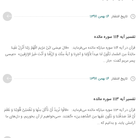
تاریخ انتشار
16 بهمن 1398
تفسیر آیه 114 سوره مائده
قرآن در آیه 114 سوره مبارکه مائده می‌فرماید: «قالَ عیسَى ابْنُ مَرْیمَ اللَّهُمَّ رَبَّنا أَنْزِلْ عَلَینا
مائِدَةً مِنَ السَّماءِ تَكُونُ لَنا عیداً لِأَوَّلِنا وَ آخِرِنا وَ آیةً مِنْكَ وَ ارْزُقْنا وَ أَنْتَ خَیرُ الرَّازِقینَ» «عیسى
پسر مریم گفت: «بار ...
تاریخ انتشار
16 بهمن 1398
تفسیر آیه 113 سوره مائده
قرآن در آیه 113 سوره مبارکه مائده می‌فرماید: «قالُوا نُریدُ أَنْ نَأْكُلَ مِنْها وَ تَطْمَئِنَّ قُلُوبُنا وَ نَعْلَمَ
أَنْ قَدْ صَدَقْتَنا وَ نَكُونَ عَلَیها مِنَ الشَّاهِدینَ» «گفتند: «مى‌‏خواهیم از آن بخوریم، و دل‌هاى ما
آرامش یابد، و بدانیم كه ...