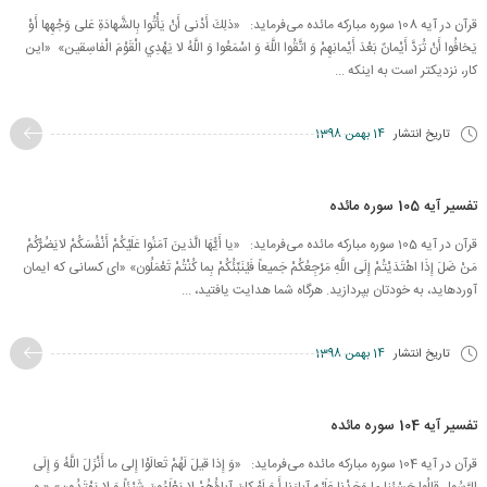
قرآن در آیه 108 سوره مبارکه مائده می‌فرماید: «ذلِكَ أَدْنى‏ أَنْ يَأْتُوا بِالشَّهادَةِ عَلى‏ وَجْهِها أَوْ
يَخافُوا أَنْ تُرَدَّ أَيْمانٌ بَعْدَ أَيْمانِهِمْ وَ اتَّقُوا اللَّهَ وَ اسْمَعُوا وَ اللَّهُ لا يَهْدِي الْقَوْمَ الْفاسِقين‏» «اين
كار، نزديكتر است به اينكه ...
تاریخ انتشار
14 بهمن 1398
تفسیر آیه 105 سوره مائده
قرآن در آیه 105 سوره مبارکه مائده می‌فرماید: «یا أَیُّهَا الَّذینَ آمَنُوا عَلَیْكُمْ أَنْفُسَكُمْ لایَضُرُّكُمْ
مَنْ‏ ضَلَ‏ إِذَا اهْتَدَیْتُمْ إِلَى اللَّهِ مَرْجِعُكُمْ جَمیعاً فَیُنَبِّئُكُمْ بِما كُنْتُمْ تَعْمَلُون» «اى كسانى كه ایمان
آورده‏اید، به خودتان بپردازید. هرگاه شما هدایت یافتید، ...
تاریخ انتشار
14 بهمن 1398
تفسیر آیه 104 سوره مائده
قرآن در آیه 104 سوره مباركه‌ مائده می‌فرماید: «وَ إِذا قیلَ لَهُمْ تَعالَوْا إِلى‏ ما أَنْزَلَ اللَّهُ وَ إِلَى