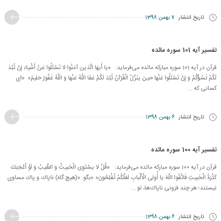
تاریخ انتشار
7 بهمن 1398
تفسیر آیه 101 سوره مائده
قرآن در آیه 101 سوره مبارکه مائده می‌فرماید: «یا أَیهَا الَّذینَ آمَنُوا لا تَسْئَلُوا عَنْ أَشْیاءَ إِنْ تُبْدَ
لَكُمْ تَسُؤْكُمْ وَ إِنْ تَسْئَلُوا عَنْها حینَ ینَزَّلُ الْقُرْآنُ تُبْدَ لَكُمْ عَفَا اللَّهُ عَنْها وَ اللَّهُ غَفُورٌ حَلیمٌ» «اى
كسانى كه ...
تاریخ انتشار
6 بهمن 1398
تفسیر آیه 100 سوره مائده
قرآن در آیه 100 سوره مبارکه مائده می‌فرماید: «قُلْ لا یسْتَوِی الْخَبیثُ وَ الطَّیبُ وَ لَوْ أَعْجَبَكَ
كَثْرَةُ الْخَبیثِ فَاتَّقُوا اللَّهَ یا أُولِی الْأَلْبابِ لَعَلَّكُمْ تُفْلِحُونَ» «بگو: «(هیچ گاه) ناپاك و پاك مساوى
نیستند؛ هر چند فزونى ناپاك‌ها، تو ...
تاریخ انتشار
6 بهمن 1398