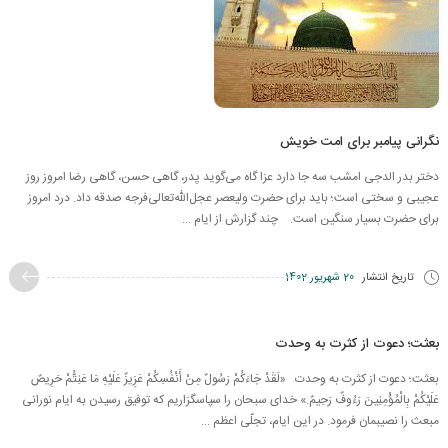
نگرانی پیامبر برای امت خویش
دختر بدر الدجی امشب سه جا دارد عزا گاه می‌­گوید پدر، گاهی حسن، گاهی رضا امروز روز
عجیبی و سختی است؛ باید برای حضرت ولیعصر عجل‌الله‌تعالی‌فرجه صدقه داد. درد امروز
برای حضرت بسیار سنگین است. چند گزارش از ایام ...
تاریخ انتشار
20 شهریور 1402
بعثت؛ دعوت از کثرت به وحدت
بعثت؛ دعوت از کثرت به وحدت «لَقَدْ جَاءَكُمْ رَسُولٌ مِنْ أَنْفُسِكُمْ عَزِيزٌ عَلَيْهِ مَا عَنِتُّمْ حَرِيصٌ
عَلَيْكُمْ بِالْمُؤْمِنِينَ رَءُوفٌ رَحِيمٌ.» خدای سبحان را سپاسگزاریم که توفیق رسیدن به ایام نورانی
مبعث را نصیبمان فرمود. در این ایام، تجلّی اعظم ...