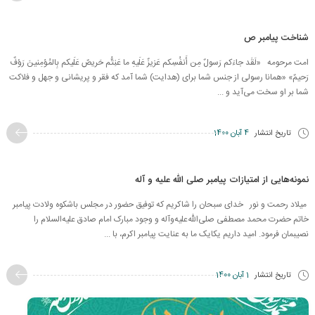
شناخت پیامبر ص
امت مرحومه «لَقَد جاءَکم رَسولٌ مِن أَنفُسِکم عَزيزٌ عَلَيهِ ما عَنِتُّم حَريصٌ عَلَيکم بِالمُؤمِنينَ رَؤفٌ
رَحيمٌ» «همانا رسولی از جنس شما برای (هدایت) شما آمد که فقر و پریشانی و جهل و فلاکت
شما بر او سخت می‌آید و ...
تاریخ انتشار
4 آبان 1400
نمونه‌هایی از امتیازات پیامبر صلی الله علیه و آله
میلاد رحمت و نور خدای سبحان را شاکریم که توفیق حضور در مجلس باشکوه ولادت پیامبر
خاتم حضرت محمد مصطفی صلی‌الله‌علیه‌وآله و وجود مبارک امام صادق علیه‌السلام را
نصیبمان فرمود. امید داریم یکایک ما به عنایت پیامبر اکرم، با ...
تاریخ انتشار
1 آبان 1400