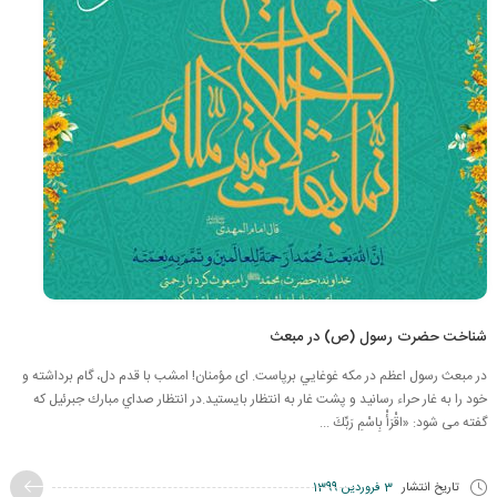
شناخت حضرت رسول (ص) در مبعث
در مبعث رسول اعظم در مکه غوغايي برپاست. ای مؤمنان! امشب با قدم دل، گام برداشته و
خود را به غار حراء رسانید و پشت غار به انتظار بایستید.در انتظار صداي مبارك جبرئیل که
گفته می شود: «اقْرَأْ بِاسْمِ رَبِّكَ ...
تاریخ انتشار
3 فروردین 1399