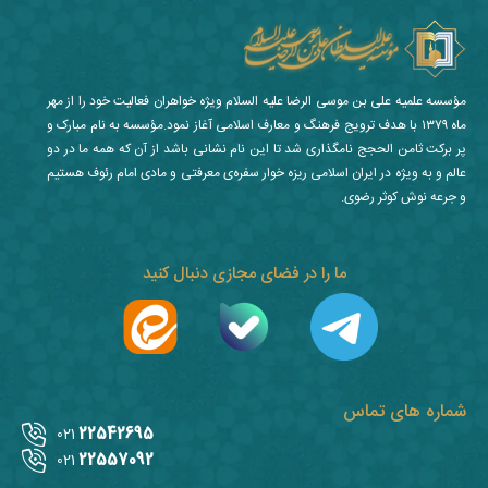
مؤسسه علمیه علی بن موسی الرضا علیه السلام ویژه خواهران فعالیت خود را از مهر
ماه ۱۳۷۹ با هدف ترویج فرهنگ و معارف اسلامی آغاز نمود.مؤسسه به نام مبارک و
پر برکت ثامن الحجج نامگذاری شد تا این نام نشانی باشد از آن که همه ما در دو
عالم و به ویژه در ایران اسلامی ریزه خوار سفره‌ی معرفتی و مادی امام رئوف هستیم
و جرعه نوش کوثر رضوی.
ما را در فضای مجازی دنبال کنید
شماره های تماس
22542695
021
22557092
021