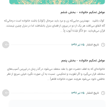
عوامل تحکیم خانواده – بخش ششم
کوک باشید مهمترین جایی‌که زن و مرد باید سرحال (کوک) باشند خانواده است درحالی‌که
گاه اتفاق می‌افتد هر یک از دو در بیرون از فضای منزل بانشاطند اما در منزل چنین نیستند.
قرآن می‌فرماید: «وَ اذْكُرْ عَبْدَنا أَیوبَ إِذْ ...
تاریخ انتشار
25 تیر 1398
عوامل تحکیم خانواده – بخش پنجم
خانواده‌ای که به لطف حضرت حق با عقد منعقد می‌شود در گذر زمان در تیررس آسیب‌های
مختلف قرار می‌گیرد و اگر تقویت و تحکیمی نسبت به آن صورت نگیرد خیلی سریع از نظر
عاطفی نابود می‌شود هرچند صورت خانواده ظاهراً ...
تاریخ انتشار
25 تیر 1398