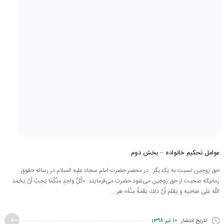
عوامل تحکیم خانواده – بخش دوم
حق زوجین نسبت به یکدیگر در محضر حضرت امام سجاد علیه السلام در رساله حقوق
زمانیکه صحبت از حق زوجین می‌شود حضرت می‌فرمایند: «كُلُّ وَاحِدٍ مِنْكُمَا يَجِبُ أَنْ يَحْمَدَ
اللَّهَ عَلَى صَاحِبِهِ وَ يَعْلَمَ أَنَّ ذَلِكَ نِعْمَةٌ مِنْهُ» هر ...
تاریخ انتشار
10 تیر 1398