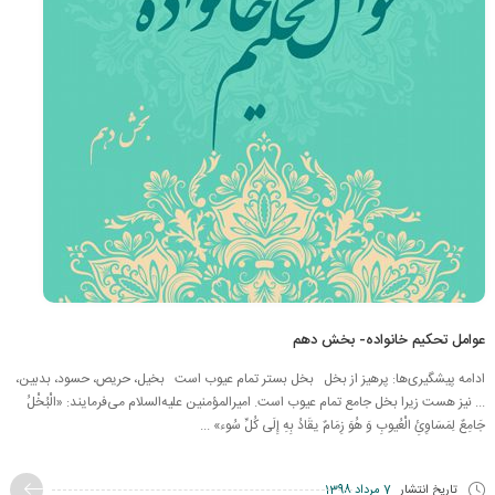
عوامل تحکیم خانواده- بخش دهم
ادامه پیشگیری‌ها: پرهیز از بخل بخل بستر تمام عیوب است بخیل، حریص، حسود، بدبین،
... نیز هست زیرا بخل جامع تمام عیوب است. امیرالمؤمنین علیه‌السلام می‌فرمایند: «الْبُخْلُ
جَامِعٌ لِمَسَاوِئِ الْعُیوبِ وَ هُوَ زِمَامٌ یقَادُ بِهِ إِلَى كُلِّ سُوء» ...
تاریخ انتشار
7 مرداد 1398