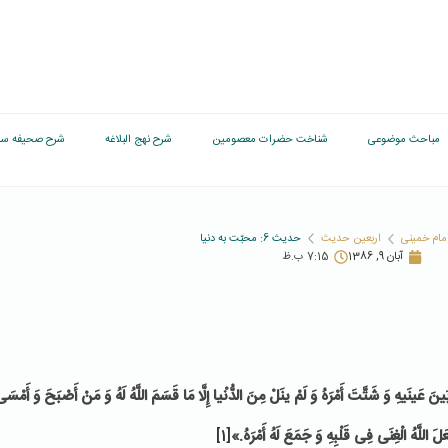
مباحث موضوعی
شناخت حضرات معصومین
شرح نهج البلاغه
شرح صحیفه سج
مام خمینی
اربعین حدیث
حدیث 6: محبّت به دنیا
آبان 9, 1386
7:15 ب.ظ
َینَ عَینَیهِ وَ شَتَّتَ أَمْرَهُ وَ لَمْ ینَلْ مِنَ الدُّنْیا إِلَّا مَا قَسَمَ‏ اللَّهُ لَهُ وَ مَنْ أَصْبَحَ وَ أَمْسَى و
َلَ اللَّهُ الْغِنَى فِی قَلْبِهِ وَ جَمَعَ لَهُ أَمْرَهُ.»
[1]