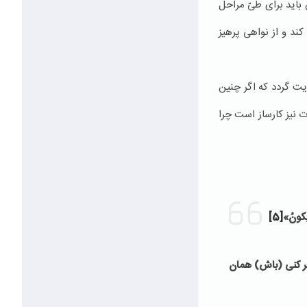
باید برای طیّ مراحل
ند و از نواهی پرهیز
یت گردد که اگر چنین
 نیز کارساز است چرا
َکونُ»
[5]
امر کنی (باش) همان