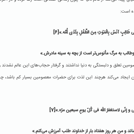
ده است:
أَبِی طَالِبٍ آنَسُ‏ بِالْمَوْتِ مِنَ الطِّفْلِ‏ بِثَدْی‏ أُمِّه‏.»
[6]
وطالب به مرگ مأنوس‌تر است از بچه به سینه مادرش.»
 تعلق و دلبستگی به دنیا نداشتند و گرفتار حجاب‌های این عالم نشدند ول
 ایجاد می‌کند هرچند این لذت برای حضرات معصومین بسیار کم باشد، چنا
ی و إنّی لاستغفرُ الله فی کُلّ یومٍ سبعین مرّه.»
[7]
اند و من هر روز هفتاد بار از خداوند طلب آمرزش می‌کنم.»