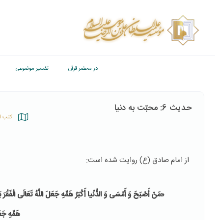
در محضر قرآن
تفسیر موضوعی
حدیث 6: محبّت به دنیا
کتب ا
از امام صادق (ع) روایت شده است:
«
مَنْ أَصْبَحَ‏ وَ أَمْسَى وَ الدُّنْیا أَكْبَرُ هَمِّهِ جَعَلَ اللَّهُ تَعَالَى الْفَقْرَ ب
هَمِّهِ جَع