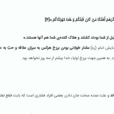
الدِّرْهَمَ‏ أَهْلَكَا مَنْ كَانَ قَبْلَكُمْ‏ وَ هُمَا مُهْلِكَاكُمْ.»
[4]
قبل از شما بودند کشتند و هلاک کننده‌ی شما هم آنها هستند.»
مایش امام (ره)
مقدار طولانی بودن برزخ هرکس به میزان علاقه و حبّ به د
د. به همین جهت برزخ اولیاء خدا بیشتر از سه روز نخواهد بود.
ند
و علت عمده‌ سخت جان دادن بعضی افراد فشاری است که بابت قطع تعلقات