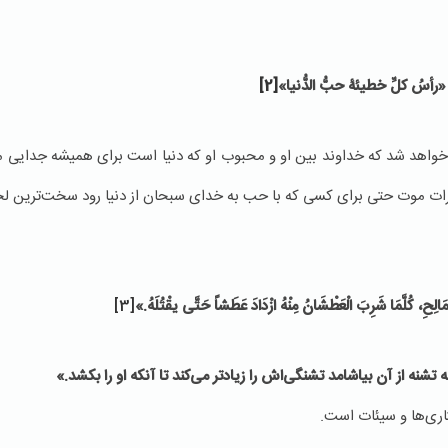
«رأسُ کلِّ خطیئۀ حبُّ الدُّنیا»
[2]
واهد شد که خداوند بین او و محبوب او که دنیا است برای همیشه جدایی می‌ا
ات موت حتی برای کسی ‌که با حب به خدای سبحان از دنیا رود سخت‌ترین 
الْمَالِحِ، كُلَّمَا شَرِبَ الْعَطْشَانُ مِنْهُ ازْدَادَ عَطَشاً حَتَّى یقْتُلَهُ.»
[3]
ه تشنه از آن بیاشامد تشنگی‌اش
را زیادتر می‌کند تا آنکه او را بکشد.»
اری‌ها و سیئات است‌.