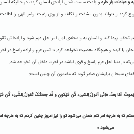
 و عبادات باز دارد
و باعث سست شدن اراده‌ی انسان گردد، در حالیکه انسان 
 گردد و بتواند بدون مشقت و تکلف و از روی رغبت اوامر الهی را اطاعت ک
حقق پیدا کند و انسان به واسطه‌ی این امر اهل عزم شود و اراده‌اش تقو
ن را کرده و هیچگاه معصیت نخواهد کرد. داشتن عزم و اراده‌ راسخ در آخرت
که در دنیا اهل عزم راسخ و قوی نباشد در آخرت داخل آن نخواهد شد.
خدای سبحان برایشان صادر گردد که مضمون آن چنین است:
لایَموتُ. أمّا بعدُ، فإنّی أقولُ لِلشیء کُن فیَکون و قَد جعلتُکَ تَقولُ لِلشّیء کُن فی
ر هستم که به هرچه امر کنم همان می‌شود تو را نیز امروز چنین کردم که به هرچه 
می‌شود.»