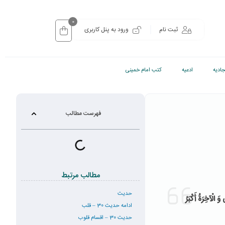
0
ثبت نام
ورود به پنل کاربری
ادیه
ادعیه
کتب امام خمینی
فهرست مطالب
مطالب مرتبط
حدیث
َ الْآخِرَةُ أَكْبَرُ
ادامه حدیث 30 – قلب
حدیث 30 – اقسام قلوب