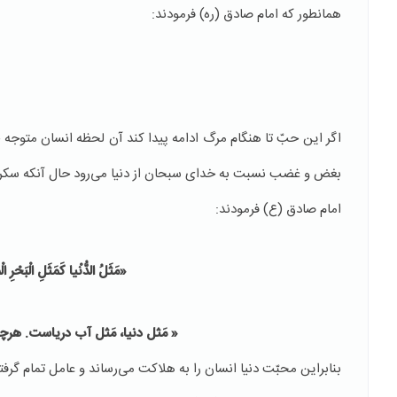
همانطور که امام صادق (ره) فرمودند:
اگر این حبّ تا هنگام مرگ ادامه پیدا کند آن لحظه انسان متوجه خ
بغض و غضب نسبت به خدای سبحان از دنیا می‌رود حال آنکه سکر
امام صادق (ع) فرمودند:
«
مَثَلُ‏ الدُّنْیا كَمَثَلِ الْبَحْرِ 
«
مَثل دنیا، مَثل آب دریاست. هرچ
بنابراین محبّت دنیا انسان را به هلاکت می‌رساند و عامل تمام گرفت