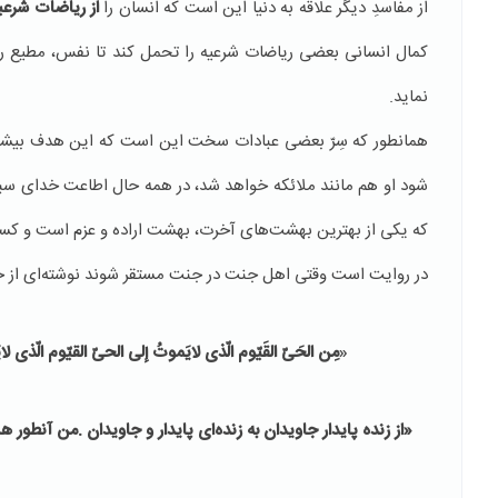
از مفاسدِ دیگر علاقه به دنیا این است که انسان را
از ریاضات شرعیه
کمال انسانی بعضی ریاضات شرعیه را تحمل کند تا نفس، مطیع روح
نماید.
همانطور که سِرّ بعضی عبادات سخت این است که این هدف بیشتر ت
شود او هم مانند ملائکه خواهد شد، در همه حال اطاعت خدای سبحا
که یکی از بهترین بهشت‌های آخرت، بهشت اراده و عزم است و کسی‌
در روایت است وقتی اهل جنت در جنت مستقر شوند نوشته‌ای از 
«
مِن الحَیّ القَیّوم الّذی لایَموتُ إلی الحیّ القیّوم الّذی 
«
از زنده‌ پایدار جاویدان به زنده‌ای پایدار و جاویدان .من آنطو