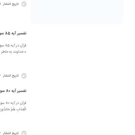
تاریخ انتشار
19 ف
تفسیر آیه 85 سوره مائده
قرآن 
« خداوند به خاطر ا
تاریخ انتشار
2 به
تفسیر آیه 80 سوره مائده
قرآن د
الْعَذابِ هُمْ خالِد
تاریخ انتشار
2 به