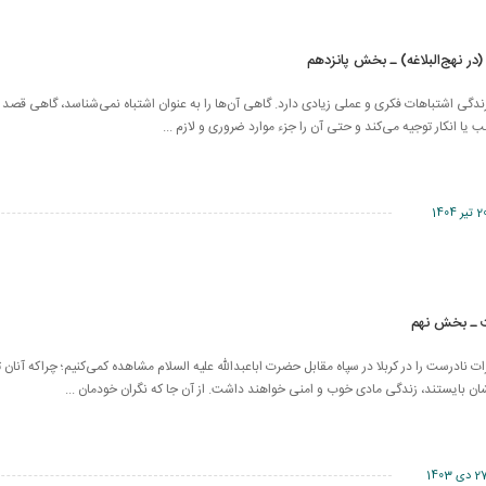
در نهج‌البلاغه) ـ بخش پانزدهم
دگی اشتباهات فکری و عملی زیادی دارد. گاهی آن‌ها را به عنوان اشتباه نمی‌شناسد، گاهی قصد 
 یا انکار توجیه می‌کند و حتی آن را جزء موارد ضروری و لازم ...
تیر 1404
ت ـ بخش نهم
 نادرست را در کربلا در سپاه مقابل حضرت اباعبدالله علیه السلام مشاهده کمی‌کنیم؛ چراکه آنان ت
شان بایستند، زندگی مادی خوب و امنی خواهند داشت. از آن جا که نگران خودمان ...
 دی 1403