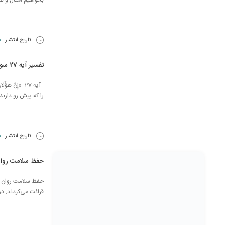
بخواهیم امثال و نظ
تاریخ انتشار
20
تفسیر آیه 27 سوره انسان
آیه 27: «إِنَّ
را که پیش رو دارند
تاریخ انتشار
20
حفظ سلامت روان
حفظ سلامت روان د
قرائت می‌کردند. در فر