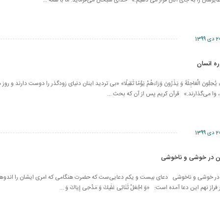
ایرشان را به جای آنان قرار می دهیم.» خدای سبحان می‌فرماید: ما با همه ...
 دی 1399
 هؤُلَاءِ يُحِبُّونَ الْعَاجِلَةَ وَ يَذَرُونَ وَرَاءَهُمْ يَوْمًا ثَقِيلًا» «بی تردید اینان دنیای زودگذر را دوست دارند
، وا می‌گذارند.» قرآن کریم پس از آن که بحث ...
 دی 1399
 در خوشی و ناخوشی
ر خوشی و ناخوشی دعای بیست و یکم دعایی‌ست که حضرت هنگامی که امری ایشان را اندوهگ
از نهم این دعا آمده است: «وَ اجْعَلْ ثَنَائِی عَلَیكَ وَ مَدْحِی إِیاكَ وَ ...