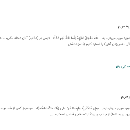
اوند در آیه ۸۴ سوره مریم می‌فرماید: «فَلَا تَعْجَلْ عَلَيْهِمْ إِنَّمَا نَعُدُّ لَهُمْ عَدّاً» «پس بر (عذاب) آنان عجله مكن
ى نفس‌زدن آنان) را شماره كنيم (تا موعدشان ...
 آذر 1400
اوند در آیه 71 سوره مریم می‌فرماید: «وَإِن مِّنكُمْ إِلَّا وَارِدُهَا كَانَ عَلَىٰ رَبِّكَ حَتْمًا مَّقْضِيًّا» «و هيچ كس از شم
ين ورود شما) از جانب پروردگارت حكمى قطعى است.» ...