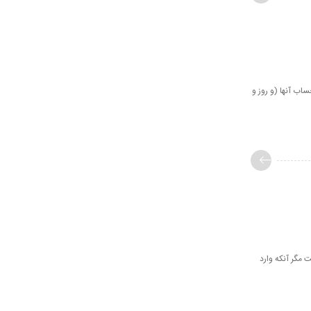
، ما حساب آنها (و روز و
ا نيست مگر آنكه وارد