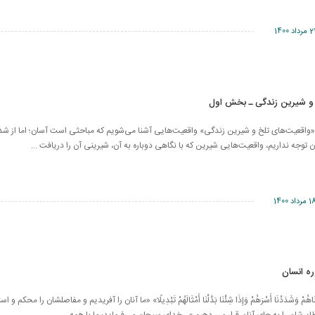
مرداد 1400
 و شیرین زندگی ـ بخش اول
قعیت‌های تلخ و شیرین زندگی» واقعیت‌هایی آشنا می‌شویم که مباحثی است آسان؛ اما از شد
توجه نداریم، واقعیت‌هایی شیرین که با نگاهی دوباره به آن، شیرینی آن را دریافت ...
مرداد 1400
َلَقْنَاهُمْ وَشَدَدْنَا أَسْرَهُمْ وَإِذَا شِئْنَا بَدَّلْنَا أَمْثَالَهُمْ تَبْدِيلًا» «ما آنان را آفریدیم و مفاصلشان را محکم