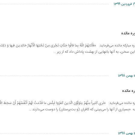
روردین 1399
در آیه 85 سوره مبارکه مائده می‌فرماید: «فَأَثابَهُمُ اللَّهُ بِما قالُوا جَنَّاتٍ تَجْری مِنْ تَحْتِهَا الْأَنْهارُ خالِدینَ فیها وَ ذلِ
ین سخن، به آنها باغهایى از بهشت پاداش داد كه از زیر ...
من 1398
ر آیه 80 سوره مائده می‌فرماید: «تَرى‏ كَثیراً مِنْهُمْ یتَوَلَّوْنَ الَّذینَ كَفَرُوا لَبِئْسَ ما قَدَّمَتْ لَهُمْ أَنْفُسُهُمْ أَنْ سَخِطَ اللَّ
ُونَ» «بسیارى از آنها را مى‌‏بینى كه كافران (و بت‏‌پرستان) را دوست مى‏‌دارند ...
من 1398