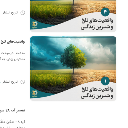
تاریخ انتشار
21 
واقعیت‌های تلخ
مقدمه در مبحث «وا
دسترس بودن، به آن 
تاریخ انتشار
18 
تفسیر آیه 28 سوره انسان
آیه 28:«نَحْنُ خ