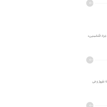
كَ جَزاءُ الْمُحْسِنین‏»
هُ عَلَیهِمْ وَ فِی