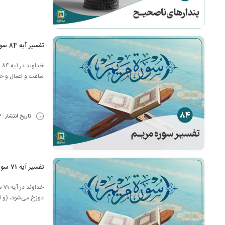
تفسیر آیه 84 سوره مریم
خد
ساعت و اعمال و حتّ
تاریخ انتشار
13
تفسیر آیه 71 سور مریم
خد
دوزخ مى‌شود، (و ا