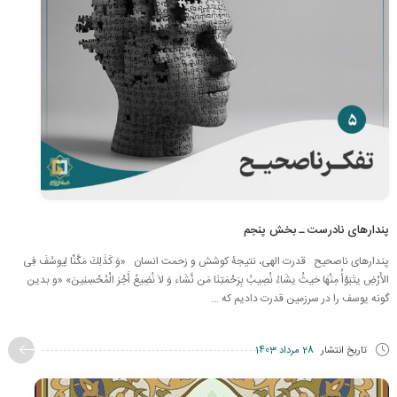
پندارهای نادرست ـ بخش پنجم
پندارهای ناصحیح قدرت الهی، نتیجۀ کوشش و زحمت انسان «وَ كَذَلِكَ مَكَّنِّا لِیوسُفَ فِی
الأَرْضِ یتَبَوَّأُ مِنْهَا حَیثُ یشَاءُ نُصِیبُ بِرَحْمَتِنَا مَن نَّشَاء وَ لاَ نُضِیعُ أَجْرَ الْمُحْسِنِینَ» «و بدین
گونه یوسف را در سرزمین قدرت دادیم كه ...
تاریخ انتشار
28 مرداد 1403