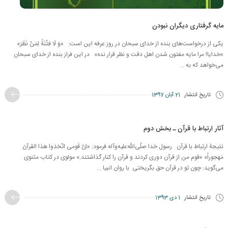
مایه گرفتاری دیگران نبودن
یکی از درخواست‌های بنده از خدای سبحان در روز عرفه این است: «وَ لَا فِتْنَةً لِمَنْ نَظَرَ»
«خدایا! مرا مایه مفتون شدن اهل دقت و نظر قرار نده» در این فراز بنده از خدای سبحان
می‌خواهد که به ...
تاریخ انتشار
21 آبان 1397
آثار ارتباط با قرآن ـ بخش دوم
نتیجۀ ارتباط با قرآن رسول خدا صلّی‌الله‌علیه‌وآله فرمود: «اِنّ قَومی اتّخذوا هذا القرآنَ
مَهجوراً» «قوم‌ من از قرآن دوری کردند و قرآن را کنار گذاشتند.» مولوی در کتاب مثنوی
می‌گوید: چون تو در قرآن حق بگریختی با روان انبیا ...
تاریخ انتشار
1 دی 1393