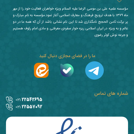
مؤسسه علمیه علی بن موسی الرضا علیه السلام ویژه خواهران فعالیت خود را از مهر
ماه ۱۳۷۹ با هدف ترویج فرهنگ و معارف اسلامی آغاز نمود.مؤسسه به نام مبارک و
پر برکت ثامن الحجج نامگذاری شد تا این نام نشانی باشد از آن که همه ما در دو
عالم و به ویژه در ایران اسلامی ریزه خوار سفره‌ی معرفتی و مادی امام رئوف هستیم
و جرعه نوش کوثر رضوی.
ما را در فضای مجازی دنبال کنید
شماره های تماس
22542695
021
22557092
021