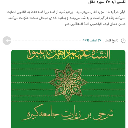
تفسیر آیه 25 سوره انفال
قرآن در آیه 25 سوره انفال می‌فرماید: پرهیز كنید از فتنه‌ زیرا فتنه فقط به ظالمین اصابت
نمی‌كند بلکه فراگیر است و به شما می‌رسد و بدانید خدای سبحان سخت عقوبت می‌كند،
همان خدای ارحم الراحمین اشدّ المعاقبین هم ...
تاریخ انتشار
17 اسفند 1391