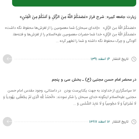
زیارت جامعه کبیره: شرح فراز «عَصَمَكُمُ اللَّهُ مِنَ الزَّلَلِ وَ آمَنَكُمْ مِنَ الْفِتَنِ»
«عَصَمَكُمُ اللَّهُ مِنَ الزَّلَلِ» «(خدای سبحان) شما معصومین را از لغزش‌ها محفوظ نگه داشت»
«عَصَمَكُمُ اللَّهُ مِنَ الزَّلَلِ» خدا شما حضرات معصومین علیه‌السلام را از لغزش‌ها و فتنه‌ها،
آلودگی و چرک محفوظ نگه داشته و شما را تطهیر کرده ...
تاریخ انتشار
16 اسفند 1391
در محضر امام حسن مجتبی (ع) ـ بخش سی و پنجم
12 سپاسگزاری از خداوند به جهت یکتاپرست بودن در داستانی، وجود مقدس امام حسن
مجتبی علیه‌السلام اینگونه خدای سبحان را شکر نمودند: «الْحَمْدُ لِلَّهِ الَّذِی لَمْ یجْعَلْنِی یهُودِیاً وَ
لَا نَصْرَانِیاً وَ لَا مَجُوسِیاً وَ لَا عَابِدَ الشَّمْسِ وَ ...
تاریخ انتشار
12 اسفند 1387