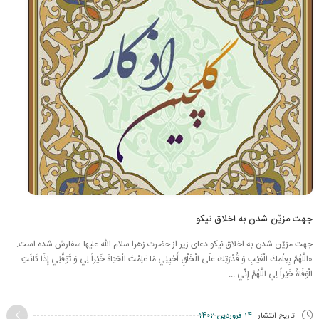
جهت مزیّن شدن به اخلاق نیکو
جهت مزیّن شدن به اخلاق نیکو دعای زیر از حضرت زهرا سلام الله علیها سفارش شده است:
«اللَّهُمَّ بِعِلْمِكَ الْغَيْبِ وَ قُدْرَتِكَ عَلَى الْخَلْقِ أَحْيِنِي مَا عَلِمْتَ الْحَيَاةَ خَيْراً لِي وَ تَوَفَّنِي إِذَا كَانَتِ
الْوَفَاةُ خَيْراً لِي اللَّهُمَّ إِنِّي ...
تاریخ انتشار
14 فروردین 1402