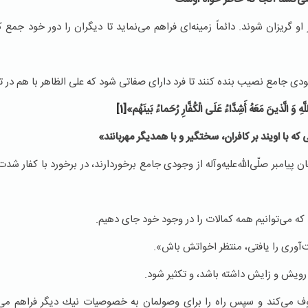
گریزان شوند. دائماً زمینه‌ای فراهم می‌نماید تا دیگران را دور خود جمع كن
ی جامع نصیب بنده كنند تا فرد دارای صفاتی شود که علی الظاهر با هم در ت
هِ‏ وَ الَّذینَ‏ مَعَهُ‏ أَشِدَّاءُ عَلَى‏ الْكُفَّارِ رُحَماءُ بَینَهُم‏»
[1]
ه با اویند بر کافران، سختگیر و با همدیگر مهربانند»
یامبر صلّی‌الله‌علیه‌و‌آله از وجودی جامع برخوردارند، در برخورد با كفار شد
د كه می‌توانیم همه كمالات را در وجود خود جای دهیم.
‌آوری را یافتی، منتظر اخواتش باش».
رویش و زایش داشته باشد، و تكثیر شود.
وف می‌كند و سپس راه را برای وصولمان به خصوصیات نیك دیگر فراهم می‌ن