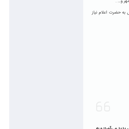
هر و… .
 به حضرت اعلام نیاز
دید مى‌‏آورد؛ و به