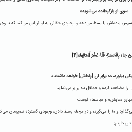
سوى او بازگردانده مى‏‌شوید»
سپس بنده‌اش را بسط می‌دهد و وجودی حقانی به او ارزانی می‌كند كه با وجو
ْ‏ جاءَ بِالْحَسَنَةِ فَلَهُ عَشْرُ أَمْثالِها»
[4]
ى بیاورد، ده برابر آن [پاداش‏] خواهد داشت،»
 مضاعف كرده و حداقل ده برابر می‌نماید.
نامهای «قابض» و «باسط» اوست.
ی‌گذارد و ما را می‌گیرد، و در مرحله بسط دادن، وجودی گسترده نصیبمان می‌كن
اور داریم: