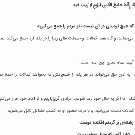
َّنا إِنَّكَ‏ جامِعُ‏ النَّاسِ‏ لِیوْمٍ لا رَیبَ فِیه
زی كه هیچ تردیدی در آن نیست، تو مردم را جمع می‌كنی»
آیینه تمام نمای این اسم است.
 به اذن حق می‌تواند در هر یك از شیعیانش كه بخواهد كمالات را جمع نم
ند. ما اگر به حال خود رها شویم، افرادی گریزپاییم و از امام خود فرار می‌كن
ه كمالات دست می‌یابیم، و با درك حضور او به كسب فضائل نائل می‌شویم.
رشته‌ای بر گردنم افكنده دوست
ی‌كشد آنجا كه خاطر خواه اوست