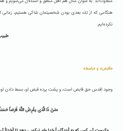
متفاوت‌اند. به عنوان مثال هم اهل منطق و استدلال می‌شویم و هم
هنگامی كه از تك بعدی بودن شخصیتمان شاكی هستیم، زمانی است 
نكرده‌‌ایم.
طبیب
«قابض» و «باسط»
وجود اقدس حق قابض است، و پشت پرده قبض او، بسط دادن او
«مَنْ ذَا الَّذی یقْرِضُ‏ اللَّهَ‏ قَرْضاً حَسَناً
«كیست آن كس كه به [بندگانِ‏] خدا وام نیكویى دهد تا [خدا] آن ر