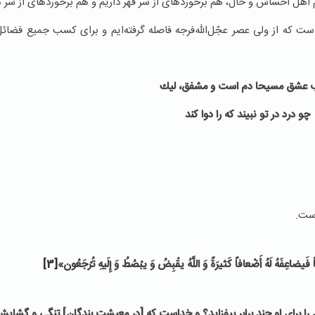
 اهل احساس و حال، هم برخوردهای از سر قهر داریم و هم برخوردهای از سر م
كه از ولی عصر عجّل‌الله‌فرجه فاصله گرفته‌ایم و برای كسب جمیع فضائل
 عشق مسیحا دم است و مشفق، لیك
چو درد در تو نبیند كه را دوا كند
ست.
 فَیضاعِفَهُ لَهُ أَضْعافاً كَثیرَةً وَ اللَّهُ یقْبِضُ وَ یبْصُطُ وَ إِلَیهِ تُرْجَعُون‏»
[3]
‌
ا براى او چند برابر بیفزاید؟ و خداست كه [در معیشت بندگان‏] تنگى و گشایش پ