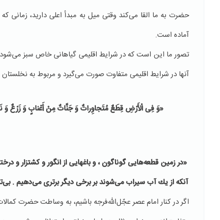
حضرت به ما القا می‌كند وقتی میل به مبدأ اعلی دارید، زمانی ك
آماده است.
آنها در شرایط اقلیمی متفاوت صورت می‌گیرد و مربوط به نخلستان 
«وَ فِی الْأَرْضِ قِطَعٌ مُتَجاوِراتٌ وَ جَنَّاتٌ مِنْ أَعْنابٍ وَ زَرْعٌ وَ 
«در زمین قطعه‏‌هایى گوناگون ، و باغ‏هایى از انگور و كشتزار و درخ
آنكه از یك آب سیراب مى‌‏شوند بر برخى دیگر برترى مى‌دهیم . بى‏‌تر
اگر در كنار امام عصر عجّل‌الله‌فرجه باشیم، به وساطت حضرت كما