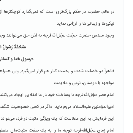
در عالم، حضرت در حكم بزرگ‌تری است كه نمی‌گذارد كوچكترها از او 
نیكی‌ها و زیبائی‌ها را ارزانی نماید.
وجود مقدس حضرت حجّت عجّل‌الله‌فرجه به اذن حق می‌توانند وجود
«مُحَمَّدٌ رَسُولُ‏ اللَّ
«رسول خدا و کسانی ک
ظاهراً‌ دو خصلت شدت و رحمت كنار هم قرار نمی‌گیرد. ولی همراهان پ
مواجهه با دوستان، نرمی و ملایمت.
امام عصر عجّل‌الله‌فرجه با وساطت خود در ما انقلابی ایجاد می‌كنن
امیرالمؤمنین علیه‌السلام می‌فرماید: «اگر در كسی خصوصیت شگفت
این فرمایش به این معناست كه یك ویژگی مثبت در فرد، می‌تواند 
امام زمان عجّل‌الله‌فرجه توجه ما را به یك صفت مثبت‌مان معط