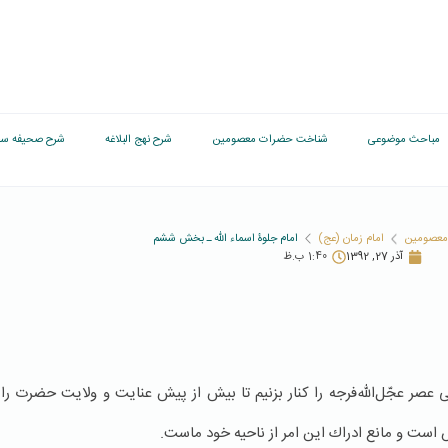
مباحث موضوعی
شناخت حضرات معصومین
شرح نهج البلاغه
شرح صحیفه سج
معصومین
امام زمان (عج)
امام جلوۀ اسماء الله ـ بخش ششم
آذر 27, 1392
1:40 ب.ظ
 عجّل‌الله‌فرجه را كنار بزنیم تا بیش از پیش عنایت و ولایت حضرت را 
ست و مانع ادراك این امر از ناحیه خود ماست.