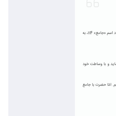
خدای سبحان جمع كننده است، گاه همه افراد را در یك مكان جمع می‌نماید، و گاه همه كمالات و خصلت های زیبا را در یك فرد جمع می‌كند. عدد اسم «جامع» 114، به
اید و با وساطت خود
یم. امّا حضرت با جامع