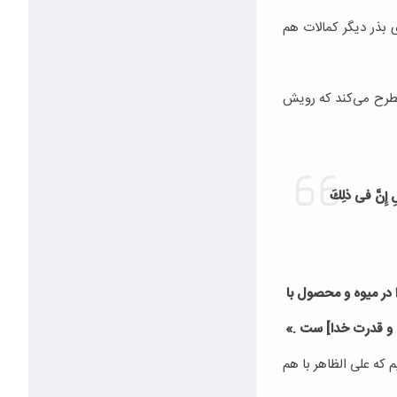
 بذر دیگر كمالات هم
ه مباركه رعد آیه 4، برای یك زمین گیاهانی را مطرح می‌كند كه رویش
ِ إِنَّ فی‏ ذلِكَ
ا در میوه و محصول با
بیت و قدرت خدا] ست .»
كه علی الظاهر با هم