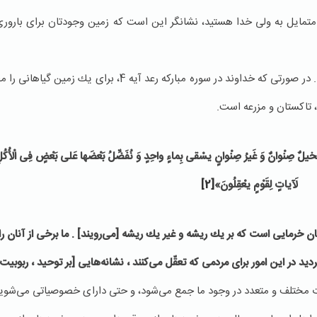
ه متمایل به ولی خدا هستید، نشانگر این است كه زمین وجودتان برای باروری
تصور ما این است كه در شرایط اقلیمی گیاهانی خاص سبز می‌شود. در صورتی كه خداوند در سور
، تاكستان و مزرعه است.
نَخیلٌ صِنْوانٌ وَ غَیرُ صِنْوانٍ یسْقى‏ بِماءٍ واحِدٍ وَ نُفَضِّلُ بَعْضَها عَلى‏ بَعْضٍ فِی الْأُكُل
لَآیاتٍ لِقَوْمٍ یعْقِلُونَ»
[2]
تان خرمایى است كه بر یك ریشه و غیر یك ریشه [مى‌‏رویند] . ما برخى از آنان ر
دید در این امور براى مردمى كه تعقّل مى‏‌كنند ، نشانه‏‌هایى [بر توحید ، ربو
لات مختلف و متعدد در وجود ما جمع می‌شود، و حتی دارای خصوصیاتی می‌شویم 