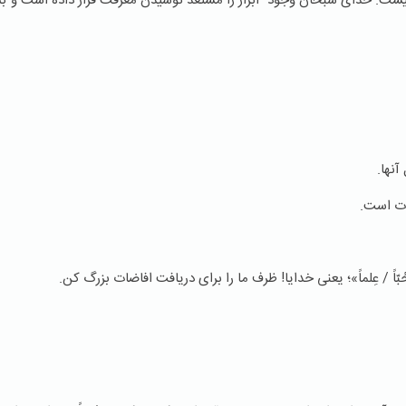
ست. خدای سبحان وجود ابرار را مستعد نوشیدن معرفت قرار داده است و ب
آنها.
وت است.
 / عِلماً»؛ یعنی خدایا! ظرف ما را برای دریافت افاضات بزرگ کن.