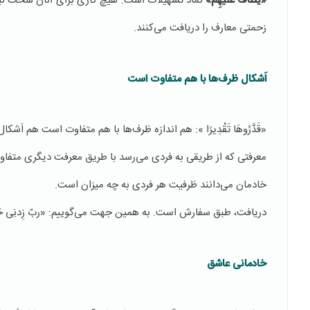
«يُطَافُ عَلَيْهِمْ»
نماد تسهیلات است. هیچ کاری برای آنان سخت نی
زحمتی معارف را دریافت می‌کنند.
اَشکال ظرف‌ها با هم متفاوت است
«قَدَّرُوهَا تَقْدِيرًا »: هم اندازه ظرف‌ها با هم متفاوت است هم اَشکال 
معرفتی که از طریقی به فردی می‌رسد با طریق معرفت دیگری متفا
خادمان می‌دانند ظرفیت هر فردی به چه میزان است.
دریافت، طبق سفارش است. به همین جهت می‌گوییم: «ربّ زِدنِی حُبّاً
خادمانی عاشق