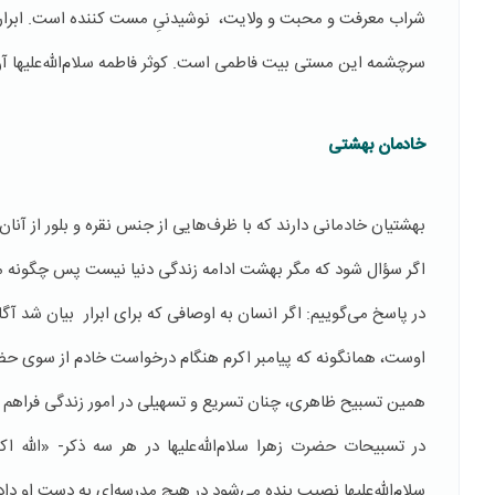
شراب معرفت و محبت و ولایت، نوشیدنیِ مست کننده است. ابرار، ه
سرچشمه این مستی بیت فاطمی است. کوثر فاطمه سلام‌الله‌علیها آ
خادمان بهشتی
بهشتیان خادمانی دارند که با ظرف‌هایی از جنس نقره و بلور از آنان
اگر سؤال شود که مگر بهشت ادامه زندگی دنیا نیست پس چگونه ممک
در پاسخ می‌گوییم: اگر انسان به اوصافی که برای ابرار بیان شد آ
اوست، همانگونه که پیامبر اکرم هنگام درخواست خادم از سوی ح
همین تسبیح ظاهری، چنان تسریع و تسهیلی در امور زندگی فراهم می‌
در تسبیحات حضرت زهرا سلام‌الله‌علیها در هر سه ذکر- «الله اکب
سلام‌الله‌عليها نصیب بنده می‌شود در هیچ مدرسه‌ای به دست او داد