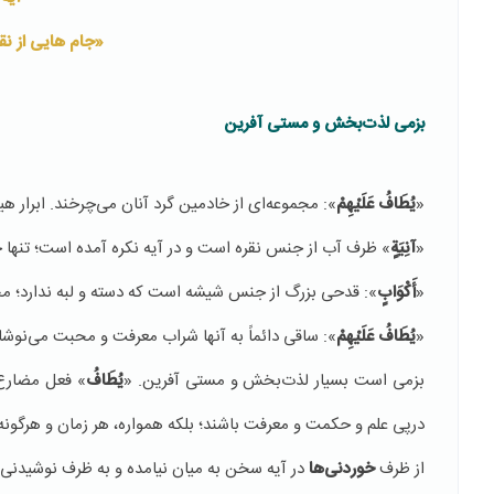
«جام هایی از نقره
بزمی لذت‌بخش و مستی آفرین
«
یُطَافُ عَلَيْهِمْ
»: مجموعه‌ای از خادمین گرد آنان می‌چرخند. ابر
«
آنِيَةٍ
» ظرف آب از جنس نقره است و در آیه نکره آمده است؛ تنها 
«
أَكْوَابٍ
»: قدحی بزرگ از جنس شیشه است که دسته و لبه ندارد؛ مح
«
‌یُطَافُ عَلَيْهِمْ
»: ساقی دائماً به آنها شراب معرفت و محبت می‌نوشان
بزمی است بسیار لذت‌بخش و مستی آفرین. «
یُطَافُ
» فعل مضارع 
درپی علم و حکمت و معرفت باشند؛ بلکه همواره، هر زمان و هرگونه 
از ظرف
خوردنی‌ها
در آیه سخن به میان نیامده و به ظرف نوشیدنی ا