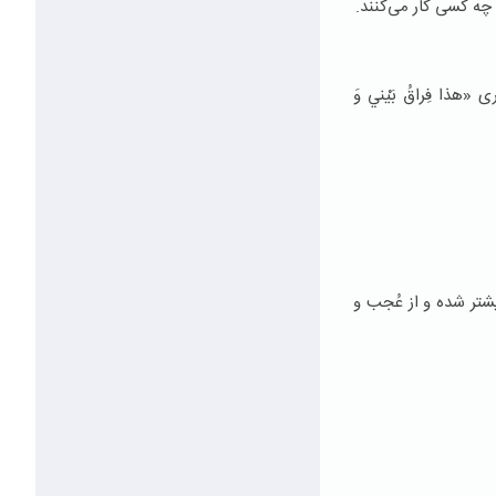
ی چه کسی کار می‌کنند.
ا فِراقُ‏ بَيْني‏ وَ
شتر شده و از عُجب و