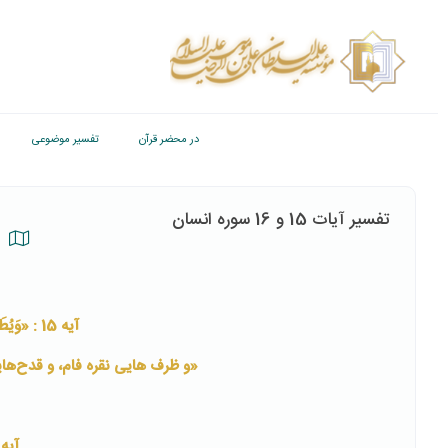
در محضر قرآن
تفسیر موضوعی
تفسیر آیات 15 و 16 سوره انسان
آیه 15 : «وَيُطَافُ عَلَيْهِمْ بِآنِيَةٍ مِنْ فِضَّةٍ وَأَكْوَابٍ كَانَتْ قَوَارِيرَا»
«و ظرف هایی نقره فام، و قدح‌هایی
آیه 16: «قَوَارِيرَ مِنْ فِضَّةٍ قَدَّرُوهَا تَقْ