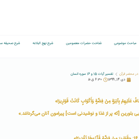
مباحث موضوعی
شناخت حضرات معصومین
شرح نهج البلاغه
شرح صحیفه سج
در محضر قرآن
تفسیر آیات 15 و 16 سوره انسان
دی 14, 1399
6:30 ق.ظ
 بلورین [که پر از غذا و نوشیدنی است] پیرامون آنان می‌گردانند.»
دِيرًا»