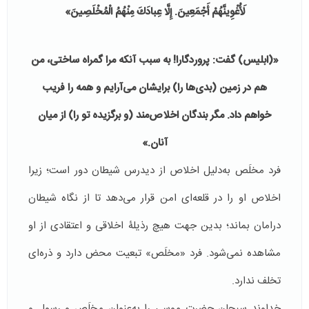
لَأُغْوِینَّهُمْ أَجْمَعِینَ. إِلَّا عِبادَكَ مِنْهُمُ الْمُخْلَصِینَ»
«(
ابلیس) گفت: پروردگارا! به سبب آنكه مرا گمراه ساختى، من
هم در زمین (بدى‌ها را) برایشان مى‌آرایم و همه را فریب
خواهم داد
.
مگر بندگان اخلاص‌مند (و برگزیده تو را) از میان
آنا
ن.»
فرد مخلَص به‌دلیل اخلاص از دیدرس شیطان دور است؛ زیرا
اخلاص او را در قلعه‌ای امن قرار می‌دهد تا از نگاه شیطان
درامان بماند؛ بدین جهت هیچ رذیلۀ اخلاقی و اعتقادی از او
مشاهده نمی‌شود. فرد «مخلَص» تبعیت محض دارد و ذره‌ای
تخلف ندارد.
خداوند سبحان حضرت موسی را به‌عنوان مخلَص و رسول و