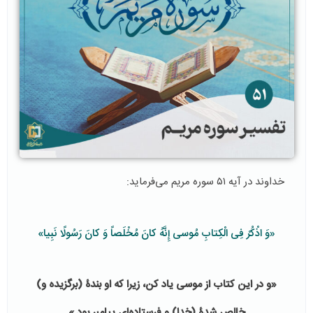
خداوند در آیه ۵۱ سوره مریم می‌فرماید:
«وَ اذْكُرْ فِی الْكِتابِ مُوسى‌ إِنَّهُ كانَ مُخْلَصاً وَ كانَ رَسُولًا نَبِیا»
«و در این كتاب از موسى یاد كن، زیرا كه او بندۀ (برگزیده و)
خالص شدۀ (خدا) و فرستاده‌اى پیامبر بود.»