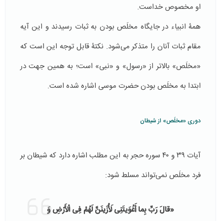
او مخصوص خداست.
همۀ انبیاء در جایگاه مخلَص بودن به ثبات رسیدند و این آیه
مقام ثبات آنان را متذکر می‌شود. نکتۀ قابل توجه این است که
«مخلَص» بالاتر از «رسول» و «نبی» است؛ به همین جهت در
ابتدا به مخلَص بودن حضرت موسی اشاره شده است.
دوری «مخلَص» از شیطان
آیات ۳۹ و ۴۰ سوره حجر به این مطلب اشاره دارد که شیطان بر
فرد مخلَص نمی‌تواند مسلط شود:
«قالَ رَبِّ بِما أَغْوَیتَنِی لَأُزَینَنَّ لَهُمْ فِی الْأَرْضِ وَ