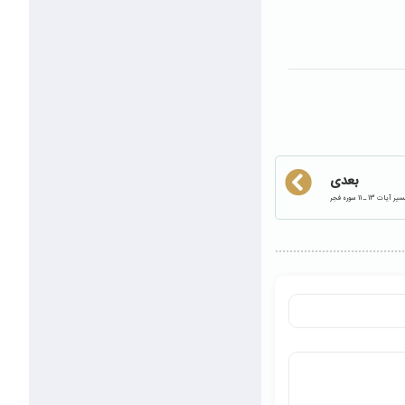
بعدی
 آیات 13 ـ 11 سوره فجر