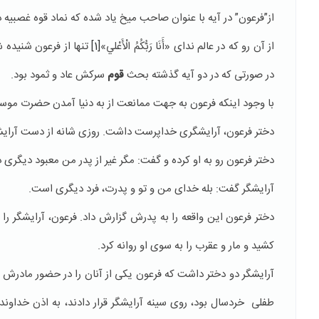
از”فرعون” در آیه با عنوان صاحب میخ یاد شده که نماد قوه غصبی
از آن رو که در عالم ندای «أَنَا رَبُّکُمُ الْأَعْلي»
[1]
تنها از فرعون شنیده 
در صورتی که در دو آیه گذشته بحث
قوم
سرکش عاد و ثمود بود.
با وجود اینکه فرعون به جهت ممانعت از به دنیا آمدن حضرت موسی،
دختر فرعون، آرایشگری خداپرست داشت. روزی شانه از دست آرایشگر
دختر فرعون رو به او کرده و گفت: مگر غیر از پدر من معبود دیگری 
آرایشگر گفت: بله خدای من و تو و پدرت، فرد دیگری است.
دختر فرعون این واقعه را به پدرش گزارش داد. فرعون، آرایشگر را 
کشید و مار و عقرب را به سوی او روانه کرد.
آرایشگر دو دختر داشت که فرعون یکی از آنان را در حضور مادرش ذب
طفلی خردسال بود، روی سینه آرایشگر قرار دادند، به اذن خداو