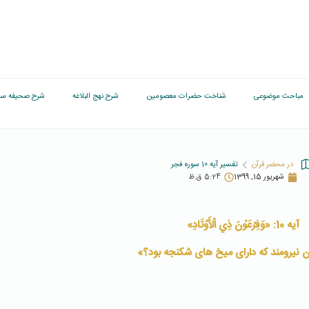
مباحث موضوعی
شناخت حضرات معصومین
شرح نهج البلاغه
شرح صحیفه سج
در محضر قرآن
تفسیر آیه 10 سوره فجر
شهریور 15, 1399
5:24 ق.ظ
آیه 10: «وَفِرْعَوْنَ ذِي الْأَوْتَادِ»
ون نیرومند که دارای میخ های شکنجه بود؟»