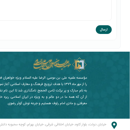
مؤسسه علمیه علی بن موسی الرضا علیه السلام ویژه خواهران ف
را از مهر ماه ۱۳۷۹ با هدف ترویج فرهنگ و معارف اسلامی آغا
به نام مبارک و پر برکت ثامن الحجج نامگذاری شد تا این نام ن
از آن که همه ما در دو عالم و به ویژه در ایران اسلامی ریزه خو
معرفتی و مادی امام رئوف هستیم و جرعه نوش کوثر رضوی.
خیابان دولت، بلوار کاوه، خیابان اخلاقی شرقی، خیابان بهرام، کوچه محبوبه دانش 