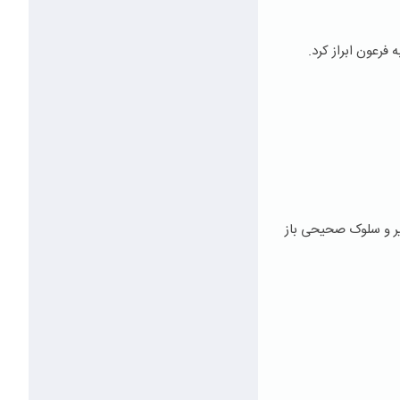
رعون ابراز کرد.
یر و سلوک صحیحی باز