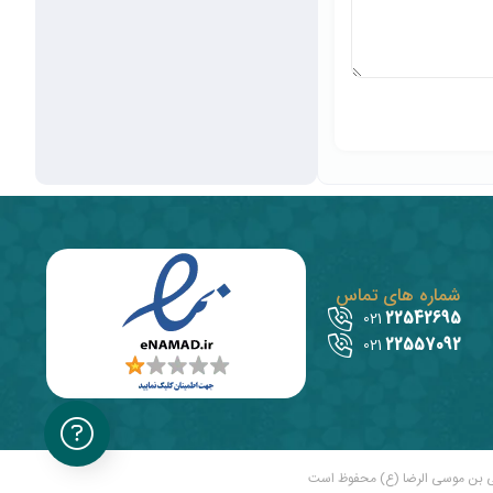
شماره های تماس
22542695
021
22557092
021
ی بن موسی الرضا (ع) محفوظ است