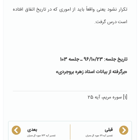
تکرار نشود یعنی واقعاً باید از اموری که در تاریخ اتفاق افتاده
است درس گرفت.
تاریخ جلسه: 96/10/23 ـ جلسه 103
«برگرفته از بیانات استاد زهره بروجردی»
[1]
سوره مریم، آیه 25
قبلی
بعدی
تفسیر آیه 121 سوره آل عمران
تفسیر آیه 123 سوره آل عمران