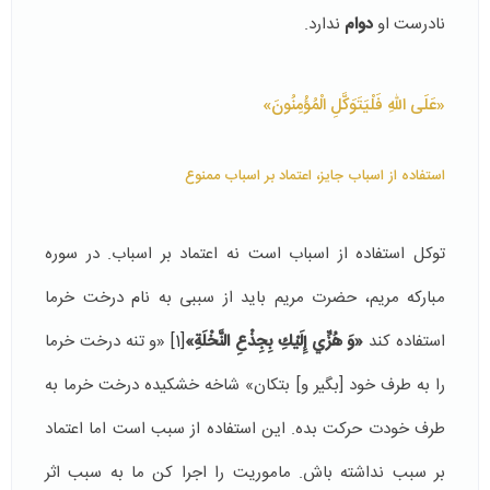
نادرست او
دوام
ندارد.
«عَلَى اللّهِ فَلْيَتَوَكَّلِ الْمُؤْمِنُونَ»
استفاده از اسباب جایز، اعتماد بر اسباب ممنوع
توکل استفاده از اسباب است نه اعتماد بر اسباب. در سوره
مبارکه مریم، حضرت مریم باید از سببی به نام درخت خرما
استفاده کند
«وَ هُزِّي إِلَيْكِ بِجِذْعِ النَّخْلَةِ»
[1]
«و تنه درخت خرما
را به طرف خود [بگير و] بتكان»‌ شاخه خشکیده درخت خرما به
طرف خودت حرکت بده. اين استفاده از سبب است اما اعتماد
بر سبب نداشته باش. ماموریت را اجرا کن ما به سبب اثر