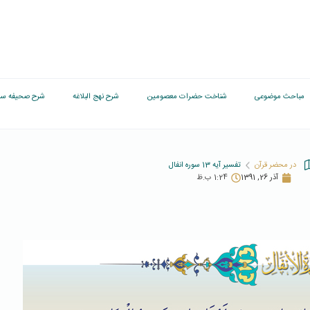
مباحث موضوعی
شناخت حضرات معصومین
شرح نهج البلاغه
شرح صحیفه سج
در محضر قرآن
تفسیر آیه 13 سوره انفال
آذر 26, 1391
1:24 ب.ظ