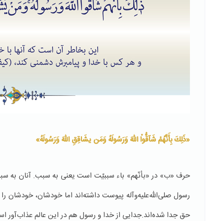
«ذَلِكَ بِأَنَّهُمْ شَآقُّواْ اللّهَ وَرَسُولَهُ وَمَن یشَاقِقِ اللّهَ وَرَسُولَهُ»
حرف «ب» در «بأنّهم» باء سببیّت است یعنی به سبب. آنان به سبب
رسول صلی‌الله‌علیه‌وآله پیوست داشته‌اند اما خودشان، خودشان را
حق جدا شده‌‏اند.جدایی از خدا و رسول هم در این عالم عذاب‌آور اس