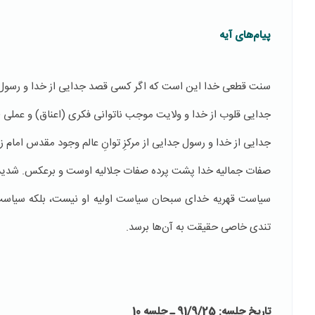
پیام‌های آیه
سنت قطعی خدا این است كه اگر كسی قصد جدایی از خدا و رسول را 
جدایی قلوب از خدا و ولایت موجب ناتوانی فكری (اعناق) و عملی (
جدایی از خدا و رسول جدایی از مركزِ توانِ عالم وجود مقدس امام زم
صفات جمالیه خدا پشت پرده صفات جلالیه اوست و برعكس. شدید
سیاست قهریه خدای سبحان سیاست اولیه‌ او نیست، بلكه سیاست ث
تندی خاصی حقیقت به آن‌ها برسد.
تاریخ جلسه: 91/9/25 ـ جلسه 10