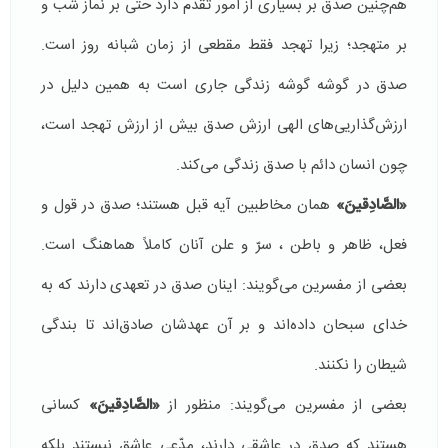
هم‌چنین صدق بر بسیاری از امور تقدم دارد حتی بر نماز شب و
بر متهجد؛ زیرا تهجد فقط مقطعی از زمان شبانه روز است.
صدق در گوشه گوشه زندگی جاری است به همین دلیل در
ارزش‌گذاریی‌های الهی ارزش صدق بیش از ارزش تهجد است،
چون انسان دائم با صدق زندگی می‌كند.
«الصَّادِقینَ»
همان مخاطبین آیه قبل هستند؛ صدق در قول و
فعل، ظاهر و باطن ، سرّ و علن آنان كاملاً‌ هماهنگ است.
بعضی از مفسرین می‌گویند:‌ اینان صدق در تعهدی دارند كه به
خدای سبحان داده‌اند و بر آن عهدشان صادق‌اند تا بندگی
شیطان را نكنند.
بعضی از مفسرین می‌گویند: منظور از
«الصَّادِقینَ»
كسانی
هستند كه صدق در عاشقی دارند، مدّعی عاشق نیستند بلكه