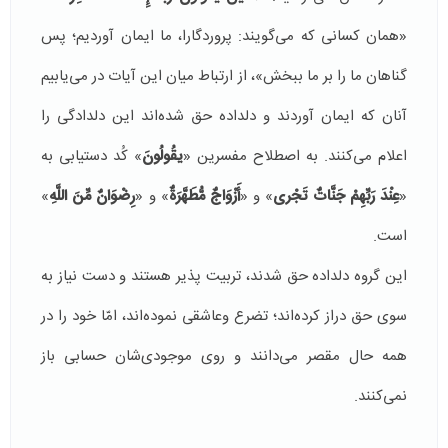
«همان كسانى كه مى‏‌گویند: پروردگارا، ما ایمان آوردیم؛ پس
گناهان ما را بر ما ببخش»، از ارتباط میان این آیات در می‌یابیم
آنان كه ایمان آوردند و دلداده حق شده‌اند این دلدادگی را
اعلام می‌كنند. به اصطلاح مفسرین «
یقُولُونَ
» كُد دستیابی به
«
عِنْدَ رَبِّهِمْ جَنَّاتٌ تَجْری
‏» و «
أَزْوَاجٌ مُّطَهَّرَةٌ
» و «
رِضْوَانٌ مِّنَ اللَّهِ
»
است.
این گروه دلداده حق شدند، تربیت پذیر هستند و دست نیاز به
سوی حق دراز كرده‌اند؛ تضرع وعاشقی نموده‌اند، امّا خود را در
همه حال مقصر می‌دانند و روی موجودی‌شان حسابی باز
نمی‌كنند.