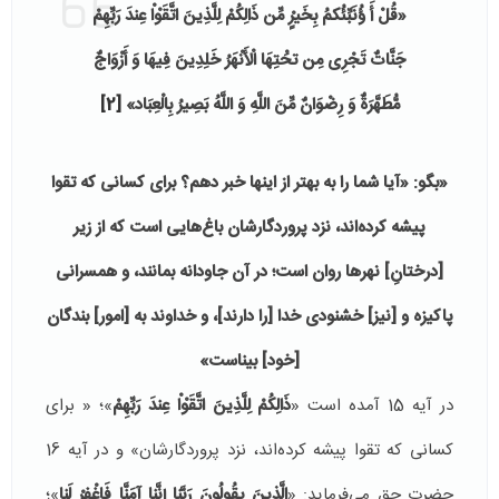
«قُلْ أَ ؤُنَبِّئُكمُ بِخَيرٍْ مِّن ذَالِكُمْ لِلَّذِينَ اتَّقَوْاْ عِندَ رَبِّهِمْ
جَنَّاتٌ تَجْرِى مِن تحَْتِهَا الْأَنْهَرُ خَلِدِينَ فِيهَا وَ أَزْوَاجٌ
مُّطَهَّرَةٌ وَ رِضْوَانٌ مِّنَ اللَّهِ وَ اللَّهُ بَصِيرُ بِالْعِبَاد»
[2]
«بگو: «آیا شما را به بهتر از اینها خبر دهم؟ براى كسانى كه تقوا
پیشه كرده‏‌اند، نزد پروردگارشان باغ‌هایى است كه از زیر
[درختانِ‏] نهرها روان است؛ در آن جاودانه بمانند، و همسرانى
پاكیزه و [نیز] خشنودى خدا [را دارند]، و خداوند به [امور] بندگان
[خود] بیناست»
در آیه 15 آمده است «
ذَالِكُمْ لِلَّذِينَ اتَّقَوْاْ عِندَ رَبِّهِمْ
»؛ « براى
كسانى كه تقوا پیشه كرده‏‌اند، نزد پروردگارشان» و در آیه 16
حضرت حق می‌فرماید:‌ «
الَّذینَ یقُولُونَ رَبَّنا إِنَّنا آمَنَّا فَاغْفِرْ لَنا
»؛