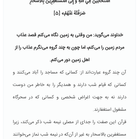
الْمُتَحَابِّينَ‏ فِي اللَّهِ وَ إِلَى الْمُسْتَغْفِرِينَ بِالْأَسْحَارِ
صَرَفْتُهُ عَنْهُمْ»
[5]
خداوند می‌گوید: من وقتی به زمین نگاه می‌كنم قصد عذاب
مردم زمین را می‌كنم، اما چون به چند گروه می‌نگرم عذاب را از
اهل زمین دور می‌كنم.
آن چند گروه عبارت‌اند از: كسانی كه مساجد را آباد می‌كنند و
كسانی كه قیام شب دارند و همدیگر را به خاطر من دوست
دارند نه به جهت اغراض شخصی و كسانی كه در سحرگاه
مشغول استغفارند.
قرآن این صفت را جدای از مصلی نیمه شب ذكر می‌كند، زیرا
مستغفرین بالاسحار به غیر از آن‌كه در نیمه شب نماز می‌خوانند