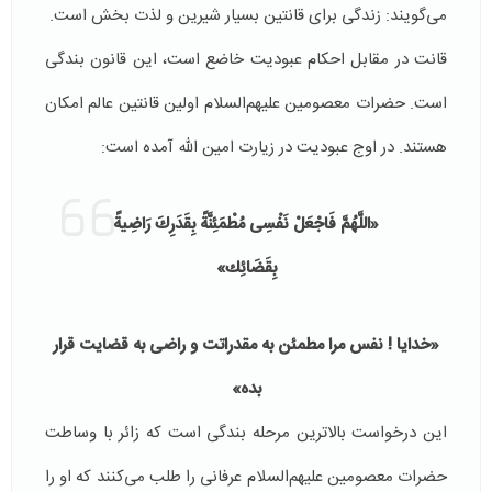
می‌گویند: زندگی برای قانتین بسیار شیرین و لذت بخش است.
قانت در مقابل احكام عبودیت خاضع است، این قانون بندگی
است. حضرات معصومین علیهم‌السلام اولین قانتین عالم امكان
هستند. در اوج عبودیت در زیارت امین الله آمده است:
«اللَّهُمَّ فَاجْعَلْ نَفْسِی‏ مُطْمَئِنَّةً بِقَدَرِكَ رَاضِیةً
بِقَضَائِك»
«خدایا ! نفس مرا مطمئن به مقدراتت و راضی به قضایت قرار
بده»
این درخواست بالاترین مرحله بندگی است كه زائر با وساطت
حضرات معصومین علیهم‌السلام عرفانی را طلب می‌كنند كه او را