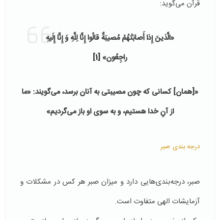
قرآن می‌گوید:
«الَّذینَ إِذا أَصابَتْهُمْ مُصیبَةٌ قالُوا إِنَّا لِلَّهِ‏ وَ إِنَّا إِلَیهِ
راجِعُون»
[1]
«[همان‏] كسانى كه چون مصیبتى به آنان برسد، مى‏‌گویند: «ما
از آنِ خدا هستیم، و به سوى او باز مى‌‏گردیم»
درجه بندی صبر
صبر، درجه‌‌بندی‌هایی دارد و میزان صبر هر کس در مشكلات و
آزمایشات الهی متفاوت است.