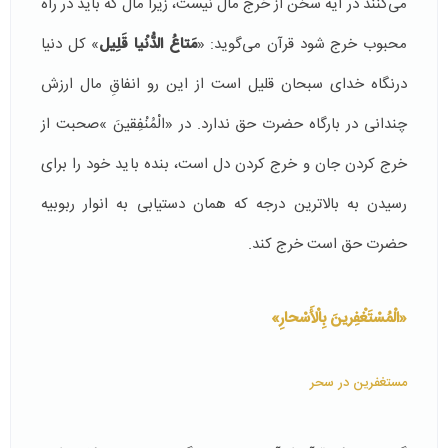
می‌كنند در آیه سخن از خرج مال نیست، زیرا مال كه باید در راه
محبوب خرج شود قرآن می‌گوید: «
مَتاعُ‏ الدُّنْیا قَلِیل‏
» كل دنیا
درنگاه خدای سبحان قلیل است از این رو انفاقِ مال ارزش
چندانی در بارگاه حضرت حق ندارد. در «الْمُنْفِقینَ »صحبت از
خرج كردن جان و خرج كردن دل است، بنده باید خود را برای
رسیدن به بالاترین درجه كه همان دستیابی به انوار ربوبیه
حضرت حق است خرج كند.
«الْمُسْتَغْفِرینَ بِالْأَسْحارِ»
مستغفرین در سحر