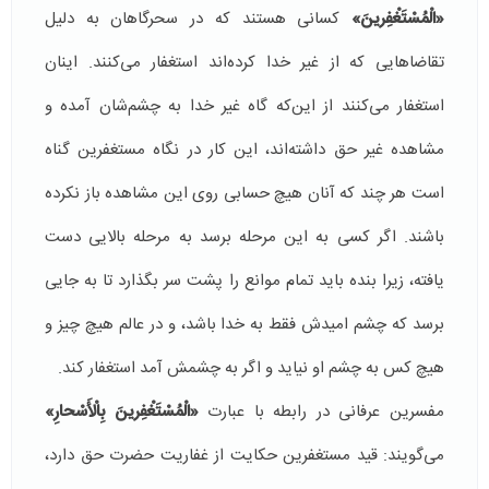
«الْمُسْتَغْفِرینَ»
كسانی هستند كه در سحرگاهان به دلیل
تقاضاهایی كه از غیر خدا كرده‌اند استغفار می‌كنند. اینان
استغفار می‌كنند از این‌كه گاه غیر خدا به چشم‌شان آمده و
مشاهده غیر حق داشته‌اند، این كار در نگاه مستغفرین گناه
است هر چند كه آنان هیچ حسابی روی این مشاهده باز نكرده
باشند. اگر كسی به این مرحله برسد به مرحله بالایی دست
یافته، زیرا بنده باید تمام موانع را پشت سر بگذارد تا به جایی
برسد كه چشم امیدش فقط به خدا باشد، و در عالم هیچ چیز و
هیچ كس به چشم او نیاید و اگر به چشمش آمد استغفار كند.
مفسرین عرفانی در رابطه با عبارت
«الْمُسْتَغْفِرینَ بِالْأَسْحارِ»‌
می‌گویند: قید مستغفرین حكایت از غفاریت حضرت حق دارد،