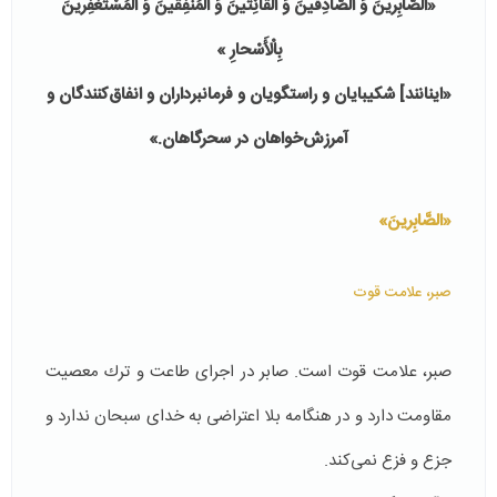
«الصَّابِرینَ وَ الصَّادِقینَ وَ الْقانِتینَ وَ الْمُنْفِقینَ وَ الْمُسْتَغْفِرینَ
بِالْأَسْحارِ »
«اینانند] شكیبایان و راستگویان و فرمانبرداران و انفاق‏‌كنندگان و
آمرزش‏‌خواهان در سحرگاهان.»
«الصَّابِرینَ»
صبر، علامت قوت
صبر، علامت قوت است. صابر در اجرای طاعت و ترك معصیت
مقاومت دارد و در هنگامه بلا اعتراضی به خدای سبحان ندارد و
جزع و فزع نمی‌كند.