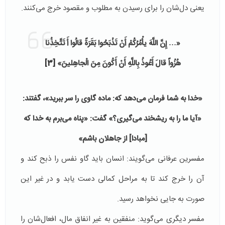
یعنی دل‌شان را برای رسیدن به مطلوب و مقصود خرج می‌كنند.
«… إِنَّ اللَّهَ یأْمُرُكُمْ أَنْ تَذْبَحُوا بَقَرَةً قالُوا أَ تَتَّخِذُنا
هُزُواً قالَ أَعُوذُ بِاللَّهِ أَنْ أَكُونَ مِنَ الْجاهِلینَ»
[3]
«خدا به شما فرمان مى‌‏دهد كه: ماده گاوى را سر ببرید»، گفتند:
«آیا ما را به ریشخند مى‌‏گیرى؟» گفت: «پناه مى‌‏برم به خدا كه
[مبادا] از جاهلان باشم»
مفسرین عرفانی می‌گویند: انسان باید گاو نفس را ذبح كند و
آن را خرج كند تا به مراحل كمالی دست یابد و در غیر این
صورت به جایی نخواهد رسید.
مفسر دیگری می‌گوید:‌ منفقین به غیر انفاق مال، افعال‌شان را