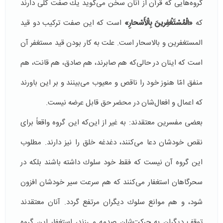
گروه‌هایی كه قرآن از آنان سخن می‌گوید یك صفت كلی دارند
كه
«الْمُسْتَغْفِرینَ بِالْأَسْحارِ»
است كه این صفت تركیب دو قید
المستغفرین و بالاسحار است. علت به كار بودن قید مستغفر آن
است كه اینان در حالی‌كه هم صابرند، هم صادق، هم قانت، هم
منفق امّا هنوز خود را ناقص و معیوب می‌بینند و بر این باورند
كه اعمال و افعال‌شان در محضر حق قابل عرضه نیست.
بعضی مفسرین معتقدند: به غیر از این‌كه این گروه واقعاً‌ برای
نقص خودشان دعا می‌كنند، دغدغه خلق را نیز دارند. مطلوب
این گروه آن نیست كه فقط خود سلوك داشته باشند بلكه در
سحرگاهان استغفار می‌كنند كه هم سرعت سیر خودشان افزون
شود، و هم موانع سلوك دیگران مرتفع گردد. آنان معتقدند
توقف دیگران به حركت‌شان صدمه می‌زند، استغفار این گروه