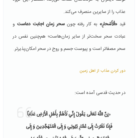
عذاب را از سایرین منصرف می‌كند.
قید
«الْأَسْحارِ»
به كار رفته چون
سحر زمان اجابت دعاست
و
عبادت سحر سخت‌تر از سایر زمان‌هاست؛ هم‌چنین نفس در
سحر مصفا‌تر است و پیوست جسم و روح در سحر امكان‌پذیرتر.
دور کردن عذاب از اهل زمین
در حدیث قدسی آمده است:
«إ
ِنَّ اللَّهَ تَعَالَى يَقُولُ إِنِّي لَأَهُمُّ بِأَهْلِ الْأَرْضِ عَذَاباً
فَإِذَا نَظَرْتُ إِلَى عُمَّارِ بُيُوتِي وَ إِلَى الْمُتَهَجِّدِينَ‏ وَ إِلَى