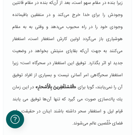
زیرا بنده در مقام سهو است، بعد از آن‌كه بنده در مقام قانتین
وجودش را برای خدا خرج می‌كند و در منفقین باقیمانده
وجودی خود را در راه محبوب می‌دهد و وقتی به به مقام
هوشیاری باز می‌گردد اولین كارش استغفار است، استغفار
می‌كنند به جهت آن‌كه بقایای منیتش بخواهد در وضعیت
جدید او اثر بگذارد. توفیق این استغفار در سحرگاه است؛ زیرا
استغفار سحرگاهی امر آسانی نیست و بسیاری از افراد توفیق
آن را نمی‌یابند، گویا برای
«الْمُسْتَغْفِرینَ بِالْأَسْحارِ»
در این زمان
‌یك پاك‌سازی صورت می گیرد كه تنها آن‌ها توفیق می یابند
قیام لیل و استغفار سحر داشته باشند اینان در حقیقت وارد
فضای خُلّصین عالم می‌شوند.