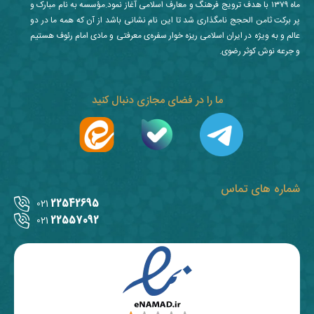
ماه ۱۳۷۹ با هدف ترویج فرهنگ و معارف اسلامی آغاز نمود.مؤسسه به نام مبارک و
پر برکت ثامن الحجج نامگذاری شد تا این نام نشانی باشد از آن که همه ما در دو
عالم و به ویژه در ایران اسلامی ریزه خوار سفره‌ی معرفتی و مادی امام رئوف هستیم
و جرعه نوش کوثر رضوی.
ما را در فضای مجازی دنبال کنید
شماره های تماس
22542695
021
22557092
021