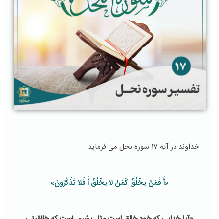
خداوند در آیه 17 سوره نحل می فرماید:
«أَ فَمَنْ یخْلُقُ كَمَنْ لا یخْلُقُ أَ فَلا تَذَكَّرُونَ»
«آیا خدایی که خود خالق است مثل بشری است که خالقیتی