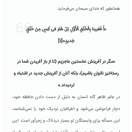
همانطور که خدای سبحان می‌فرماید:
«أَ فَعَیینا بِالْخَلْقِ الْأَوَّلِ بَلْ هُمْ فی‏ لَبْسٍ مِنْ خَلْقٍ
جَدیدٍ»
[1]
«مگر در آفرينش نخستين عاجزيم (تا از باز آفريدن شما در
رستاخيز ناتوان باشيم)، بلكه آنان از آفرينش جديد در اشتباه و
ترديدند
.
»
در عالم ظاهر گاه انسان به دلیل از دست دادن حافظه خود،
دچار فراموشی می‌شود و اطرافیان نزدیک خود را نمی‌شناسد،
این مسأله برای وابستگان او بسیار دردناک و زجرآور است. این