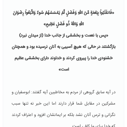
«فَانقَلَبُواْ بِنِعْمَةٍ مِّنَ اللّهِ وَفَضْلٍ لَّمْ يَمْسَسْهُمْ سُوءٌ وَاتَّبَعُواْ رِضْوَانَ
اللّهِ وَاللّهُ ذُو فَضْلٍ عَظِيمٍ»
«پس با نعمت و بخششى از جانب خدا (از ميدان نبرد)
بازگشتند در حالى كه هيچ آسيبى به آنان نرسيده بود و همچنان
خشنودى خدا را پيروى كردند و خداوند داراى بخششى عظيم
است»
در آیه سابق گروهی از مردم به مخاطبین آیه گفتند: ابوسفیان و
مشرکین در مقابل شما قرار دارند اما این خبر نه تنها سبب
نگرانی و ترس آنان نشد بلکه بر ایمانشان افزود و اعتراف کردند
که خدا برای ما کافی است.