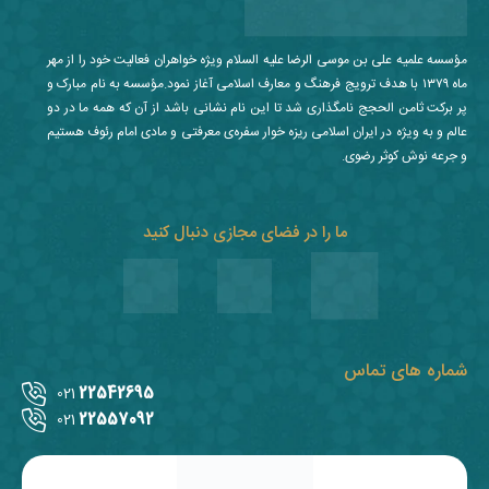
مؤسسه علمیه علی بن موسی الرضا علیه السلام ویژه خواهران فعالیت خود را از مهر
ماه ۱۳۷۹ با هدف ترویج فرهنگ و معارف اسلامی آغاز نمود.مؤسسه به نام مبارک و
پر برکت ثامن الحجج نامگذاری شد تا این نام نشانی باشد از آن که همه ما در دو
عالم و به ویژه در ایران اسلامی ریزه خوار سفره‌ی معرفتی و مادی امام رئوف هستیم
و جرعه نوش کوثر رضوی.
ما را در فضای مجازی دنبال کنید
شماره های تماس
22542695
021
22557092
021