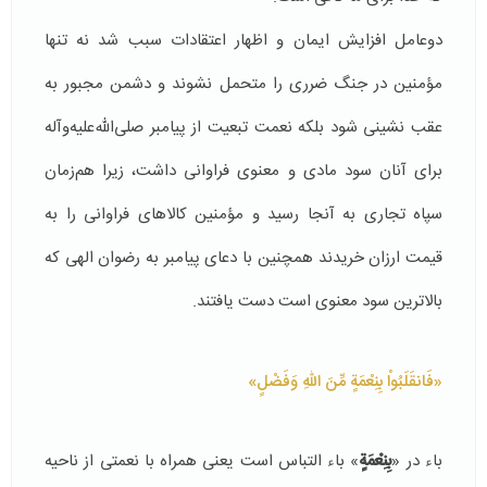
دوعامل افزایش ایمان و اظهار اعتقادات سبب شد نه تنها
مؤمنین در جنگ ضرری را متحمل نشوند و دشمن مجبور به
عقب نشینی شود بلکه نعمت تبعیت از پیامبر صلی‌الله‌علیه‌وآله
برای آنان سود مادی و معنوی فراوانی داشت، زیرا هم‌زمان
سپاه تجاری به آنجا رسید و مؤمنین کالاهای فراوانی را به
قیمت ارزان خریدند همچنین با دعای پیامبر به رضوان الهی که
بالاترین سود معنوی است دست یافتند.
«فَانقَلَبُواْ بِنِعْمَةٍ مِّنَ اللّهِ وَفَضْلٍ»
باء در «
بِنِعْمَةٍ
» باء التباس است یعنی همراه با نعمتی از ناحیه