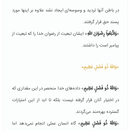
در باطن آنها تردید و وسوسه‌ای ایجاد نشد علاوه بر اینها مورد
پسند حق قرار گرفتند.
«
وَاتَّبَعُواْ رِضْوَانَ اللّهِ
» ایشان تبعیت از رضوان خدا را که تبعیت از
پیامبر است را داشتند.
«وَاللّهُ ذُو فَضْلٍ عَظِيمٍ»
«
وَاللّهُ ذُو فَضْلٍ عَظِيمٍ
» داده‌های خدا منحصر در این مقداری که
در اختیار آنان قرار گرفته نیست بلکه تا ابد از این امتیازات
گسترده بهره‌مند می‌گردند.
«
وَاللّهُ ذُو فَضْلٍ عَظِيمٍ
» گاه انسان عملی انجام نمی‌دهد اما