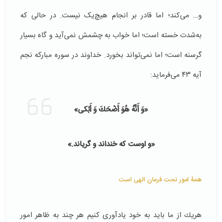
و… می‌كند؛ اما قادر بر انجام هيچ‌یک نیست. در حالی كه
به‌شدت خسته است؛ اما خواب به چشمش نمی‌آيد و گاه بسيار
گرسنه است؛ اما نمی‌تواند بخورد. خداوند در سوره مبارکه نجم
آیه ٤٣ می‌فرماید:
«وَ أَنَّهُ هُوَ أَضْحَكَ وَ أَبْكى‏»
«و اوست كه خنداند و گرياند.»
همۀ امور تحت فرمان الهی است
هريك از ما بايد به خود يادآوری كنيم هر چند به ظاهر امور