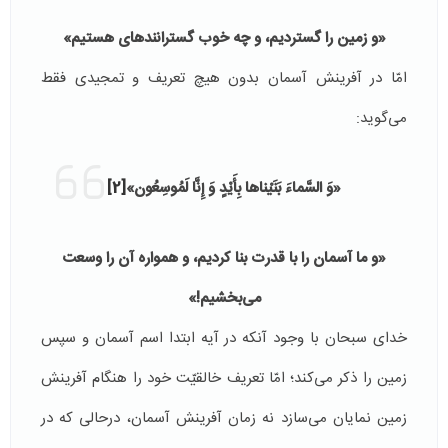
«و زمین را گستردیم، و چه خوب گستراننده‏اى هستیم‏»
امّا در آفرینش آسمان بدون هیچ تعریف و تمجیدی فقط
می‌گوید:
«وَ السَّماءَ بَنَيْناها بِأَيْدٍ وَ إِنَّا لَمُوسِعُون‏»
[2]
«و ما آسمان را با قدرت بنا كردیم، و همواره آن را وسعت
مى‌‏بخشیم!»
خدای سبحان با وجود آنكه در آیه ابتدا اسم آسمان و سپس
زمین را ذکر می‌كند؛ امّا تعریف خالقیّت خود را هنگام آفرینش
زمین نمایان می‌سازد نه زمان آفرینش آسمان، درحالی كه در