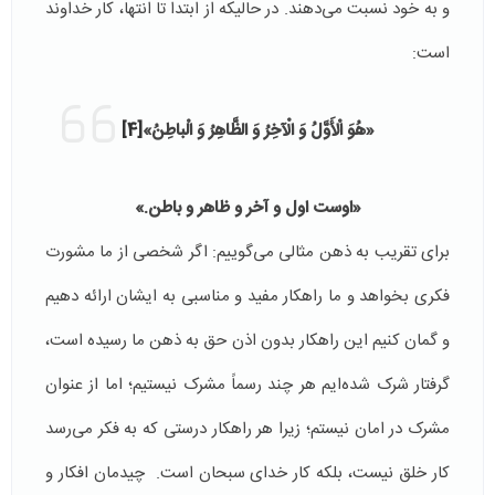
و به خود نسبت می‌دهند. در حالیکه از ابتدا تا انتها، کار خداوند
است:
«هُوَ الْأَوَّلُ وَ الْآخِرُ وَ الظَّاهِرُ وَ الْباطِنُ»
[4]
«اوست اول و آخر و ظاهر و باطن.»
برای تقریب به ذهن مثالی می‌گوییم: اگر شخصی از ما مشورت
فکری بخواهد و ما راهکار مفید و مناسبی به ایشان ارائه دهیم
و گمان کنیم این راهکار بدون اذن حق به ذهن ما رسیده است،
گرفتار شرک شده‌ایم هر چند رسماً مشرک نیستیم؛ اما از عنوان
مشرک در امان نیستم؛ زیرا هر راهکار درستی که به فکر می‌رسد
کار خلق نیست، بلکه کار خدای سبحان است. چیدمان افکار و