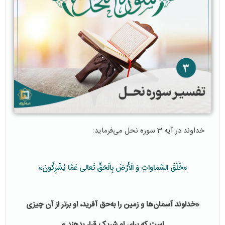
خداوند در آیه 3 سوره نحل می‌فرماید:
«خَلَقَ السَّماواتِ وَ الْأَرْضَ بِالْحَقِّ تَعالى‏ عَمَّا يُشْرِكُونَ»
«خداوند آسمان‌ها و زمین را به‌حق آفرید، او برتر از آن چیزی
است که برای او شریک قرار بدهن
د.»