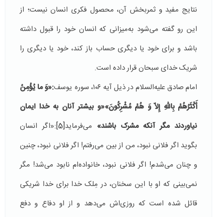
نتایج مفید و ثمربخش آن، محصول فکری انسان نیست؛ از
این رو گفته‌ می‌شود به‌میزانی که انسان خود را قبول داشته
باشد و برای خود یا دیگری حساب باز کند، خود یا دیگری را
شریک خدای سبحان قرار داده است.
امام صادق علیه‌السلام در ذیل آیه ١٠٦، سوره یوسف
:«وَ ما یُؤْمِنُ
أَکْثَرُهُمْ بِاللّهِ إِلاّ وَ هُمْ مُشْرِکُونَ»«و بیشتر آنان به خدا ایمان
نیاوردند مگر آنکه مشرک باشند»
می‌فرماید
[5]
:«اگر انسان
بگوید اگر فلانی نبود، من از بین می‌رفتم! اگر فلانی نبود، چنین
و چنان می‌شدم! اگر فلانی نبود، خانواده‌ام نابود می‌شد! مگر
نمی‌بینی که او با این سخنان، در مِلک خدا برای خدا شریکی
قائل شده است که روزی‌اش می‌دهد و از او دفاع و دفع