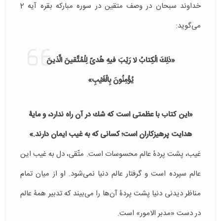
خداوند سبحان در وصف متقین در سوره مبارکه بقره آیه 2
می‌گوید:
«ذلِكَ الْكِتابُ لا رَيْبَ فیهِ هُدىً لِلْمُتَّقینَ الَّذینَ
يُؤْمِنُونَ بِالْغَيْبِ»
«اين كتاب با عظمتی است كه شك در آن راه ندارد، و مايۀ
هدايت پرهيزكاران است؛ کسانی که به غیب ایمان دارند.»
غیب، پشت پردۀ عالم محسوسات است. متّقی، دل به غیب این
عالم سپرده است و گرفتار عالم دنیا نمی‌شود. او از میان تمام
مناظر دیدنی دنیا پشت پردۀ آن‌ها را می‌بیند كه تدبیر همۀ عالم
در دست «مدبر الامور» است.