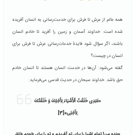
همه عالم از عرش تا فرش برای خدمت‌رسانی به انسان آفریده
شده است. خداوند آسمان و زمین را آفرید تا خادم انسان
باشند، اگر سؤال شود فایدۀ خدمات‌رسانی عرش تا فرش برای
انسان در چیست؟
گفته می‌شود: آن‌ها در خدمت انسان هستند تا انسان خادم
حق باشد. خداوند سبحان در حدیث قدسی می‌فرماید:
«عَبْدِی خَلَقْتُ اَلْأَشْيَاءَ لِأَجْلِكَ وَ خَلَقْتُكَ
لِأَجْلِی»
[3]
«بنده من! تمام اشیا را برای تو آفریدم و تو را
برای خودم خلق