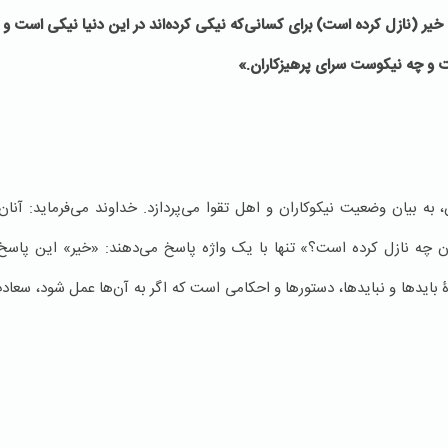
 خیر (نازل كرده است) براى كسانى‌كه نیكى كرده‌اند در این دنیا نیكى است و 
 و چه نیكوست سراى پرهیزكاران.»
 به بیان وضعیت نیکوکاران و اهل تقوا می‌پردازد. خداوند می‌فرماید: آنان
 چه نازل کرده است؟» تنها با یک واژه پاسخ می‌دهند: «خیر» این پاسخ 
دۀ بایدها و نبایدها، دستورها و احکامی است که اگر به آن‌ها عمل شود، سعادت