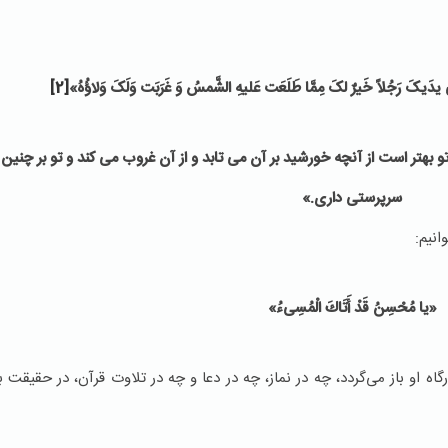
یکَ رَجُلاً خَیرٌ لکَ مِمَّا طَلَعَت عَلیهِ الشَّمسُ وَ غَرَبَت وَلَکَ وَلاؤُهُ»
[2]
تو بهتر است از آنچه خورشید بر آن می تابد و از آن غروب می کند و تو بر چن
سرپرستی داری.»
نیم:
«یا مُحْسِنُ‏ قَدْ أَتَاكَ‏ الْمُسِی‏ءُ»
او باز می‌گردد، چه در نماز، چه در دعا و چه در تلاوت قرآن، در حقیقت 