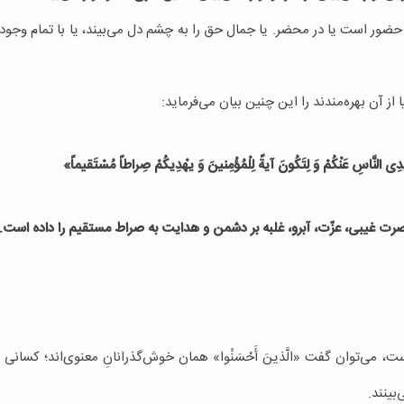
ور است یا در محضر. یا جمال حق را به چشم دل می‌بیند، یا با تمام وجود ب
 أَیدِی النَّاسِ عَنْكُمْ وَ لِتَكُونَ آیةً لِلْمُؤْمِنینَ وَ یهْدِیكُمْ صِراطاً مُسْتَقیماً»
رت غیبی، عزّت، آبرو، غلبه بر دشمن و هدایت به صراط مستقیم را داده است.
، می‌توان گفت «الَّذینَ أَحْسَنُوا» همان خوش‌گذرانانِ معنوی‌اند؛ کسانی
بینند.