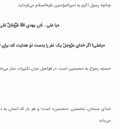
چناچه رسول اکرم به امیرالمؤمنین علیه‌السلام می‌فرماید:
«یا علی…لَان یهدی اللهُ عَزَّوَجَلَّ عَلی یدَ
«یاعلی! اگر خدای عزّوجلّ یک نفر را بدست تو هدایت کند برای 
حسنه، رجوع به محسنین است. در فواصل میان تکبیرات نماز می‌خوا
خدای سبحان، نخستین «محسن» است؛ و هر بار که انسان به درگاه 
می‌یابد.