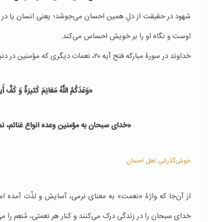
شهود در حقیقت از دلِ همین احسان می‌جوشد؛ یعنی انسان یا در حض
اوست و نگاه او را بر خویش احساس می‌کند.
خداوند در سورۀ مبارکه فتح آیه ٢٠، نعمات دیگری که مؤمنین در دنیا از آن بهره‌مندند را این چنین بیان می‌فرماید:
«وَعَدَكُمُ اللَّهُ مَغانِمَ كَثیرَةً وَ كَفَّ
«خدای سبحان به مؤمنین وعده انواع غنائم، نص
خوش‌گذرانیِ اهل احسان
از آن‌جا که واژۀ «نعمت» به معنای نرمی، آسایش و لذّت آمده است
خدای سبحان را در زندگی درک می‌کنند و کنار هر نعمتی، مُنعِم را می‌