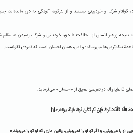
، گرفتار شرک و خودبینی نیستند و از هرگونه آلودگی به دور مانده‌اند؛ 
 نتیجه پرهیز انسان از مخالفت با حق، خودبینی و شرک، رسیدن به مقام ش
مشاهدۀ نیکوترین‌ها می‌رساند؛ و این، همان احسان است که ثمره‌ی تقواست.
الله‌علیه‌وآله در تعریفی عمیق از «احسان» می‌فرماید:
ُدَ اللَّهَ‏ كَأَنَّكَ‏ تَرَاهُ‏ فَإِنْ لَمْ تَكُنْ تَرَاهُ فَإِنَّهُ یرَاكَ
.
»
[1]
و را می‌بینی، و اگر تو او را نمی‌بینی، یقین داری که او تو را می‌بیند.»