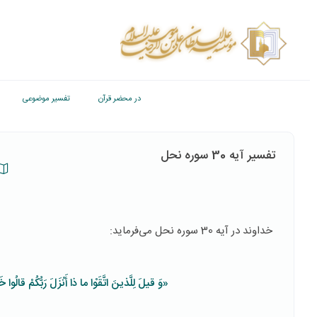
در محضر قرآن
تفسیر موضوعی
تفسیر آیه 30 سوره نحل
خداوند در آیه 30 سوره نحل می‌فرماید:
«وَ قیلَ لِلَّذینَ اتَّقَوْا ما ذا أَنْزَلَ رَبُّكُمْ قالُوا خَ