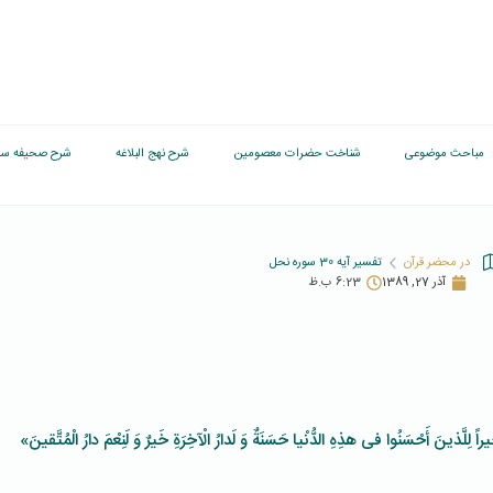
مباحث موضوعی
شناخت حضرات معصومین
شرح نهج البلاغه
شرح صحیفه سج
در محضر قرآن
تفسیر آیه 30 سوره نحل
آذر 27, 1389
6:23 ب.ظ
یراً لِلَّذینَ أَحْسَنُوا فی‏ هذِهِ الدُّنْیا حَسَنَةٌ وَ لَدارُ الْآخِرَةِ خَیرٌ وَ لَنِعْمَ دارُ الْمُتَّقینَ»