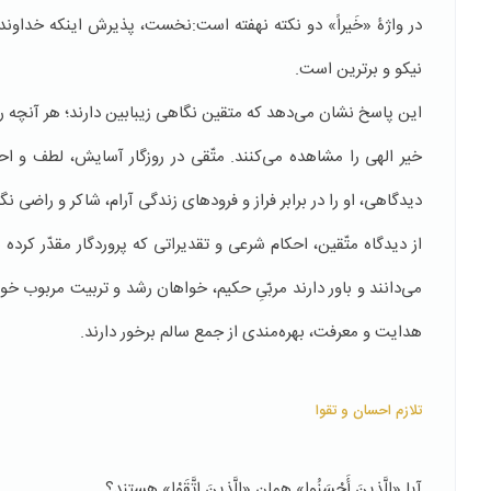
در واژۀ «خَیراً» دو نکته نهفته است:نخست، پذیرش اینکه خداوند
نیکو و برترین است.
این پاسخ نشان می‌دهد که متقین نگاهی زیبابین دارند؛ هر آنچه را 
خیر الهی را مشاهده می‌کنند. متّقی در روزگار آسایش، لطف و احسان
دیدگاهی، او را در برابر فراز و فرودهای زندگی آرام، شاکر و راضی نگه
از دیدگاه متّقین، احکام شرعی و تقدیراتی که پروردگار مقدّر ک
می‌دانند و باور دارند مربّیِ حکیم، خواهان رشد و تربیت مربوب 
هدایت و معرفت، بهره‌مندی از جمع سالم برخور دارند.
تلازم احسان و تقوا
آیا «الَّذینَ أَحْسَنُوا» همان «الَّذینَ اتَّقَوْا» هستند؟