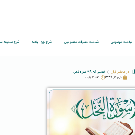
مباحث موضوعی
شناخت حضرات معصومین
شرح نهج البلاغه
شرح صحیفه سج
در محضر قرآن
تفسیر آیه 38 سوره نحل
دی 5, 1389
11:03 ق.ظ