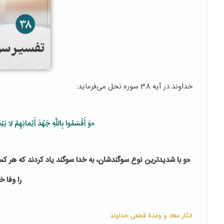
خداوند در آیه 38 سوره نحل می‌فرماید:
«وَ أَقْسَمُوا بِاللَّهِ جَهْدَ أَيْمانِهِمْ لا يَب
«و با شديدترين نوع سوگندشان، به خدا سوگند ياد كردند كه هر كس
را وفا خ
انکار معاد و وعدۀ قطعی خداوند