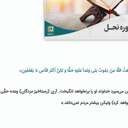
ْعَثُ اللَّهُ مَنْ يَمُوتُ بَلى‏ وَعْداً عَلَيْهِ حَقًّا وَ لكِنَّ أَكْثَرَ النَّاسِ لا يَعْلَمُونَ»
 مى‌ميرد خداوند او را برنخواهد انگيخت. آرى (رستاخيز مردگان) وعده حقّى
واهد كرد) وليكن بيشتر مردم نمى‌دانند.»