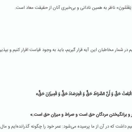
يَعْلَمُونَ» ناظر به همین نادانی و بی‌خبری آنان از حقیقت معاد است.
در شمار مخاطبان این آیه قرار گیریم، باید به وجود قیامت اقرار کنیم و بپذ
 الْبَعْثَ حَقٌ‏
وَ أَنَّ الصِّرَاطَ حَقٌّ وَ الْمِرْصَادَ حَقٌّ وَ الْمِيزَانَ حَقٌّ»
 و برانگيختن مردگان حق است و صراط و ميزان حق است.»
هیم داشت که در آن از ما پرسیده می‌شود: عمر خود را چگونه گذرانده‌ایم و ما