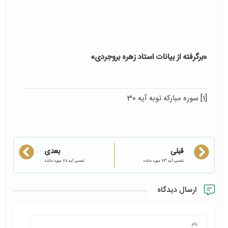
«برگرفته از بیانات استاد زهره بروجردی»
[1]
سوره مباركه توبه آيه 30
قبلی
بعدی
تفسیر آیه 73 سوره مائده
تفسیر آیه 78 سوره مائده
ارسال دیدگاه