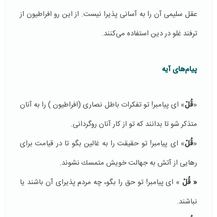
عقل سلیمی آن را به آسانی پذیرا نیست. از این رو افراطیون از
ترفند غلو در دین استفاده می‌كنند.
پیام‌های آیه
«
قُلْ
» ای پیامبر! تو تفكرات باطل نصاری (افراطیون ) را به آنان
متذكر شو تا بدانند كه تو از كار آنان روگردانی.
«
قُلْ
» ای پیامبر! تو حقیقت را به غالین بگو تا در قیامت برای
رهایی از آتش به جهالت خویش متمسك نشوند.
«
قُلْ
» ای پیامبر! تو حق را بگو، چه مردم پذیرای آن باشند یا
نباشند.