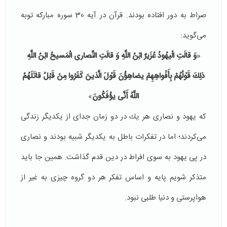
صراط به دور افتاده بودند. قرآن در آیه 30 سوره مباركه توبه
می‌گوید:
«
وَ قالَتِ الْیهُودُ عُزَیرٌ ابْنُ اللَّهِ وَ قالَتِ النَّصارى‏ الْمَسیحُ ابْنُ اللَّهِ
ذلِكَ قَوْلُهُمْ بِأَفْواهِهِمْ یضاهِؤُنَ قَوْلَ الَّذینَ كَفَرُوا مِنْ قَبْلُ قاتَلَهُمُ
اللَّهُ أَنَّى یؤْفَكُونَ
»
كه یهود و نصاری هر یك در دو زمان جدای از یكدیگر زندگی
می‌كردند؛ اما در تفكرات باطل به یكدیگر شبیه بودند و نصاری
در پی یهود به سوی افراط در دین قدم گذاشت. همین جا باید
متذكر شویم پایه و اساس تفكر هر دو گروه چیزی به غیر از
هواپرستی و دنیا طلبی نبود.