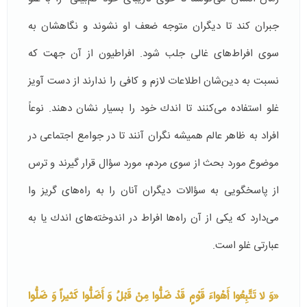
جبران كند تا دیگران متوجه ضعف او نشوند و نگاهشان به
سوی افراط‌های غالی جلب شود. افراطیون از آن جهت كه
نسبت به دین‌شان اطلاعات لازم و كافی را ندارند از دست آویز
غلو استفاده می‌كنند تا اندك خود را بسیار نشان دهند. نوعاً
افراد به ظاهر عالم همیشه نگران آنند تا در جوامع اجتماعی در
موضوع مورد بحث از سوی مردم، مورد سؤال قرار گیرند و ترس
از پاسخگویی به سؤالات دیگران آنان را به راه‌های گریز وا
می‌دارد كه یكی از آن راه‌ها افراط در اندوخته‌های اندك یا به
عبارتی غلو است.
«وَ لا تَتَّبِعُوا أَهْواءَ قَوْمٍ قَدْ ضَلُّوا مِنْ قَبْلُ وَ أَضَلُّوا كَثیراً وَ ضَلُّوا