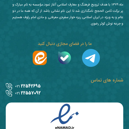
ماه ۱۳۷۹ با هدف ترویج فرهنگ و معارف اسلامی آغاز نمود.مؤسسه به نام مبارک و
پر برکت ثامن الحجج نامگذاری شد تا این نام نشانی باشد از آن که همه ما در دو
عالم و به ویژه در ایران اسلامی ریزه خوار سفره‌ی معرفتی و مادی امام رئوف هستیم
و جرعه نوش کوثر رضوی.
ما را در فضای مجازی دنبال کنید
شماره های تماس
22542695
021
22557092
021