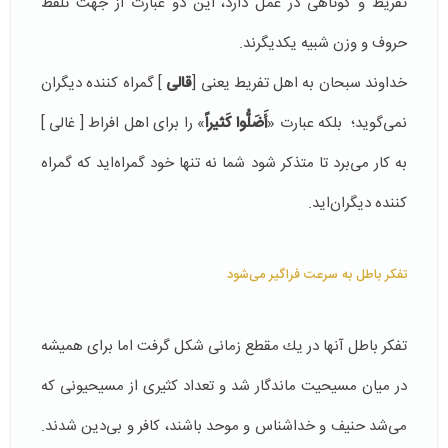
تفریط و كوتاهی در عمل دارد، این دو عبارت از جهت تلفظ
حروف و وزن شبیه یكدیگرند.
خداوند سبحان به اهل تفریط یعنی [‌
قالی
]‌ گمراه كننده دیگران
نمی‌گوید؛ بلكه عبارت «
أَضَلُّوا كَثیراً
»‌ را برای اهل افراط [ غالی ]
به كار می‌برد تا متذكر شود شما نه تنها خود گمراه‌اید كه گمراه
كننده دیگران‌اید.
تفکر باطل به سرعت فراگیر می‌شود
تفكر باطل آنها در یك مقطع زمانی شكل گرفت اما برای همیشه
در میان مسیحیت ماندگار شد و تعداد كثیری از مسیحیونی كه
می‌شد حنیف و خداشناس و موحد باشند، كافر و بی‌دین شدند.