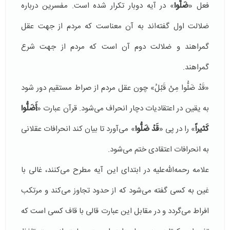
فعل «
ضَلُّوا
» در آیه دوبار تكرار شده است. مفسرین درباره
ضلالت اول گفته‌اند به آن معناست كه مردم از جهت عقل
گمراهند و ضلالت دوم آن است كه مردم از جهت شرع
گمراهند.
«قَدْ ضَلُّوا مِنْ قَبْلُ» چون عقل مردم از صراط مستقیم دور شود
به یقین در اعتقادیات دچار انحراف می‌شود. قرآن عبارت «
أَضَلُّوا
كَثیراً
» را در پی «
قَدْ ضَلُّوا
» می‌آورد تا بیان كند انحرافات عقلانی
به انحرافات اعتقادی ختم می‌شود.
علامه رحمه‌الله‌علیه در ابتدای این آیه مطرح می‌كنند، غالی با
غین به كسی گفته می‌شود كه از حدود تجاوز می‌كند و مرتكب
افراط می‌گردد و در مقابل این عبارت قالی با قاف كسی است كه