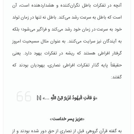
آنچه در تفكرات باطل نگران‌كننده و هشداردهنده است، آن
است كه باطل به سرعت رشد می‌كند. باطل نه تنها در زمان تولد
خود به سرعت در زمان خود رشد می‌كند و فراگیر می‌شود؛ بلكه
به آیندگان نیز سرایت می‌كنند. به عنوان مثال مسیحیت امروز
گرفتار افراطی هستند كه ریشه در تفكرات یهود دارد. یعنی
حقیقتاً‌ پایه گذار تفكرات افراطی نصاری، یهودیان بودند كه
گفتند:
«
وَ قالَتِ الْیهُودُ عُزَیرٌ ابْنُ اللَّهِ …
»
[1]
«
عزیز پسر خداست
»‌
به گفته قرآن گروهی قبل از نصاری از حق دور شده بودند و از