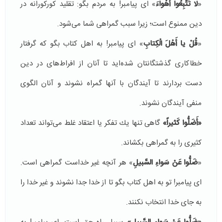
«
لا تَتَّبِعُوا أَهْواءَ
» ای پیامبر! به مردم بگو: تقلید كوركورانه در
دین ممنوع است؛ زیرا سبب گمراهی شما می‌شود.
«
قُلْ یا أَهْلَ الْكِتابِ
» ای پیامبر! به اهل كتاب بگو كه گرفتار
خطاكاری گذشتگانتان شده‌اید تا آنان از افراط‌های در دین
دست بردارند تا آیندگان با آنها گمراه نشوند و آنان الگوی
منفی آیندگان نشوند.
«
أَضَلُّوا كَثیراً»
گاهی تنها یك تفكر یا اعتقاد غلط می‌تواند تعداد
كثیری را به گمراهی بكشاند.
«
ضَلُّوا عَنْ سَواءِ السَّبیلِ
» هر آنچه غیر خداست گمراهی است.
ای پیامبر! تو به اهل كتاب بگو تا از خدا جدا نشوند و غیر خدا را
به جای خدا انتخاب نكنند.