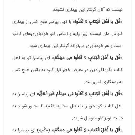
نیست كه آنان گرفتار این بیماری نشوند.
«
قُلْ یا أَهْلَ الْكِتابِ لا تَغْلُوا
» با نهی پیامبر هیچ كس از بیماری
غلو در امان نیست. زیرا پایه و اساس غلو خودباوری‌های كاذب
است و هر خودباوری می‌تواند گرفتار این بیماری شود.
«
قُلْ یا أَهْلَ الْكِتابِ لا تَغْلُوا فی‏ دینِكُمْ
»‌ ای پیامبر! تو به اهل
كتاب بگو: اگر دین در معرض خطر قرار گیرد به یقین هیچ كس
به رستگاری نمی‌رسند.
«
قُلْ یا أَهْلَ الْكِتابِ لا تَغْلُوا فی‏ دینِكُمْ غَیرَ الْحَقِّ»
ای پیامبر! به
اهل كتاب بگو: حق را با باطل مخلوط نكنید تا مجبور شوید به
دست آویز غلو متوسل شوید.
«
قُلْ یا أَهْلَ الْكِتابِ لا تَغْلُوا فی‏ دینِكُمْ
» («كُم») ای پیامبر! به