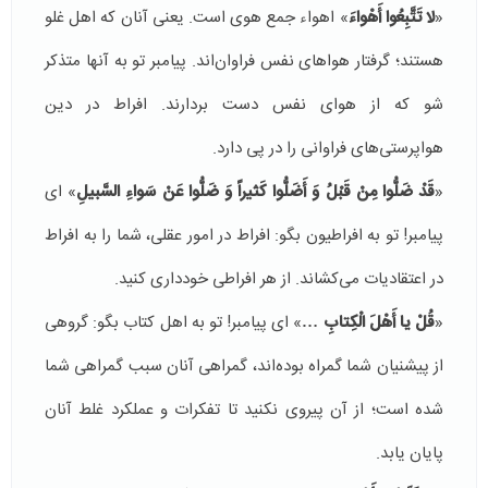
«
لا تَتَّبِعُوا أَهْواءَ
» اهواء‌ جمع هوی است. یعنی آنان كه اهل غلو
هستند؛ گرفتار هواهای نفس فراوان‌اند. پیامبر تو به آنها متذكر
شو كه از هوای نفس دست بردارند. افراط در دین
هواپرستی‌های فراوانی را در پی دارد.
«
قَدْ ضَلُّوا مِنْ قَبْلُ وَ أَضَلُّوا كَثیراً وَ ضَلُّوا عَنْ سَواءِ السَّبیلِ
» ای
پیامبر! تو به افراطیون بگو: افراط در امور عقلی، شما را به افراط
در اعتقادیات می‌كشاند. از هر افراطی خودداری كنید.
«
قُلْ یا أَهْلَ الْكِتابِ …
» ای پیامبر! تو به اهل كتاب بگو: گروهی
از پیشنیان شما گمراه بوده‌اند، گمراهی آنان سبب گمراهی شما
شده است؛ از آن پیروی نكنید تا تفكرات و عملكرد غلط آنان
پایان یابد.