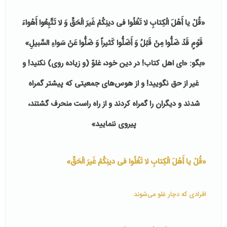
«قُلْ یا أَهْلَ الْكِتابِ لا تَغْلُوا فی‏ دینِكُمْ غَیرَ الْحَقِّ وَ لا تَتَّبِعُوا أَهْواءَ
قَوْمٍ قَدْ ضَلُّوا مِنْ قَبْلُ وَ أَضَلُّوا كَثیراً وَ ضَلُّوا عَنْ سَواءِ السَّبیلِ»
«بگو: «اى اهل كتاب! در دین خود، غلوّ (و زیاده روى) نكنید! و
غیر از حق نگویید! و از هوس‌هاى جمعیتى كه پیشتر گمراه
شدند و دیگران را گمراه كردند و از راه راست منحرف گشتند،
پیروى ننمایید»
«قُلْ یا أَهْلَ الْكِتابِ لا تَغْلُوا فی‏ دینِكُمْ غَیرَ الْحَقِّ»
افرادی که دچار غلو می‌شوند