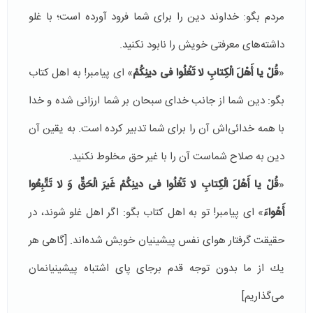
مردم بگو: خداوند دین را برای شما فرود آورده است؛ با غلو
داشته‌های معرفتی خویش را نابود نكنید.
«
قُلْ یا أَهْلَ الْكِتابِ لا تَغْلُوا فی‏ دینِكُمْ
» ای پیامبر! به اهل كتاب
بگو: دین شما از جانب خدای سبحان بر شما ارزانی شده و خدا
با همه خدائی‌اش آن را برای شما تدبیر كرده است. به یقین آن
دین به صلاح شماست آن را با غیر حق مخلوط نكنید.
«
قُلْ یا أَهْلَ الْكِتابِ لا تَغْلُوا فی‏ دینِكُمْ غَیرَ الْحَقِّ وَ لا تَتَّبِعُوا
أَهْواءَ
» ای پیامبر! تو به اهل كتاب بگو: اگر اهل غلو شوند، در
حقیقت گرفتار هوای نفس پیشینیان خویش شده‌اند. [گاهی هر
یك از ما بدون توجه قدم برجای پای اشتباه پیشینیانمان
می‌گذاریم]