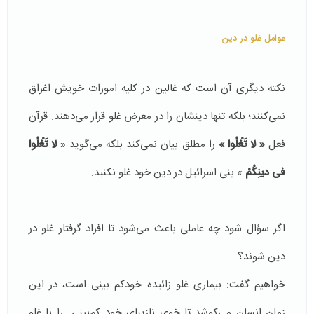
عوامل غلو در دین
نكته دیگری آن است كه غالین در كلیه امورات خویش اغراق
نمی‌كنند؛ بلكه تنها دینشان را در معرض غلو قرار می‌دهند. قرآن
فعل
« لا تَغْلُوا »
را مطلق بیان نمی‌كند بلكه می‌گوید «
لا تَغْلُوا
فی‏ دینِكُمْ
» بنی اسرائیل در دین خود غلو نكنید.
اگر سؤال شود چه عاملی باعث می‌شود تا افراد گرفتار غلو در
دین شوند؟
خواهیم گفت:‌ بیماری غلو زائیده خودكم بینی است، در این
زمان انسان می‌كوشد تا خوی نازیبای خود كم‌بینی را با غلو