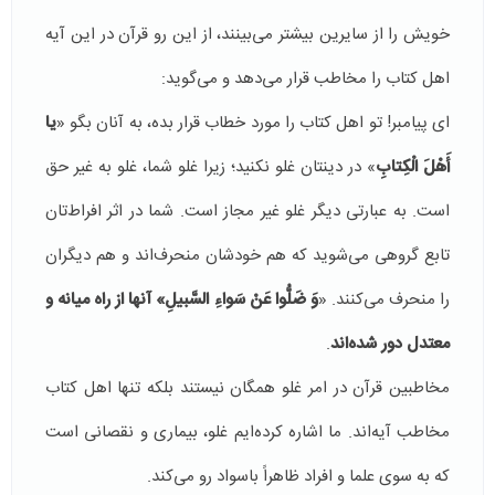
خویش را از سایرین بیشتر می‌بینند، از این رو قرآن در این آیه
اهل كتاب را مخاطب قرار می‌دهد و می‌گوید:
ای پیامبر! تو اهل كتاب را مورد خطاب قرار بده، به آنان بگو «
یا
أَهْلَ الْكِتابِ
» در دینتان غلو نكنید؛ زیرا غلو شما، غلو به غیر حق
است. به عبارتی دیگر غلو غیر مجاز است. شما در اثر افراط‌تان
تابع گروهی می‌شوید كه هم خودشان منحرف‌اند و هم دیگران
را منحرف می‌كنند. «
وَ ضَلُّوا عَنْ سَواءِ السَّبیلِ» آنها از راه میانه و
معتدل دور شده‌اند
.
مخاطبین قرآن در امر غلو همگان نیستند بلكه تنها اهل كتاب
مخاطب آیه‌اند. ما اشاره كرده‌ایم غلو، بیماری و نقصانی است
كه به سوی علما و افراد ظاهراً باسواد رو می‌كند.