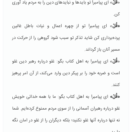
«
قُلْ
» ای پیامبر! تو باید‌ها و نبایدهای دین را به مردم یاد آوری
كن.
«
قُلْ
» ای پیامبر! تو از چهره اعمال و نیات باطل غالین
پرده‌برداری كن شاید تذكر تو سبب شود گروهی را از حركت در
مسیر آنان باز گرداند.
«
قُلْ
» ای پیامبر! به اهل كتاب بگو: غلو درباره رهبر دین غلو
است و ضربه خود را بر پیكر دین وارد می‌كند، از آن امر پرهیز
كنند.
«
قُلْ»
ای پیامبر! به اهل كتاب بگو: ما با همه خدائی خویش
غلو درباره رهبران آسمانی را از سوی مردم ممنوع كرده‌ایم. شما
نه تنها درباره آنها غلو نكنید؛ بلكه دیگران را از غلو در امان نگه