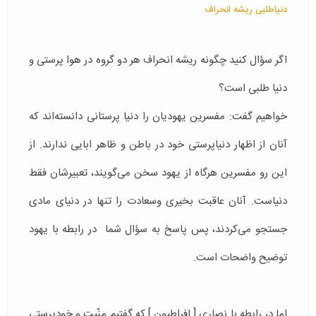
دنیاطلبی ریشه انحراف
اگر سؤال كنید چگونه ریشه انحراف هر دو گروه در هوا پرستی و
دنیا طلبی است؟
خواهیم گفت: مفسرین یهودیان را دنیا پرستانی دانسته‌اند كه
آنان از اظهار دنیاپرستی خود در باطن و ظاهر ابایی ندارند. از
این رو مفسرین هرگاه از یهود سخن می‌گویند، تعبیرشان فقط
دنیا‌ست. آنان عاقبت بخیری وسعادت را تنها در دنیای مادی
جستجو می‌كردند، پس پاسخ به سؤال شما در رابطه با یهود
توضیح واضحات است.
اما در رابطه با نصاری [ افراطیون ] كه گفتیم منّیت و خود‌پرستی