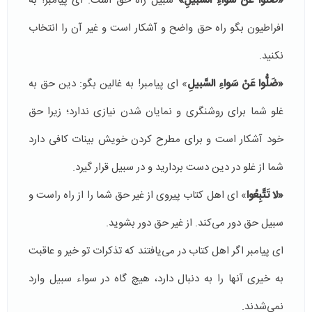
«
ضَلُّوا عَنْ سَواءِ السَّبیلِ»
سبیل راه حق است. ای پیامبر! به
افراطیون بگو راه حق واضح و آشكار است و غیر آن را انتخاب
نكنید.
«
ضَلُّوا عَنْ سَواءِ السَّبیلِ
» ای پیامبر! به غالین بگو:‌ دین حق به
غلو شما برای روشنگری و نمایان شدن نیازی ندارد؛ زیرا حق
خود آشكار است و برای مطرح كردن خویش بینات كافی دارد
شما از غلو در دین دست بردارید و در سبیل قرار گیرد.
«
لا تَتَّبِعُوا
» ای اهل كتاب پیروی از غیر حق شما را از راه راست و
سبیل حق دور می‌كند. از غیر حق دور بشوید.
ای پیامبر اگر اهل كتاب در می‌یافتند كه تذكرات تو خیر و عاقبت
به خیری آنها را به دنبال دارد، هیچ گاه در سواء‌ سبیل وارد
نمی‌شدند.