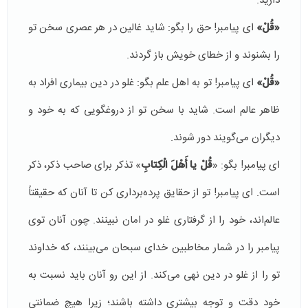
دارید.
«
قُلْ»
ای پیامبر! حق را بگو: شاید غالین در هر عصری سخن تو
را بشنوند و از خطای خویش باز گردند.
«
قُلْ»
ای پیامبر! تو به اهل علم بگو: غلو در دین بیماری افراد به
ظاهر عالم است. شاید با سخن تو از دروغگویی كه به خود و
دیگران می‌گویند دور شوند.
ای پیامبر! بگو: «
قُلْ یا أَهْلَ الْكِتابِ
» تذكر برای صاحب ذكر، ذكر
است. ای پیامبر! تو از حقایق پرده‌برداری كن تا آنان كه حقیقتاً
عالم‌اند، خود را از گرفتاری غلو در امان نبینند. چون آنان تو‌ی
پیامبر را در شمار مخاطبین خدای سبحان می‌‌بینند، كه خداوند
تو را از غلو در دین نهی می‌كند. از این رو آنان باید نسبت به
خود دقت و توجه بیشتری داشته باشند؛ زیرا هیچ ضمانتی