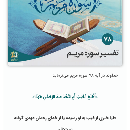
خداوند در آیه ۷۸ سوره مریم می‌فرماید:
«أَطَّلَعَ الْغَيْبَ أَمِ اتَّخَذَ عِندَ الرَّحْمَٰنِ عَهْدًا»
«آیا ﺧﺒﺮی از غیب ﺑﻪ او رسیده ﻳﺎ از خدای رحمان عهدی ﮔﺮﻓﺘﻪ
است؟!»