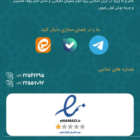
عالم و به ویژه در ایران اسلامی ریزه خوار سفره‌ی معرفتی و مادی امام رئوف هستیم
و جرعه نوش کوثر رضوی.
ما را در فضای مجازی دنبال کنید
شماره های تماس
22542695
021
22557092
021