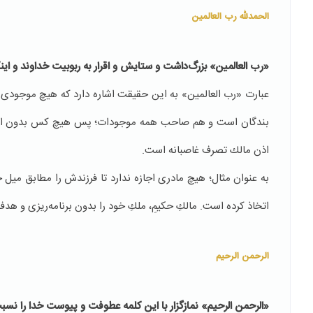
الحمدلله رب العالمین
«رب العالمین» بزرگ‌داشت و ستایش و اقرار به ربوبیت خداوند و این
عبارت «رب العالمین» به این حقیقت اشاره دارد که هیچ موجود
بندگان است و هم صاحب همه‌ موجودات؛ پس هیچ كس بدون اذن خد
اذن مالك تصرف غاصبانه است.
به عنوان مثال؛‌ هیچ مادری اجازه ندارد تا فرزندش را مطابق میل خ
اتخاذ كرده است. مالكِ حكیمِ، ملكِ خود را بدون برنامه‌ریزی و هدف
الرحمن الرحیم
«الرحمن الرحیم» نمازگزار با این کلمه عطوفت و پیوست خدا را نس