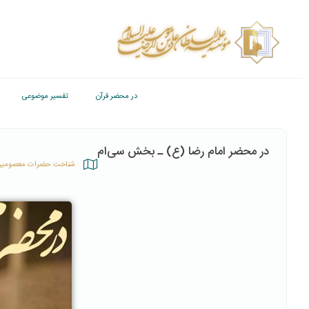
در محضر قرآن
تفسیر موضوعی
در محضر امام رضا (ع) ـ بخش سی‌ام
شناخت حضرات معصومی