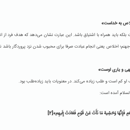
خلاص به خداست»
لکه باید همراه با اشتیاق باشد. این عبارت نشان می‌دهد که هدف فرد از ان
نم؛ اخلاص یعنی انجام عبادت صرفا برای محبوب شدن نزد پروردگار باشد ن
لهی و یاری اوست»
 او کم است و طلب زیاده می‌کند. در معنویات باید زیاده‌طلب بود.
السلام آمده است:
عَمِ فَإِنَّهَا وَحْشِیة
مَا نَأَتْ عَنْ قَوْمٍ فَعَادَتْ إِلَیهِم‏
»
[2]