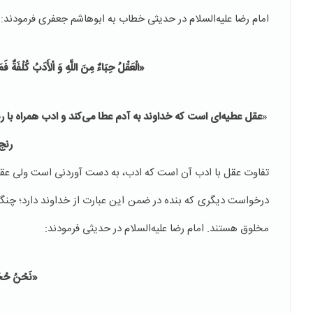
امام رضا علیه‌السلام در حدیثی خطاب به ابوهاشم جعفری فرمودند:
«
الْعَقْلُ حِبَاءٌ مِنَ اللَّهِ وَ الْأَدَبُ‏ كُلْفَةٌ فَ
«
عقل عطیه‌ای است كه خداوند به آدم عطا می‌كند و ادب همراه ب
رنج
تفاوت عقل با ادب آن است که ادب، به دست آوردنی است ولی ع
درخواست دیگری که بنده در ضمن این عبارت از خداوند دارد؛ چن
مخلوق هستند. امام رضا علیه‌السلام در حدیثی فرمودند:
«
نَحْنُ حُجَج