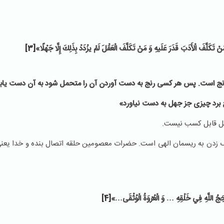
مَنْ تَكَلَّفَ الْأَدَبَ قَدَرَ عَلَیهِ وَ مَنْ تَكَلَّفَ الْعَقْلَ لَمْ یزْدَدْ بِذَلِكَ إِلَّا جَهْلًا
»
[3]
ا رنج است. پس هر کسی رنج به دست آوردن آن را متحمل شود به آن دست یابد
 برد چیزی جز جهل به دست نیاورد»
قل قابل کسب نیست.
گ زدن به ریسمان الهی است. حضرات معصومین حلقه اتصال بنده و خدا یعنی
ُ اللَّهِ فِي خَلْقِهِ …‏ وَ الْعُرْوَةُ الْوُثْقَى‏…
»
[4]