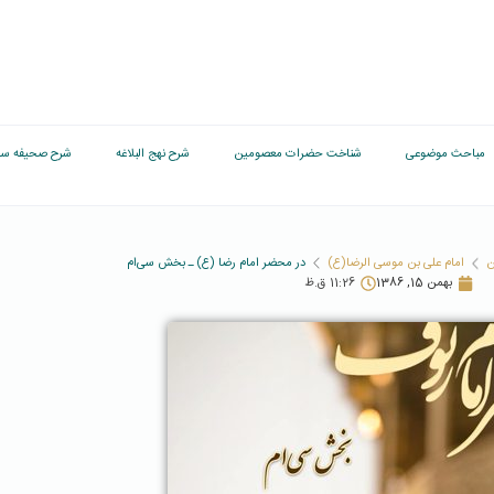
مباحث موضوعی
شناخت حضرات معصومین
شرح نهج البلاغه
شرح صحیفه سج
ن
امام علی بن موسی الرضا(ع)
در محضر امام رضا (ع) ـ بخش سی‌ام
بهمن 15, 1386
11:26 ق.ظ