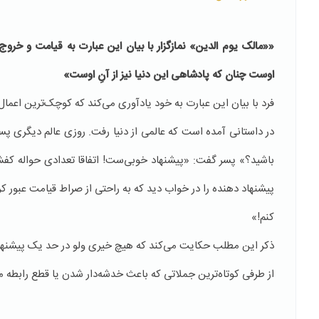
««مالک یوم الدین» نمازگزار با بیان این عبارت به قیامت و خروج 
اوست چنان كه پادشاهى این دنیا نیز از آنِ اوست
»
فرد با بیان این عبارت به خود یادآوری می‌کند که کوچک‌ترین اعمال
در داستانی آمده است كه عالمی از دنیا رفت. روزی عالم دیگری پسر 
باشید؟» پسر گفت: «پیشنهاد خوبی‌ست! اتفاقا تعدادی حواله‌ كفش د
پیشنهاد دهنده را در خواب دید كه به راحتی از صراط قیامت عبور كر
کنم!»
ذكر این مطلب حكایت می‌كند كه هیچ خیری ولو در حد یک پیشنها
از طرفی کوتاه‌ترین جملاتی که باعث خدشه‌دار شدن یا قطع رابطه میا