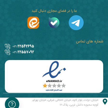
ما را در فضای مجازی دنبال کنید
شماره های تماس
22542695
021
22557092
021
خیابان دولت، بلوار کاوه، خیابان اخلاقی شرقی، خیابان بهرام،
کوچه محبوبه دانش غربی، پلاک ۱۲