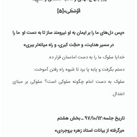
الْوُسْطَى‏»
[5]
«پس دل‌های ما را بر ایمان به او نیرومند ساز تا به دست او ما را
در مسير هدايت، و حجّت کبری، و راه ميانه‌تر ببری»
خدایا سلوک ما را به دست اماممان قرار ده.
دستم بگرفت و پابه پا برد تا شیوه راه رفتن آموخت.
سلوک به دست امام چگونه سلوکی است؟ سلوکی بر مبنای
اعتدال.
تاریخ جلسه:97/10/12 ـ بخش هشتم
«برگرفته از بیانات استاد زهره بروجردی»