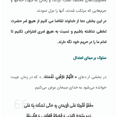
مسئولیت‌های مختلف نصب کردند، و زمانی به جهت خلافها و
جرم‌هایی که مرتکب شدند، آنها را عزل نمودند.
در این بخش دعا از خداوند تقاضا می کنیم از هیچ امر حضرت
تخطی نداشته باشیم و نسبت به هیچ امری اعتراض نکنیم تا
امام ما را در حریم خود نگه دارند.
سلوک بر مبنای اعتدال
در بخشی از دعای
« اللَّهُمَّ عَرِّفْنِي نَفْسَكَ
…» که در زمان غیبت
خوانده می‌شود به خدای سبحان عرض می‌کنیم:
«فَقَوِّ قُلُوبَنَا عَلَى الْإِيمَانِ بِهِ حَتَّى تَسْلُكَ بِنَا عَلَى
يَدِهِ مِنْهَاجَ الْهُدَى وَ الْحُجَّةَ الْعُظْمَى وَ الطَّرِيقَةَ