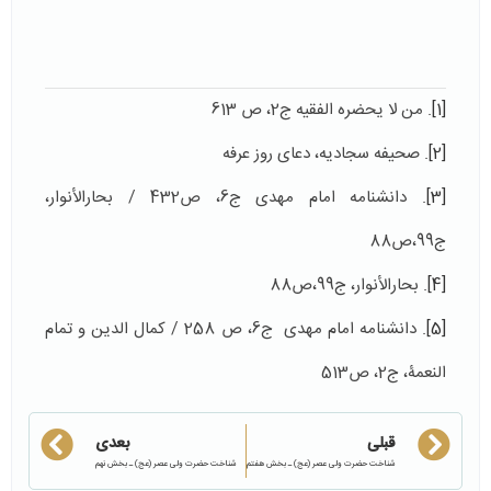
[1]
. من لا یحضره الفقیه ج2، ص 613
[2]
. صحیفه سجادیه، دعای روز عرفه
[3]
. دانشنامه امام مهدی ج6، ص432 / بحارالأنوار،
ج99،ص88
[4]
. بحارالأنوار، ج99،ص88
[5]
. دانشنامه امام مهدی ج6، ص 258 / کمال الدین و تمام
النعمۀ، ج2، ص513
قبلی
بعدی
شناخت حضرت ولی عصر (عج) ـ بخش هفتم
شناخت حضرت ولی عصر (عج) ـ بخش نهم