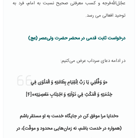
عجّل‌الله‌فرجه و کسب معرفتی صحیح نسبت به امام، فرد به
توحید افعالی می رسد.
درخواست ثابت قدمی در محضر حضرت ولی‌عصر (عج)
در ادامه دعای سرداب عرض می‌کنیم:
«وَ وَفِّقْنِي يَا رَبِّ لِلْقِيَامِ بِطَاعَتِهِ وَ الْمَثْوَى فِي
خِدْمَتِهِ وَ الْمَكْثِ فِي دَوْلَتِهِ وَ اجْتِنَابِ مَعْصِيَتِه‏»
[4]
«خدایا مرا موفق کن در جایگاه خدمت به او مستقر باشم
(همواره در خدمت باشم، نه زمان‌هایی محدود و موقّت)، در