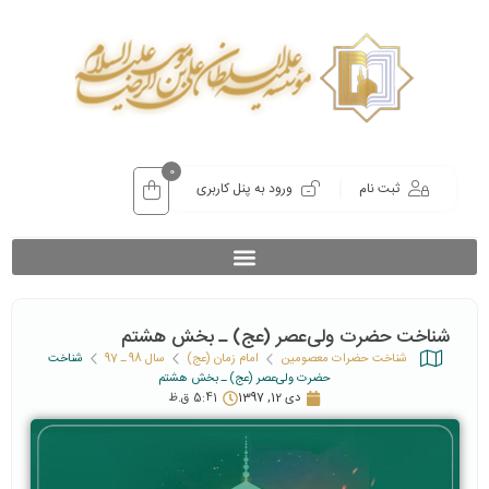
0
ثبت نام
ورود به پنل کاربری
شناخت حضرت ولی‌عصر (عج) ـ بخش هشتم
شناخت حضرات معصومین
امام زمان (عج)
سال 98 ـ 97
شناخت
حضرت ولی‌عصر (عج) ـ بخش هشتم
دی 12, 1397
5:41 ق.ظ