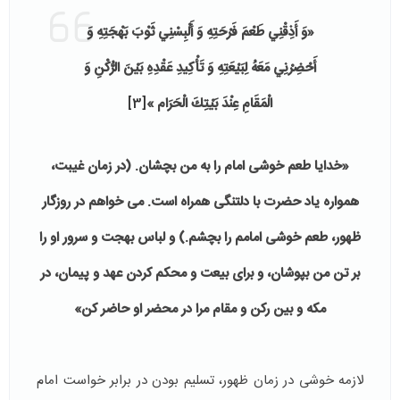
«وَ أَذِقْنِي‏ طَعْمَ‏ فَرْحَتِهِ‏ وَ أَلْبِسْنِي ثَوْبَ بَهْجَتِهِ وَ
أَحْضِرْنِي مَعَهُ لِبَيْعَتِهِ وَ تَأْكِيدِ عَقْدِهِ بَيْنَ الرُّكْنِ وَ
الْمَقَامِ عِنْدَ بَيْتِكَ الْحَرَام ‏»
[3]
«خدایا طعم خوشی امام را به من بچشان. (در زمان غیبت،
همواره یاد حضرت با دلتنگی همراه است. می خواهم در روزگار
ظهور، طعم خوشی امامم را بچشم.) و لباس بهجت و سرور او را
بر تن من بپوشان، و برای بیعت و محکم کردن عهد و پیمان، در
مکه و بین رکن و مقام مرا در محضر او حاضر کن»
لازمه خوشی در زمان ظهور، تسلیم بودن در برابر خواست امام