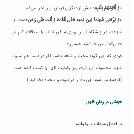
«
وَ أَقْوَمَهُمْ بِأَمْرِهِ
» بیش از دیگران فرمان او را اجرا می‌کند
«وَ ارزُقنی شَهادَةَ بَینَ یَدَیه حَتَّى أَلْقَاكَ وَ أَنْتَ عَنِّي رَاض‏»؛
«خدایا
شهادت در پیشگاه او را روزی‌ام کن تا تو را ملاقات کنم در
حالی‌که از من خوشنود هستی.»
فردی که این گونه محبّ و شیعه باشد، اگر در بستر هم بمیرد،
شهید محسوب می شود، زیرا رضایت الهی را کسب کرده است.
(توصیه می شود این دعا را در قنوت و سجده بخوانید.)
خوشی در زمان ظهور
در اعمال سرداب می‌خوانیم: