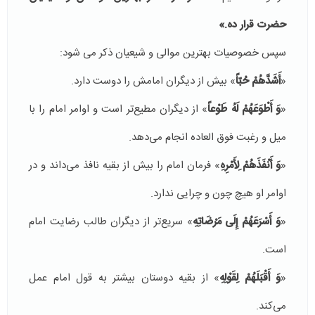
حضرت قرار ده.»
سپس خصوصیات بهترین موالی و شیعیان ذکر می شود:
«
أَشَدَّهُمْ حُبّاً
» بیش از دیگران امامش را دوست دارد.
«
وَ أَطْوَعَهُمْ لَهُ طَوْعاً
» از دیگران مطیع‌تر است و اوامر امام را با
میل و رغبت فوق العاده انجام می‌دهد.
«
وَ أَنْفَذَهُمْ لِأَمْرِهِ
» فرمان امام را بیش از بقیه نافذ می‌داند و در
اوامر او هیچ چون و چرایی ندارد.
«
وَ أَسْرَعَهُمْ إِلَى مَرْضَاتِهِ
» سریع‌تر از دیگران طالب رضایت امام
است.
«
وَ أَقْبَلَهُمْ لِقَوْلِهِ
» از بقیه دوستان بیشتر به قول امام عمل
می‌کند.