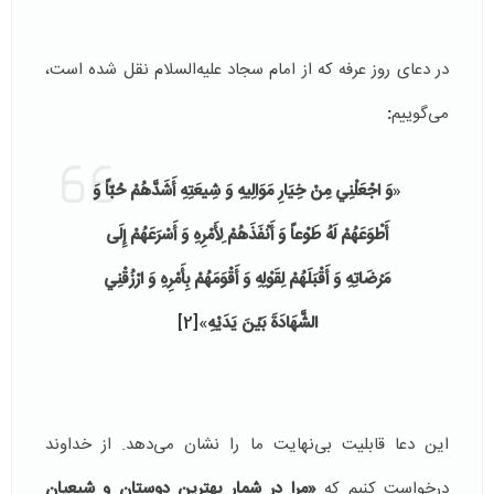
در دعای روز عرفه که از امام سجاد علیه‌السلام نقل شده است،
می‌گوییم
:
«
وَ اجْعَلْنِي مِنْ خِيَارِ مَوَالِيهِ وَ شِيعَتِهِ أَشَدَّهُمْ حُبّاً وَ
أَطْوَعَهُمْ لَهُ طَوْعاً وَ أَنْفَذَهُمْ لِأَمْرِهِ وَ أَسْرَعَهُمْ إِلَى
مَرْضَاتِهِ وَ أَقْبَلَهُمْ لِقَوْلِهِ وَ أَقْوَمَهُمْ بِأَمْرِهِ وَ ارْزُقْنِي
الشَّهَادَةَ بَيْنَ يَدَيْهِ
»
[2]
این دعا قابلیت بی‌نهایت ما را نشان می‌دهد. از خداوند
درخواست کنیم که
«مرا در شمار بهترین دوستان و شیعیان