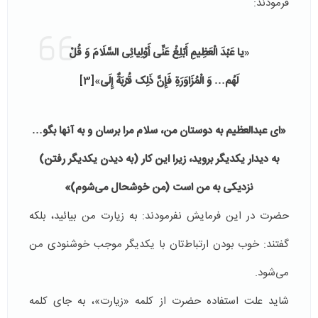
فرمودند:
«
یا عَبْدَ الْعَظِیمِ أَبْلِغْ عَنِّی أَوْلِیائِی السَّلَامَ وَ قُلْ
لَهُم‏… وَ الْمُزَاوَرَةِ فَإِنَّ ذَلِک قُرْبَةٌ إِلَی
‏»
[3]
«ای عبدالعظیم به دوستان من، سلام مرا برسان و به آنها بگو…
به دیدار یکدیگر بروید، زیرا این کار (به دیدن یکدیگر رفتن)
نزدیکی به من است (من خوشحال می‌شوم)»
حضرت در این فرمایش‌ نفرمودند: به زیارت من بیائید، بلکه
گفتند: خوب بودن ارتباط‌تان با یکدیگر موجب خوشنودی من
می‌شود.
شاید علت استفاده حضرت از کلمه «زیارت»، به جای کلمه