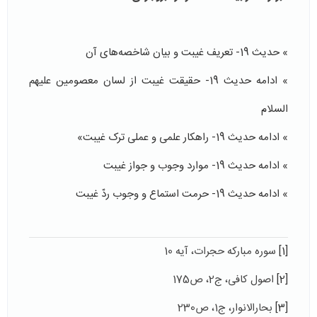
» حدیث 19- تعریف غیبت و بیان شاخصه‌های آن
» ادامه حدیث 19- حقیقت غیبت از لسان معصومین علیهم
السلام
» ادامه حدیث 19- راهکار علمی و عملی ترک غیبت»
» ادامه حدیث 19- موارد وجوب و جواز غیبت
» ادامه حدیث 19- حرمت استماع و وجوب ردّ غیبت
[1]
سوره مبارکه حجرات، آیه 10
[2]
اصول کافی، ج2، ص175
[3]
بحارالانوار، ج1، ص230