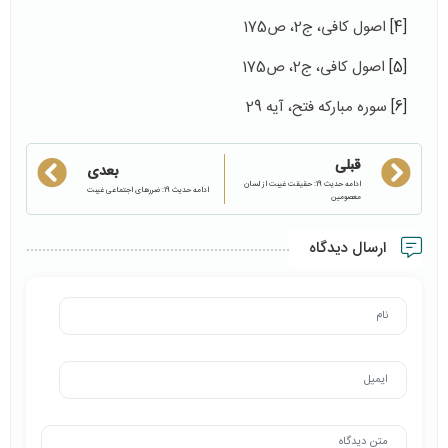
[4]
اصول کافی، ج2، ص175
[5]
اصول کافی، ج2، ص175
[6]
سوره مبارکه فتح، آیه 29
قبلی
بعدی
ادامه حدیث 19: حقیقت غیبت از لسان
ادامه حدیث 19: ضررهای اجتماعی غیبت
معصومین
ارسال دیدگاه