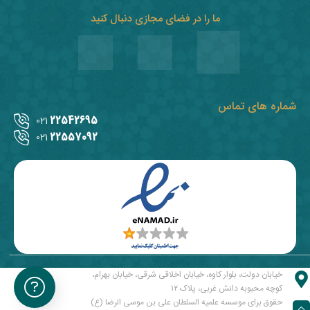
ما را در فضای مجازی دنبال کنید
شماره های تماس
22542695
021
22557092
021
خیابان دولت، بلوار کاوه، خیابان اخلاقی شرقی، خیابان بهرام،
کوچه محبوبه دانش غربی، پلاک ۱۲
حقوق برای موسسه علمیه السلطان علی بن موسی الرضا (ع)