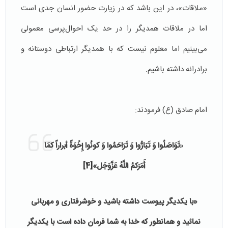
«ملاقات»، در این باشد که در زیارت حضور انسان جدی است
اما در ملاقات همدیگر را در حد یک احوال‌پرسی معمولی
می‌بینیم اما معلوم نیست که با همدیگر ارتباطی دوستانه و
برادرانه داشته باشیم.
امام صادق (ع) فرمودند:
«
تَوَاصَلُوا وَ تَبَارُّوا وَ تَرَاحَمُوا وَ کونُوا إِخْوَةً أبراراً کمَا
أَمَرَکمُ اللَّهُ عَزَّوَجَل»
[4]
«با یکدیگر پیوست داشته باشید و خوشرفتاری و مهربانی
نمائید و همانطور که خدا به شما فرمان داده است با یکدیگر