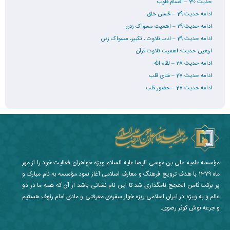
حدیث 30 – اقسام قلوب
ادامه حدیث 29 – حُسن خلق
ادامه حدیث 29 – اهمیت مسواک زدن
ادامه حدیث 29 – ادب تلاوت ، تکبیر، مسواک زدن
اربعین حدیث- اهمیت تلاوت قرآن
ادامه حدیث 28 – لقاء الله
ادامه حدیث 27 – غنای قلب
ادامه حدیث 27 – حضور قلب
مؤسسه علمیه علی بن موسی الرضا علیه السلام ویژه خواهران فعالیت خود را از مهر
ماه ۱۳۷۹ با هدف ترویج فرهنگ و معارف اسلامی آغاز نمود.مؤسسه به نام مبارک و
پر برکت ثامن الحجج نامگذاری شد تا این نام نشانی باشد از آن که همه ما در دو
عالم و به ویژه در ایران اسلامی ریزه خوار سفره‌ی معرفتی و مادی امام رئوف هستیم
و جرعه نوش کوثر رضوی.