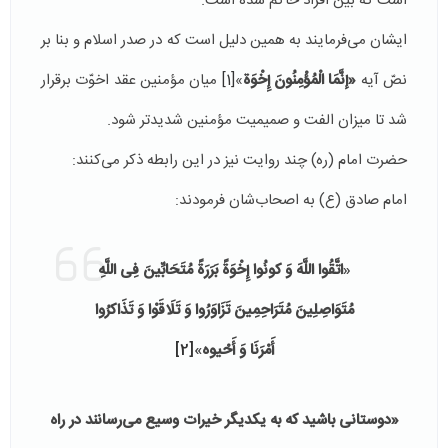
است که بین افراد حاکم شده است.
ایشان می‌فرمایند به همین دلیل است که در صدر اسلام و بنا بر
نصّ آیه
«إنَّمَا الْمُؤْمِنُونَ إِخْوَة
»
[1]
میان مؤمنین عقد اخوّت برقرار
شد تا میزان الفت و صمیمیت مؤمنین شدید‌تر شود.
حضرت امام (ره) چند روایت نیز در این رابطه ذکر می‌کنند:
امام صادق (ع) به اصحاب‌شان فرمودند:
«
اتَّقُوا اللَّهَ وَ کونُوا إِخْوَةً بَرَرَةً مُتَحَابِّینَ فِی اللَّهِ
مُتَوَاصِلِینَ مُتَرَاحِمِینَ تَزَاوَرُوا وَ تَلَاقَوْا وَ تَذَاکرُوا
أَمْرَنَا وَ أَحْیوه
‏»
[2]
«دوستانی باشید که به یکدیگر خیرات وسیع می‌رسانند در راه