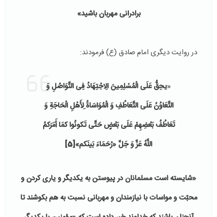
برادرانی مهربان باشید»
در روایت دیگری امام صادق (ع) فرمودند:
«
یحِقُّ عَلَى الْمُسْلِمِینَ الِاجْتِهَادُ فِی التَّوَاصُلِ وَ
التَّعَاوُنُ عَلَى التَّعَاطُفِ وَ الْمُوَاسَاةُ لِأَهْلِ الْحَاجَةِ وَ
تَعَاطُفُ بَعْضِهِمْ عَلَى بَعْضٍ حَتَّى تَکونُوا کمَا أَمَرَکمُ
اللَّهُ عَزَّ وَ جَلَّ «رُحَمَاءَ بَینَکم»
[5]
«شایسته است مسلمانان در پیوستن به یکدیگر و یاری کردن و
محبّت و مواسات با نیازمندان و مهربانی نسبت به هم بکوشند تا