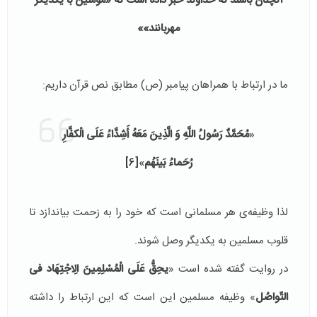
آنچنان باشند که خداوند خبر داده است که «مؤمنین با یکدیگر
مهربانند»»
ما در ارتباط با همراهان پیامبر (ص) مطابق نص قرآن داریم:
«
مُحَمَّدٌ رَسُولُ اللَّهِ وَ الَّذِینَ مَعَهُ أَشِدَّاءُ عَلَى الْکفَّارِ
رُحَماءُ بَینَهُم
‏»
[6]
لذا وظیفه‌ی هر مسلمانی است که خود را به زحمت بیاندازد تا
قلوب مسلمین به یکدیگر وصل شوند.
در روایت گفته شده است «
یحِقُّ عَلَى الْمُسْلِمِینَ الِاجْتِهَاد فی
التّواصُل
» وظیفه‌ مسلمین این است که این ارتباط را داشته