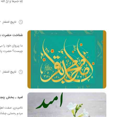
لِلَّهِ جَميعاً وَ أَنّ
تاریخ انتشار
22 
شناخت حضرت باق
ما پیروان خود را م
چیست؟ حضرت پاسخ دا
تاریخ انتشار
24
امید ـ بخش پنجا
ناامیدی، صفت اهل غفلت است
مردم رحمتى چشانيم،