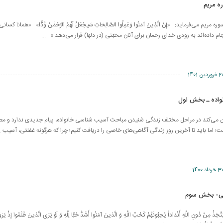
اوند در آیه ۹۶ سوره مریم می‌فرماید: «إِنَّ الَّذِینَ آمَنُوا وَعَمِلُوا الصَّالِحَاتِ سَیجْعَلُ لَهُمُ الرَّحْمَٰنُ وُدًّا» «همانا
م داده‌اند به زودى خداى رحمان براى آنان محبّتى (در دلها) قرار مى‌دهد.» ...
فروردین 1401
واده ـ بخش اول
 می‌کند در مراحل مختلف زندگی شنیدن مباحث آسیب شناسی خانواده، پیام جدیدی ندارد و مط
؛ اما باید تا آخرین روز زندگی آگاهی‌های خاصی را دریافت کنیم؛ چرا که هرگونه غفلتی، آسیب ..
خرداد 1400
نی- بخش سوم
ذُ مِنْ دُونِ اللَّهِ أَنْداداً يُحِبُّونَهُمْ كَحُبِّ اللَّهِ وَ الَّذينَ آمَنُوا أَشَدُّ حُبًّا لِلَّهِ وَ لَوْ يَرَى الَّذينَ ظَلَمُوا إِذْ يَرَوْن