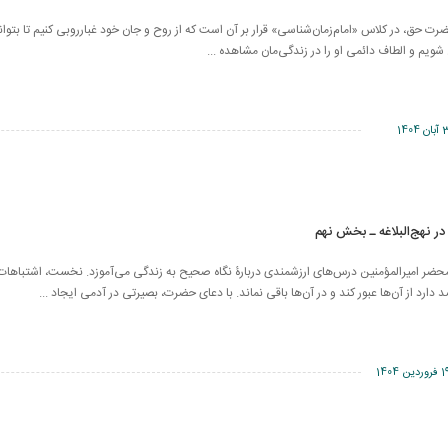
حق، در کلاس «امام‌زمان‌شناسی» قرار بر آن است که از روح و جان خود غبارروبی کنیم تا بتوان
 شویم و الطاف دائمی او را در زندگی‌مان مشاهده ...
بان 1404
ر نهج‌البلاغه ـ بخش نهم
ضر امیرالمؤمنین درس‌های ارزشمندی دربارۀ نگاه صحیح به زندگی می‌آموزد. نخست، اشتباهات
ارد از آن‌ها عبور کند و در آن‌ها باقی نماند. با دعای حضرت، بصیرتی در آدمی ایجاد ...
روردین 1404