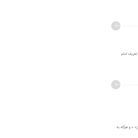
تعريف امام
طُونَ» « و هرگاه به