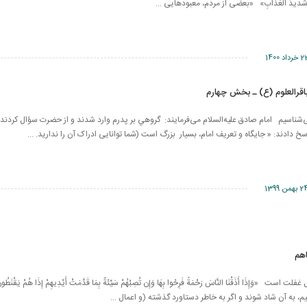
َ اللَّهَ شَديدُ الْعَذابِ» «بعضی از مردم، معبودهایی ...
خرداد 1400
رالعلوم (ع) ـ بخش چهارم
ی‌شناسیم امام صادق علیه‌السلام می‌فرمايند: گروهي بر پدرم وارد شدند و از حضرت سؤال كردند 
دند: « جايگاه و تعريف امام، بسیار بزرگ‌ است (شما توانایی ادراک آن را ندارید. ...
 بهمن 1399
هم
 «وَإِذَا أَذَقْنَا النَّاسَ رَحْمَةً فَرِحُوا بِهَا وَإِن تُصِبْهُمْ سَيِّئَةٌ بِمَا قَدَّمَتْ أَيْدِيهِمْ إِذَا هُمْ يَقْنَ
 به آن شاد شوند و اگر به خاطر دستاورد گذشته (و اعمال ...