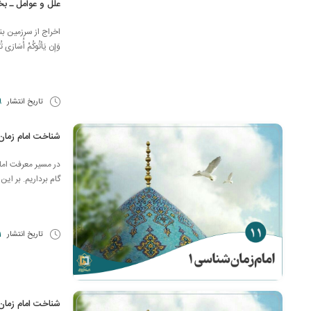
علل و عوامل ـ ب
اخراج از سرزمین بندگی؛ عا
وَإِن يَأتُوكُمْ أُسَارَى تُ
تاریخ انتشار
9 اسف
شناخت امام زمان
در مسیر معرفت اما
گام برداریم. بر ای
تاریخ انتشار
11 ب
شناخت امام زمان