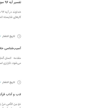
تفسیر آیه 96 سوره مریم
خد
كارهاى شایسته انجا
تاریخ انتشار
20 
آسیب‌شناسی خان
مقدمه انسان گمان
می‌شود، تکراری است
تاریخ انتشار
30 
ادب و آداب قرآ
«وَ مِنَ النَّاسِ مَنْ يَتَّخِ