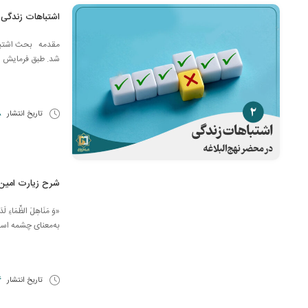
اشتباهات زندگی (
مقدمه بحث اشتباهات
شد. طبق فرمایش امام ح
تاریخ انتشار
28 
شرح زیارت امین 
«وَ مَنَاهِلَ الظِّ
به‌معنای چشمه است؛
تاریخ انتشار
6 دی