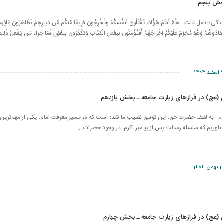
خش پنجم
مل ذلت «ثُمَّ أَنتُمْ هَؤُلاء تَقْتُلُونَ أَنفُسَكُمْ وَتُخْرِجُونَ فَرِيقًا مِّنكُم مِّن دِيَارِهِمْ تَظَاهَرُونَ عَلَيْهِم بِا
فَادُوهُمْ وَهُوَ مُحَرَّمٌ عَلَيْكُمْ إِخْرَاجُهُمْ أَفَتُؤْمِنُونَ بِبَعْضِ الْكِتَابِ وَتَكْفُرُونَ بِبَعْضٍ فَمَا جَزَاء مَن يَفْعَلُ ذَلِك
ند 1404
 (عج) در فرازهای زیارت جامعه ـ بخش یازدهم
م به لطف حضرت حق، این توفیق نصیب ما شده است که در مسیر معرفت امام؛ یکی از مهم‌ترین 
ن باوریم که سلسلۀ رسالت پس از پیامبر اکرم، در وجود حضرات ...
همن 1404
 (عج) در فرازهای زیارت جامعه ـ بخش چهارم