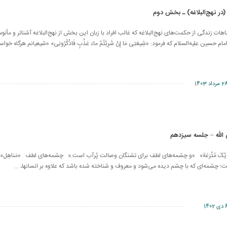
در نهج‌البلاغه) ـ بخش دوم
 زندگی از حکمت‌های نهج‌البلاغه که غالب افراد با زبان این بخش از نهج‌البلاغه آشناتر و مأنوس
سین علیه‌السلام که فرمود: «شِیعَتِی مَا إِنْ شَرِبْتُمْ ماءَ عَذْبٍ فَاذْکُرُونِی» «شیعیانم هرگاه خواست
مرداد 1403
الله – جلسه سیزدهم
مَاءِ لَدَيْکَ مُتْرَعَة» «و چشمه‌های لطف برای تشنگان وصالت پُرآب است.» چشمه‌های لطف «مَناهِل» 
 چشمه‌ای که با چشم دیده می‌شود و معروف و شناخته شده باشد که علاوه‌ بر انسانها، ...
 1402