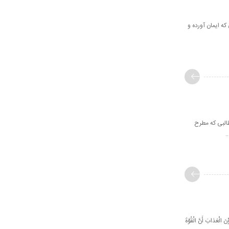
 كسانى كه ایمان آورده و
البی که مطرح
.
َ الْعَذابَ أَنَّ الْقُوَّةَ