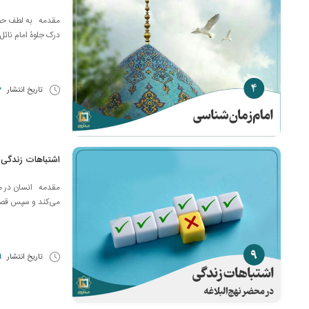
مقدمه به لطف حضرت 
درک جلوۀ امام نائل
تاریخ انتشار
3 آ
اشتباهات زندگی د
مقدمه انسان در مح
می‌کند و سپس قصد د
تاریخ انتشار
19 ف