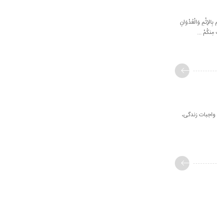
لإِثْمِ وَالْعُدْوَانِ
َ مِنكُمْ ...
واجبات زندگی،