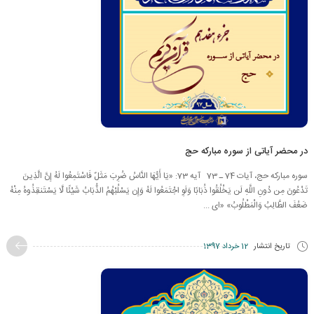
در محضر آیاتی از سوره مبارکه حج
سوره مبارکه حج، آیات 74 ـ 73 آیه 73: «يَا أَيُّهَا النَّاسُ ضُرِبَ مَثَلٌ فَاسْتَمِعُوا لَهُ إِنَّ الَّذِينَ
تَدْعُونَ مِن دُونِ اللَّهِ لَن يَخْلُقُوا ذُبَابًا وَلَوِ اجْتَمَعُوا لَهُ وَإِن يَسْلُبْهُمُ الذُّبَابُ شَيْئًا لَّا يَسْتَنقِذُوهُ مِنْهُ
ضَعُفَ الطَّالِبُ وَالْمَطْلُوبُ» «اى ...
تاریخ انتشار
12 خرداد 1397