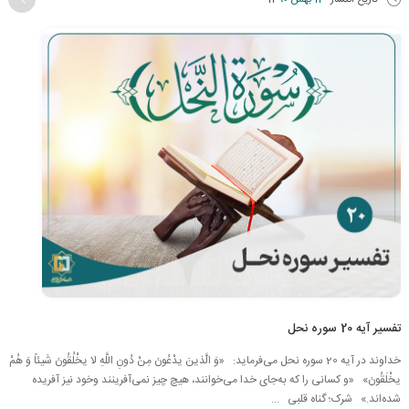
تاریخ انتشار
12 بهمن 1390
تفسیر آیه 20 سوره نحل
خداوند در آیه 20 سوره نحل می‌فرماید: «وَ الَّذینَ یدْعُونَ مِنْ دُونِ اللَّهِ لا یخْلُقُونَ شَیئاً وَ هُمْ
یخْلَقُونَ» «و کسانى را که به‌جاى خدا مى‌خوانند، هیچ چیز نمى‌آفرینند وخود نیز آفریده
شده‌اند.» شرک؛ گناه قلبی ...