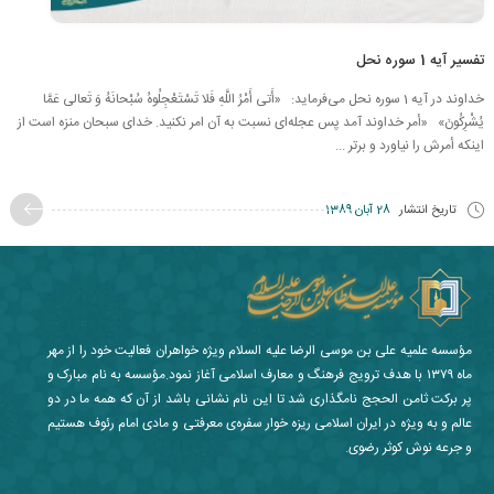
تفسیر آیه 1 سوره نحل
خداوند در آیه 1 سوره نحل می‌فرماید: «أَتى‏ أَمْرُ اللَّهِ فَلا تَسْتَعْجِلُوهُ سُبْحانَهُ وَ تَعالى‏ عَمَّا
يُشْرِكُونَ» «أمر خداوند آمد پس عجله‌ای نسبت به آن امر نکنید. خدای سبحان منزه است از
اینکه أمرش را نیاورد و برتر ...
تاریخ انتشار
28 آبان 1389
مؤسسه علمیه علی بن موسی الرضا علیه السلام ویژه خواهران فعالیت خود را از مهر
ماه ۱۳۷۹ با هدف ترویج فرهنگ و معارف اسلامی آغاز نمود.مؤسسه به نام مبارک و
پر برکت ثامن الحجج نامگذاری شد تا این نام نشانی باشد از آن که همه ما در دو
عالم و به ویژه در ایران اسلامی ریزه خوار سفره‌ی معرفتی و مادی امام رئوف هستیم
و جرعه نوش کوثر رضوی.