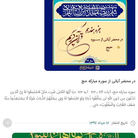
در محضر آیاتی از سوره مبارکه حج
سوره مبارکه حج، آیات 74 ـ 73 آیه 73: «يَا أَيُّهَا النَّاسُ ضُرِبَ مَثَلٌ فَاسْتَمِعُوا لَهُ إِنَّ الَّذِينَ
تَدْعُونَ مِن دُونِ اللَّهِ لَن يَخْلُقُوا ذُبَابًا وَلَوِ اجْتَمَعُوا لَهُ وَإِن يَسْلُبْهُمُ الذُّبَابُ شَيْئًا لَّا يَسْتَنقِذُوهُ مِنْهُ
ضَعُفَ الطَّالِبُ وَالْمَطْلُوبُ» «اى ...
تاریخ انتشار
12 خرداد 1397