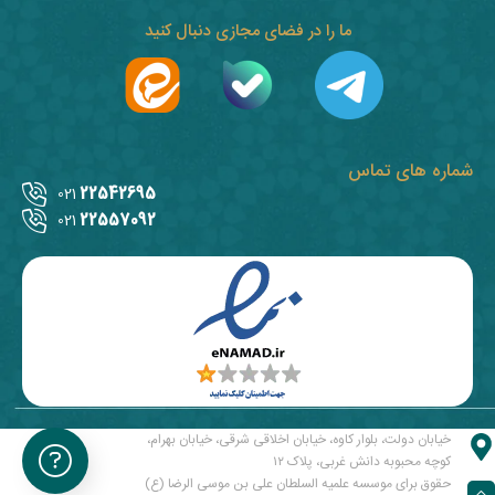
ما را در فضای مجازی دنبال کنید
شماره های تماس
22542695
021
22557092
021
خیابان دولت، بلوار کاوه، خیابان اخلاقی شرقی، خیابان بهرام،
کوچه محبوبه دانش غربی، پلاک ۱۲
حقوق برای موسسه علمیه السلطان علی بن موسی الرضا (ع)