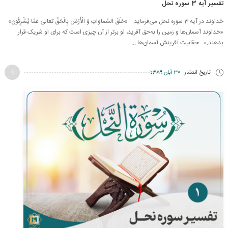
تفسیر آیه 3 سوره نحل
خداوند در آیه 3 سوره نحل می‌فرماید: «خَلَقَ السَّماواتِ وَ الْأَرْضَ بِالْحَقِّ تَعالى‏ عَمَّا يُشْرِكُونَ»
«خداوند آسمان‌ها و زمین را به‌حق آفرید، او برتر از آن چیزی است که برای او شریک قرار
بدهند.» حقانیت آفرینش آسمان‌ها ...
تاریخ انتشار
30 آبان 1389