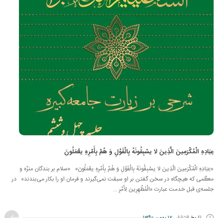
عِبَادِهِ الْمُكْرَمِینَ الَّذِینَ لا یسْبِقُونَهُ بِالْقَوْلِ وَ هُمْ بِأَمْرِهِ یعْمَلُونَ
«عِبَادِهِ الْمُكْرَمِینَ الَّذِینَ لا یسْبِقُونَهُ بِالْقَوْلِ وَ هُمْ بِأَمْرِهِ یعْمَلُونَ» «سلام بر بندگان منزّه و
معظّمی كه هیچگاه در سخن گفتن بر او سبقت نمی‌گیرند و فرمان او را بكار مى‏‌بندند» در
جلسه‌ی قبل خدمت عبارت «الْمُظْهِرِینَ لِأَمْرِ ...