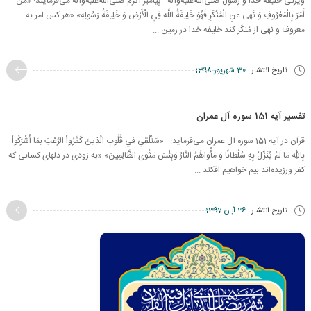
ویژگی خلیفه خدا و رسول صلی‌الله‌علیه‌وآله پیامبر اکرم صلی‌الله‌علیه‌وآله می‌فرمایند: «مَنْ
أَمَرَ بِالْمَعْرُوفِ وَ نَهَى عَنِ الْمُنْكَرِ فَهُوَ خَلِيفَةُ اللَّهِ فِي الْأَرْضِ وَ خَلِيفَةُ رَسُولِهِ» «هر کس امر به
معروف و نهی از مُنکَر کند خلیفه خدا در زمین ...
تاریخ انتشار
30 شهریور 1398
تفسیر آیه 151 سوره آل عمران
قرآن در آیه 151 سوره آل عمران می‌فرماید: «سَنُلْقِي فِي قُلُوبِ الَّذِينَ كَفَرُواْ الرُّعْبَ بِمَا أَشْرَكُواْ
بِاللّهِ مَا لَمْ يُنَزِّلْ بِهِ سُلْطَانًا وَ مَأْوَاهُمُ النَّارُ وَبِئْسَ مَثْوَى الظَّالِمِينَ» «به زودى در دلهاى كسانى كه
كفر ورزيده‌‏اند بيم خواهيم افكند ...
تاریخ انتشار
26 آبان 1397