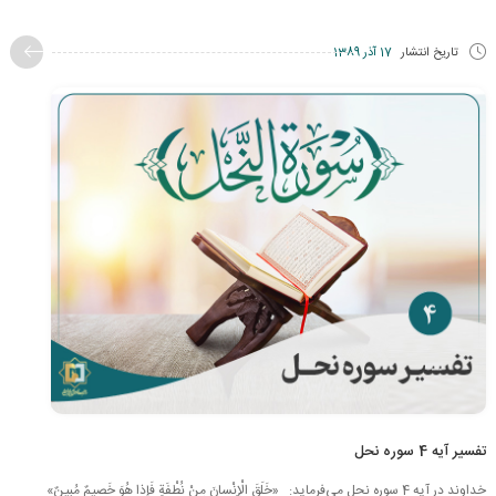
تاریخ انتشار
17 آذر 1389
تفسیر آیه 4 سوره نحل
خداوند در آیه 4 سوره نحل می‌فرماید: «خَلَقَ الْإِنْسانَ مِنْ نُطْفَةٍ فَإِذا هُوَ خَصیمٌ مُبینٌ»