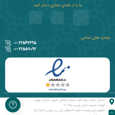
ما را در فضای مجازی دنبال کنید
شماره های تماس
22542695
021
22557092
021
خیابان دولت، بلوار کاوه، خیابان اخلاقی شرقی، خیابان بهرام،
کوچه محبوبه دانش غربی، پلاک ۱۲
حقوق برای موسسه علمیه السلطان علی بن موسی الرضا (ع)