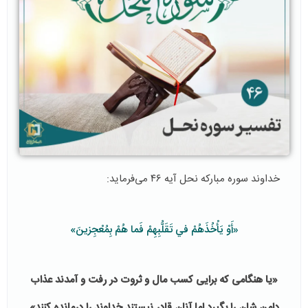
خداوند سوره مباركه نحل آيه ٤٦ می‌فرماید:
«أَوْ يَأْخُذَهُمْ في‏ تَقَلُّبِهِمْ فَما هُمْ بِمُعْجِزينَ»
«يا هنگامی كه برايی كسب مال و ثروت در رفت و آمدند عذاب
دامن شان را بگيرد اما آنان قادر نيستند خداوند را درمانده كنند»