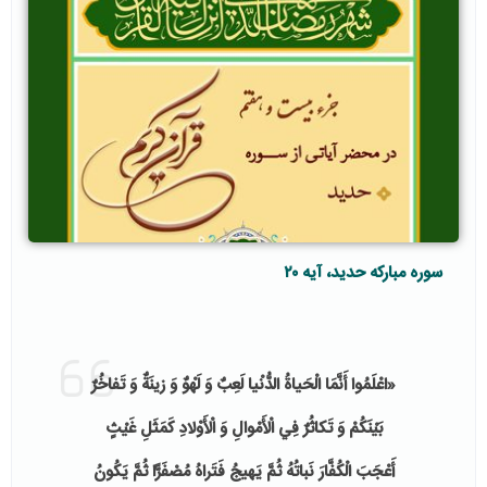
سوره
مبارکه
حدید،
آیه
۲۰
«اعْلَمُوا
أَنَّمَا
الْحَياةُ
الدُّنْيا
لَعِبٌ
وَ
لَهْوٌ
وَ
زينَةٌ
وَ
تَفاخُرٌ
بَيْنَكُمْ
وَ
تَكاثُرٌ
فِي
الْأَمْوالِ
وَ
الْأَوْلادِ
كَمَثَلِ
غَيْثٍ
أَعْجَبَ
الْكُفَّارَ
نَباتُهُ
ثُمَّ
يَهيجُ
فَتَراهُ
مُصْفَرًّا
ثُمَّ
يَكُونُ