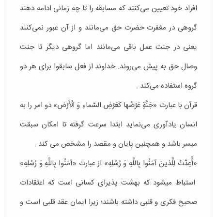
افراد خود تعیین می‌کنند که مسابقه را تا چه زمانی ادامه دهند
گروهی در مغفرت حضرت حق می‌مانند و از آن عبور نمی‌کنند
یعنی در جنت عمل باقی می‌مانند اما گروهی دیگر تا جنت
وصال حق به پیش می‌روند. خداوند از فعل سابقوا برای هر دو
گروه استفاده می‌کند .
قرآن با عبارت «جَنَّةٍ عَرْضُها كَعَرْضِ السَّماءِ وَ الْأَرْض» دو امر را به
انسان یادآوری می‌نماید ابتدا سرعت گرفته تا امکان سبقت
میسر باشد و همچنین پایان و مقصد را مشخص می کند .
«أُعِدَّتْ لِلَّذينَ آمَنُوا بِاللَّهِ وَ رُسُلِهِ» از عبارت «آمَنُوا بِاللَّهِ وَ رُسُلِهِ»
استباط میشود که بهشت پذیرای کسانی است که اعتقادات
صحیح فکری و قلبی داشته باشند؛ زیرا ایمان عقد قلبی است و