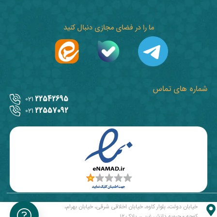
ما را در فضای مجازی دنبال کنید
شماره های تماس
22542695
021
22557092
021
خیابان دولت، بلوار کاوه، خیابان اخلاقی شرقی، خیابان بهرام،
کوچه محبوبه دانش غربی، پلاک ۱۲