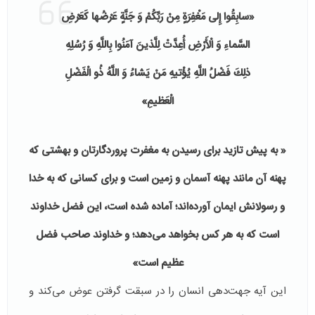
«سابِقُوا
إِلى
مَغْفِرَةٍ
مِنْ
رَبِّكُمْ
وَ
جَنَّةٍ
عَرْضُها
كَعَرْضِ
السَّماءِ
وَ
الْأَرْضِ
أُعِدَّتْ
لِلَّذينَ
آمَنُوا
بِاللَّهِ
وَ
رُسُلِهِ
ذلِكَ
فَضْلُ
اللَّهِ
يُؤْتيهِ
مَنْ
يَشاءُ
وَ
اللَّهُ
ذُو
الْفَضْلِ
الْعَظيمِ
»
«
به
پيش
تازيد
براى
رسيدن
به
مغفرت
پروردگارتان
و
بهشتى
كه
پهنه
آن
مانند
پهنه
آسمان
و
زمين
است
و
براى
كسانى
كه
به
خدا
و
رسولانش
ايمان
آورده‌اند؛
آماده
شده
است،
اين
فضل
خداوند
است
كه
به
هر
كس
بخواهد
مى‌دهد؛
و
خداوند
صاحب
فضل
عظيم
است
»
این آیه جهت‌دهی انسان را در سبقت گرفتن عوض می‌کند و