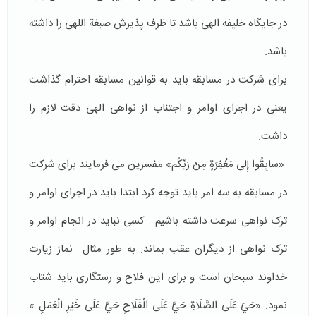
در جایگاه خلیفه الهی باشد تا ظرف پذیرش صبغة اللهی را داشته
باشد.
برای شرکت در مسابقه باید به قوانین مسابقه احترام گذاشت
یعنی در اجرای اوامر و اجتناب از نواهی الهی دقت لازم را
داشت.
«سابِقُوا إِلى مَغْفِرَةٍ مِنْ رَبِّكُم» مفسرین می فرمایند برای شرکت
در مسابقه به سه امر باید توجه کرد ابتدا باید در اجرای اوامر و
ترک نواهی سرعت داشته باشیم . کسی نباید در انجام اوامر و
ترک نواهی از دیگران عقب بماند. به طور مثال نماز زیارت
خداوند سبحان است و برای این فلاح و رستگاری باید شتاب
نمود. «حَيَ‏ عَلَى‏ الصَّلَاةِ حَيَّ عَلَى الْفَلَاحِ حَيَّ عَلَى خَيْرِ الْعَمَلِ »