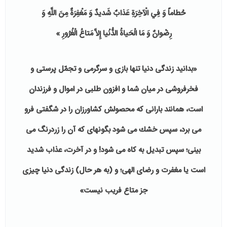
حُطاماً
وَ
فِي
الْآخِرَةِ
عَذابٌ
شَديدٌ
وَ
مَغْفِرَةٌ
مِنَ
اللَّهِ
وَ
رِضْوانٌ
وَ
مَا
الْحَياةُ
الدُّنْيا
إِلاَّ
مَتاعُ
الْغُرُورِ
»
«
بدانيد
زندگى
دنيا
تنها
بازى
و
سرگرمى
و
تجمّل
پرستى
و
فخرفروشى
در
ميان
شما
و
افزون
طلبى
در
اموال
و
فرزندان
است،
همانند
بارانى
كه
محصولش
كشاورزان
را
در
شگفتى
فرو
مى
برد،
سپس
خشك
مى
شود
بگونهاى
كه
آن
را
زردرنگ
مى
بينى؛
سپس
تبديل
به
كاه
مى
شود
!
و
در
آخرت،
عذاب
شديد
است
يا
مغفرت
و
رضاى
الهى؛
و
(
به
هر
حال
)
زندگى
دنيا
چيزى
جز
متاع
فريب
نيست
»