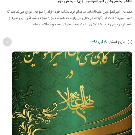
آگاهی‌بخشی‌های امیرالمؤمنین (ع) ـ بخش نهم
مقدمه امیرالمؤمنین علیه‌السلام در تمام فرمایشات خود افراد را متوجه اموری می‌نمایند که
عموماً مورد غفلت قرار گرفته در حالی می‌بایست همیشه مورد توجه باشد لکن این تنبیه و
هشدار در برخی فرمایشات‌شان، با مشاهده عباراتی همچون «ألا»، «أما» ...
تاریخ انتشار
19 آبان 1398