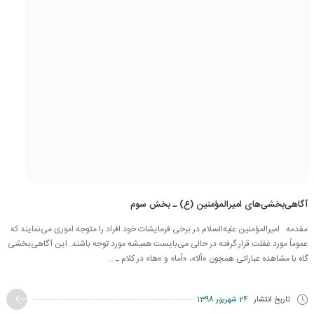
آگاهی‌بخشی‌های امیرالمؤمنین (ع) ـ بخش سوم
مقدمه امیرالمؤمنین علیه‌السلام در برخی فرمایشات خود افراد را متوجه اموری می‌نمایند که
عموماً مورد غفلت قرار گرفته در حالی می‌بایست همیشه مورد توجه باشند. این آگاهی‌بخشی
گاه با مشاهده عباراتی همچون «ألا»، «أما» و «ها» در کلام ـ ...
تاریخ انتشار
24 شهریور 1398