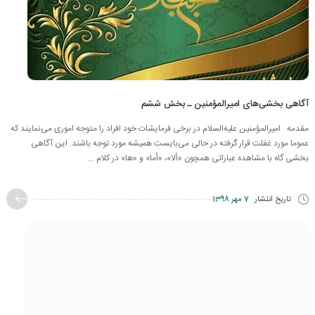
آگاهی بخشی‌های امیرالمؤمنین ـ بخش ششم
مقدمه امیرالمؤمنین علیه‌السلام در برخی فرمایشات خود افراد را متوجه اموری می‌نمایند که
عموما مورد غفلت قرار گرفته در حالی می‌بایست همیشه مورد توجه باشند. این آگاهی
بخشی گاه با مشاهده عباراتی همچون «ألا»، «أما» و «ها» در کلام ...
تاریخ انتشار
7 مهر 1398