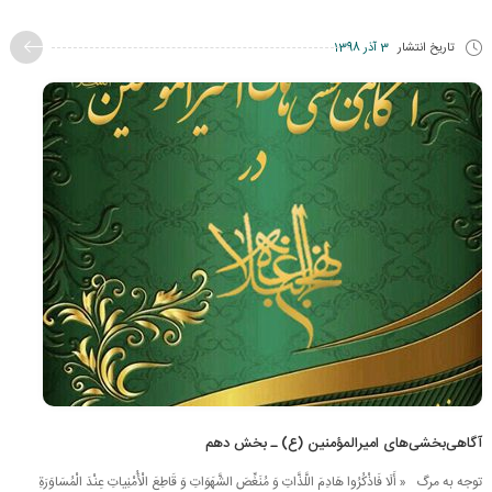
تاریخ انتشار
3 آذر 1398
آگاهی‌بخشی‌های امیرالمؤمنین (ع) ـ بخش دهم
توجه به مرگ « أَلَا فَاذْكُرُوا هَادِمَ اللَّذَّاتِ وَ مُنَغِّصَ الشَّهَوَاتِ وَ قَاطِعَ الْأُمْنِیاتِ عِنْدَ الْمُسَاوَرَةِ