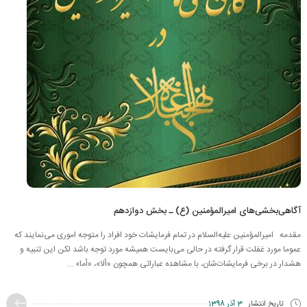
آگاهی‌بخشی‌های امیرالمؤمنین (ع) ـ بخش دوازدهم
مقدمه امیرالمؤمنین علیه‌السلام در تمام فرمایشات خود افراد را متوجه اموری می‌نمایند که
عموما مورد غفلت قرار گرفته در حالی می‌بایست همیشه مورد توجه باشد لکن این تنبیه و
هشدار در برخی فرمایشات‌شان، با مشاهده عباراتی همچون «ألا»، «أما» ...
تاریخ انتشار
3 آذر 1398