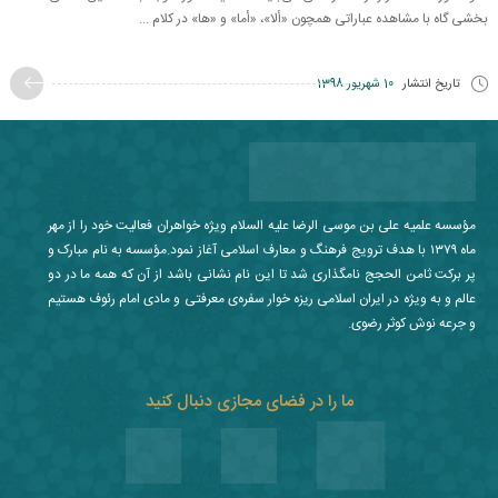
بخشی گاه با مشاهده عباراتی همچون «ألا»، «أما» و «ها» در کلام ...
تاریخ انتشار
10 شهریور 1398
مؤسسه علمیه علی بن موسی الرضا علیه السلام ویژه خواهران فعالیت خود را از مهر
ماه ۱۳۷۹ با هدف ترویج فرهنگ و معارف اسلامی آغاز نمود.مؤسسه به نام مبارک و
پر برکت ثامن الحجج نامگذاری شد تا این نام نشانی باشد از آن که همه ما در دو
عالم و به ویژه در ایران اسلامی ریزه خوار سفره‌ی معرفتی و مادی امام رئوف هستیم
و جرعه نوش کوثر رضوی.
ما را در فضای مجازی دنبال کنید