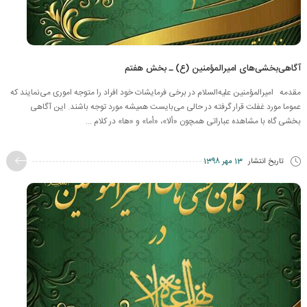
آگاهی‌بخشی‌های امیرالمؤمنین (ع) ـ بخش هفتم
مقدمه امیرالمؤمنین علیه‌السلام در برخی فرمایشات خود افراد را متوجه اموری می‌نمایند که
عموما مورد غفلت قرار گرفته در حالی می‌بایست همیشه مورد توجه باشند. این آگاهی
بخشی گاه با مشاهده عباراتی همچون «ألا»، «أما» و «ها» در کلام ...
تاریخ انتشار
13 مهر 1398