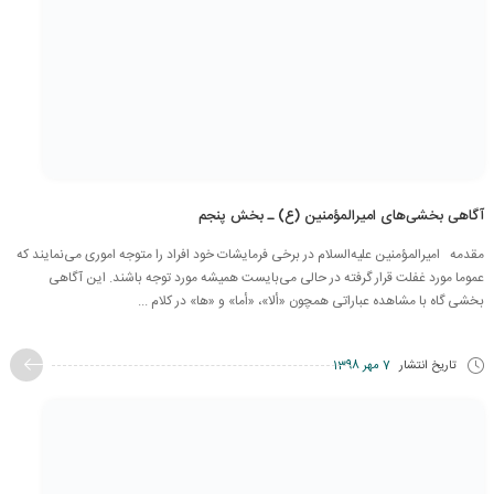
آگاهی بخشی‌های امیرالمؤمنین (ع) ـ بخش پنجم
مقدمه امیرالمؤمنین علیه‌السلام در برخی فرمایشات خود افراد را متوجه اموری می‌نمایند که
عموما مورد غفلت قرار گرفته در حالی می‌بایست همیشه مورد توجه باشند. این آگاهی
بخشی گاه با مشاهده عباراتی همچون «ألا»، «أما» و «ها» در کلام ...
تاریخ انتشار
7 مهر 1398