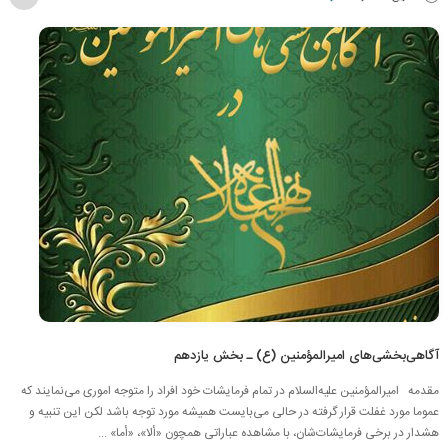
آگاهی‌بخشی‌های امیرالمؤمنین (ع) ـ بخش یازدهم
مقدمه امیرالمؤمنین علیه‌السلام در تمام فرمایشات خود افراد را متوجه اموری می‌نمایند که
عموما مورد غفلت قرار گرفته در حالی می‌بایست همیشه مورد توجه باشد لکن این تنبیه و
هشدار در برخی فرمایشات‌شان، با مشاهده عباراتی همچون «ألا»، «أما» ...