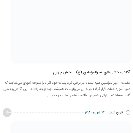
آگاهی‌بخشی‌های امیرالمؤمنین (ع) ـ بخش چهارم
مقدمه امیرالمؤمنین علیه‌السلام در برخی فرمایشات خود افراد را متوجه اموری می‌نمایند که
عموماً مورد غفلت قرار گرفته در حالی می‌بایست همیشه مورد توجه باشند. این آگاهی‌بخشی
گاه با مشاهده عباراتی همچون «ألا»، «أما» و «ها» در کلام ـ ...
تاریخ انتشار
24 شهریور 1398