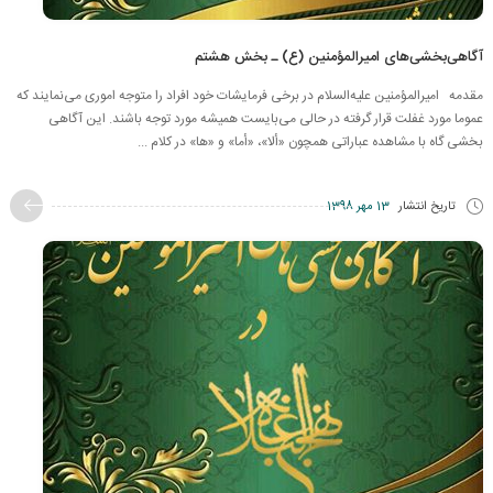
آگاهی‌بخشی‌های امیرالمؤمنین (ع) ـ بخش هشتم
مقدمه امیرالمؤمنین علیه‌السلام در برخی فرمایشات خود افراد را متوجه اموری می‌نمایند که
عموما مورد غفلت قرار گرفته در حالی می‌بایست همیشه مورد توجه باشند. این آگاهی
بخشی گاه با مشاهده عباراتی همچون «ألا»، «أما» و «ها» در کلام ...
تاریخ انتشار
13 مهر 1398