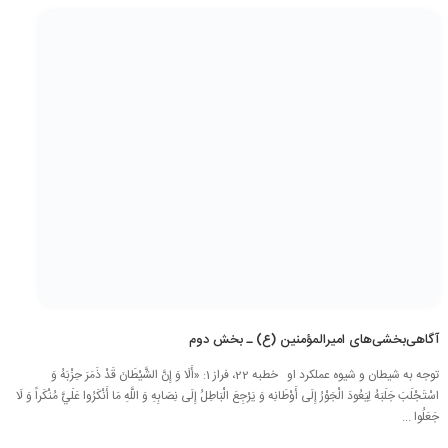
آگاهی‌بخشی‌های امیرالمؤمنین (ع) ـ بخش دوم
توجه به شیطان و شیوه عملکرد او خطبه 22، فراز 1: «أَلَا وَ إِنَّ الشَّيْطَانَ قَدْ ذَمَرَ حِزْبَهُ وَ
اسْتَجْلَبَ جَلَبَهُ لِيَعُودَ الْجَوْرُ إِلَى أَوْطَانِه‏ وَ يَرْجِعَ الْبَاطِلُ إِلَى نِصَابِهِ وَ اللَّهِ مَا أَنْكَرُوا عَلَيَّ مُنْكَراً وَ لَا
جَعَلُوا ...