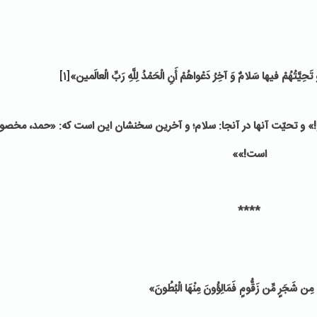
َحِيَّتُهُمْ فيها سَلامٌ وَ آخِرُ دَعْواهُمْ أَنِ الْحَمْدُ لِلَّهِ رَبِّ الْعالَمين»
[1]
و!» و تحیّت آنها در آنجا: سلام؛ و آخرین سخنشان این است که: «حمد، مخصو
است
!
»»
****
مِن شَجَرٍ مِّن زَقُّومٍ فَمَالِؤُونَ مِنْهَا الْبُطُونَ»