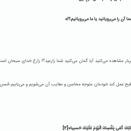
ما آن را می‌رویانید یا ما می‌رویانیم؟
!
»
ی پربار مشاهده می‌کنید آیا گمان می‌کنید شما زارعید؟! زارع خدای سبحان اس
و قبح عمل کند خودمان متوجه محاسن و معایب آن می‌شویم و می‌یابیم حُسن
ِتابَكَ كَفى‏ بِنَفْسِكَ الْيَوْمَ عَلَيْكَ حَسيبا»
[2]