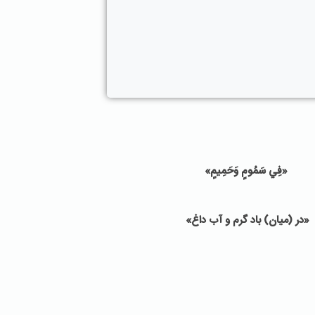
«فِي سَمُومٍ وَحَمِيمٍ»
«در (ميان) باد گرم و آب داغ»