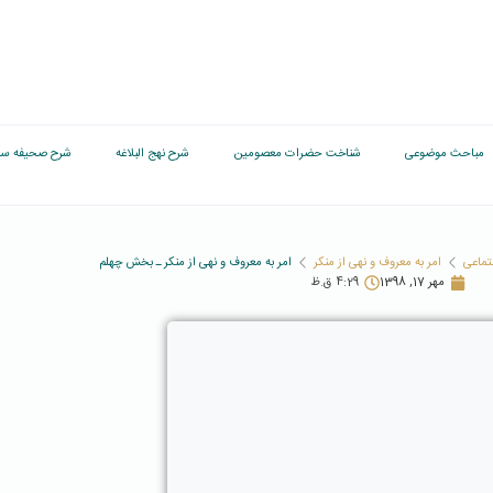
مباحث موضوعی
شناخت حضرات معصومین
شرح نهج البلاغه
شرح صحیفه سج
تماعی
امر به معروف و نهی از منکر
امر به معروف و نهی از منکر ـ بخش چهلم
مهر 17, 1398
4:29 ق.ظ