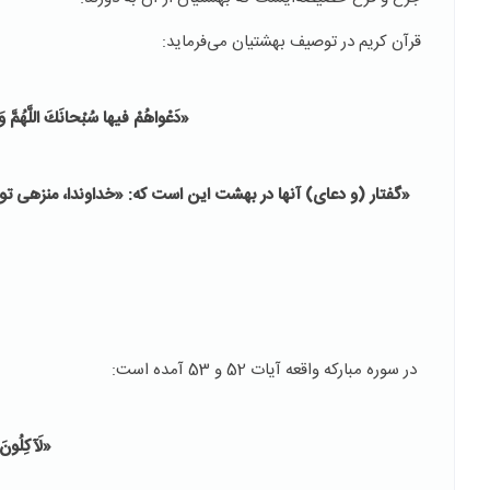
قرآن کریم در توصیف بهشتیان می‌فرماید:
«دَعْواهُمْ فيها سُبْحانَكَ اللَّهُمَّ وَ ت
«گفتار (و دعای) آنها در بهشت این است که: «خداوندا، منزهی ت
در سوره مبارکه واقعه آیات 52 و 53 آمده است:
«لَآكِلُونَ 