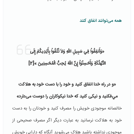
همه می‌توانند انفاق كنند
«وَأَنفِقُواْ فِي سَبِيلِ اللّهِ وَلاَ تُلْقُواْ بِأَيْدِيكُمْ إِلَى
التَّهْلُكَةِ وَأَحْسِنُوَاْ إِنَّ اللّهَ يُحِبُّ الْمُحْسِنِينَ
»
[2]
«و در راه خدا انفاق كنيد و خود را با دست‏ خود به هلاكت
مي‌فكنيد و نيكى كنيد كه خدا نيكوكاران را دوست مى‌‏دارد»
خالصانه موجودی خویش را مصرف کنید و خودتان را به دست
خود به هلاکت نرسانید به عبارت دیگر اگر مصرف صحیحی از
موجودی نداشته باشید هلاک می‌شوید آنگاه که دارایی خویش