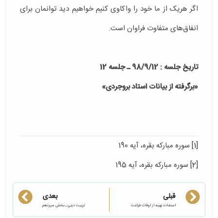
اگر هریک از ما خود را واکاوی کنیم خواهیم دید توانمان برای
انفاق‌های متفاوت فراوان است.
تاریخ جلسه : 98/9/12 ـ جلسه 12
«برگرفته از بیانات استاد بروجردی»
[1]
سوره مبارکه بقره، آیه 190
[2]
سوره مبارکه بقره، آیه 195
قبلی
بعدی
استفاده بهینه از اوقات فراغت
تربیت دینی ـ بخش سیزدهم