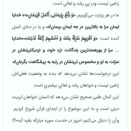
راضی نيست ودر پي رشد و تعالي است.
ما در هر زیارت می‌گوییم:
«وَ بَلِّغْ بِإِیمَانِی أَکْمَلَ الْإِیمَانِ»؛« خدایا
ایمان مرا به بالاترین در جه ایمان برسان!»،
و یا در دعای کمیل
آمده است:
«وَ اَقْرَبِهِمْ مَنْزِلَةً مِنْكَ وَ اَخَصِّهِمْ زُلْفَةً لَدَيْكَ»؛«خدایا
… مرا از بهره‏مندترين بندگانت نزد خود، و نزديك‏ترينشان در
منزلت به تو و مخصوص‏ ترينشان در رتبه به پيشگاهت بگردان!»
این درخواست‌ها نشان می‌دهد که بنده به وضعیت فعلی‌اش‌
راضی نیست و خواهان رشد و تعالي بيشتري است.
اين کمال طلبی صحیح نشان مي‌دهد كه انسان خواهان تربیت
دینی است و ما اين موضوع را از ابتدای قرآن شروع کرديم
وآن را دنبال می‌کنیم امروز در خدمت سوره مبارکه بقره آیه190