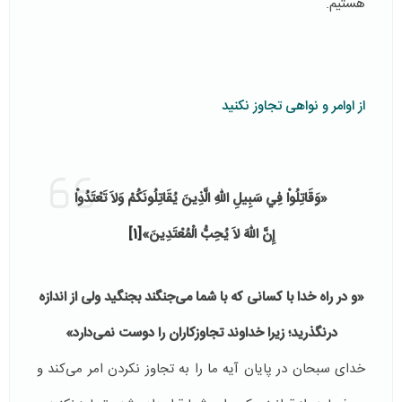
هستیم.
از اوامر و نواهی تجاوز نكنيد
«وَقَاتِلُواْ فِي سَبِيلِ اللّهِ الَّذِينَ يُقَاتِلُونَكُمْ وَلاَ تَعْتَدُواْ
إِنَّ اللّهَ لاَ يُحِبُّ الْمُعْتَدِينَ»
[1]
«و در راه خدا با كسانى كه با شما مى‌‏جنگند بجنگيد ولى از اندازه
درنگذريد؛ زيرا خداوند تجاوزكاران را دوست نمى‌‏دارد»
خدای سبحان در پایان آیه ما را به تجاوز نکردن امر می‌کند و