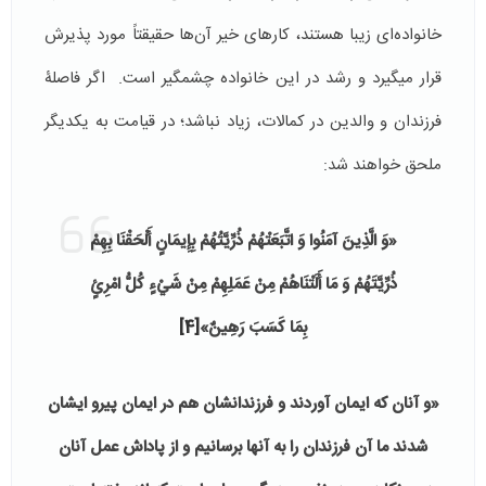
خانواده‌ای زیبا هستند، کارهای خیر آن‌ها حقیقتاً مورد پذیرش
قرار می­گیرد و رشد در این خانواده چشم­گیر است. اگر فاصلۀ
فرزندان و والدین در کمالات، زیاد نباشد؛ در قیامت به یکدیگر
ملحق خواهند شد:
«وَ الَّذِينَ آمَنُوا وَ اتَّبَعَتْهُمْ ذُرِّيَّتُهُمْ بِإِيمَانٍ أَلْحَقْنَا بِهِمْ
ذُرِّيَّتَهُمْ وَ مَا أَلَتْنَاهُمْ مِنْ عَمَلِهِمْ مِنْ شَيْءٍ كُلُّ امْرِئٍ
بِمَا كَسَبَ رَهِينٌ»
[4]
«و آنان که ایمان آوردند و فرزندانشان هم در ایمان پیرو ایشان
شدند ما آن فرزندان را به آن­ها برسانیم و از پاداش عمل آنان