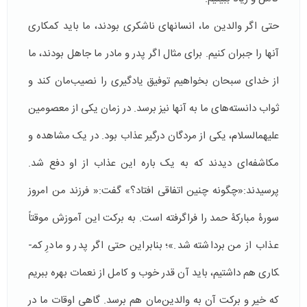
حتی اگر والدین ما، انسان­های ناشکری بودند، ما باید کم­کاری
آن­ها را جبران کنیم. برای مثال اگر پدر و مادر ما جاهل بودند، ما
از خدای سبحان بخواهیم توفیق یادگیری را نصیب‌مان کند و
ثواب دانسته‌های ما به آن­ها نیز برسد. در زمان یکی از معصومین
علیهم­السلام، یکی از مردگان درگیر عذاب بود. در یک مشاهده و
مکاشفه­‌ای دیدند که به یک باره این عذاب از او دفع شد.
پرسیدند:«چگونه چنین اتفاقی افتاد؟» گفت:« فرزند من امروز
سورۀ مبارکۀ حمد را فراگرفته است. به برکت این آموزش موقتاً
عذاب از من برداشته شد.»؛ بنابراین حتی اگر پدر و مادرِ کم­
کاری هم داشتیم، باید آن قدر خوب و کامل از نعمات‌ بهره ببریم
که خیر و برکت آن به والدین‌مان هم برسد. گاهی اوقات ما در