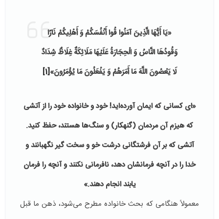
«يَا أَيُّهَا الَّذِينَ آمَنُوا قُوا أَنْفُسَكُمْ وَ أَهْلِيكُمْ نَارًا
وَقُودُهَا النَّاسُ وَ الْحِجَارَةُ عَلَيْهَا مَلَائِكَةٌ غِلَاظٌ شِدَادٌ
لَا يَعْصُونَ اللَّهَ مَا أَمَرَهُمْ وَ يَفْعَلُونَ مَا يُؤْمَرُونَ»
[1]
«اى كسانى كه ايمان آورده‌ايد! خود و خانواده خود را از آتشى
كه هيزم آن مردمان (گنهكار) و سنگ‌ها هستند، حفظ كنيد.
آتشى كه بر آن فرشتگانى درشت خو و سخت گير نگهبانند و
خدا را در آنچه فرمانشان دهد، نافرمانى نكنند و آنچه را فرمان
يابند انجام دهند.»
معمولاً هنگامی که بحث خانواده مطرح می­‌شود، ذهن ما قبل