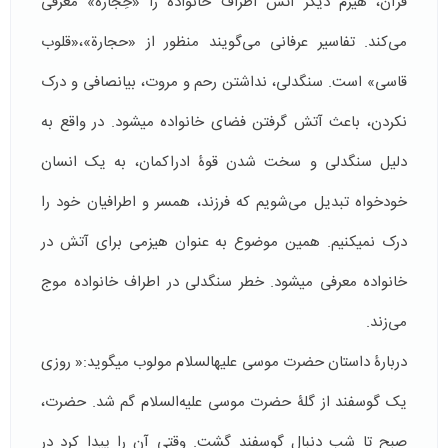
قرآن، هیزم دیگر آتش اطراف خانواده را «حِجارَة» معرفی
می‌کند. تفاسیر عرفانی می‌گویند منظور از «حجارة»،«قلوب
قاسی» است. سنگدلی، نداشتن رحم و مروت، بی­انصافی و درک
نکردن، باعث آتش گرفتن فضای خانواده می­شود. در واقع به
دلیل سنگدلی و سخت شدن قوۀ ادراکمان، به یک انسان
خودخواه تبدیل می‌شویم که فرزند، همسر و اطرافیان خود را
درک نمی­کنیم. همین موضوع به عنوان هیزمی برای آتش در
خانواده معرفی می­شود. خطر سنگدلی در اطراف خانواده موج
می‌زند.
دربارۀ داستان حضرت موسی علیه­السلام مولوب می­گوید:« روزی
یک گوسفند از گلۀ حضرت موسی علیه­‌السلام گم شد. حضرت،
صبح تا شب دنبال گوسفند گشت. وقتی آن را پیدا کرد در