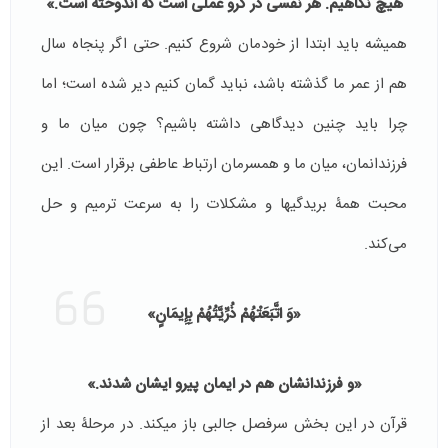
هیچ نکاهیم. هر نفسی در گرو عملی است که اندوخته است.»
همیشه باید ابتدا از خودمان شروع کنیم. حتی اگر پنجاه سال
هم از عمر ما گذشته باشد، نباید گمان کنیم دیر شده است؛ اما
چرا باید چنین دیدگاهی داشته باشیم؟ چون میان ما و
فرزندانمان، میان ما و همسرمان ارتباط عاطفی برقرار است. این
محبت همۀ بریدگی­ها و مشکلات را به سرعت ترمیم و حل
می‌کند.
«وَ اتَّبَعَتْهُمْ ذُرِّيَّتُهُمْ بِإِيمَانٍ»
«و فرزندانشان هم در ایمان پیرو ایشان شدند.»
قرآن در این بخش سرفصل جالبی باز می­کند. در مرحلۀ بعد از