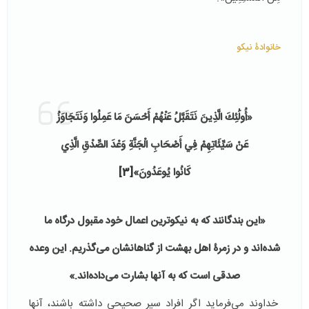
خانوادۀ نیکو
«أُولَٰئِكَ الَّذِينَ نَتَقَبَّلُ عَنْهُمْ أَحْسَنَ مَا عَمِلُوا وَنَتَجَاوَزُ
عَنْ سَيِّئَاتِهِمْ فِي أَصْحَابِ الْجَنَّةِ وَعْدَ الصِّدْقِ الَّذِي
كَانُوا يُوعَدُونَ»
[3]
«این بندگانند که به نیکوترین اعمال خود مقبول درگاه ما
شده‌اند و در زمرۀ اهل بهشت از گناهانشان می‌گذریم. این وعده
صدقی است که به آن­ها بشارت می‌داده‌اند.»
خداوند می­‌فرماید اگر افراد سیر صحیحی داشته باشند، آن­ها