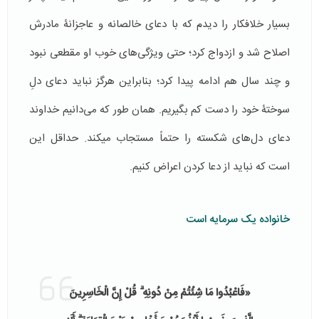
بسیار خلافکار را دیدم که با دعای خالصانه و عاجزانۀ مادرش
اصلاح شد و ازدواج کرد؛ حتی ویژگی‌های خوب او مقطعی نبود
و چند سال هم ادامه پیدا کرد؛ بنابراین هرگز نباید دعای دلِ
سوختۀ خود را دست کم بگیریم. همان طور که می‌دانیم خداوند
دعای دل‌های شکسته را حتماً مستجاب می­کند. حداقل این
است که نباید از دعا کردن اعراض کنیم.
خانواده یک سرمایه است
«فَاعْبُدُوا مَا شِئْتُمْ مِنْ دُونِهِ ۗ قُلْ إِنَّ الْخَاسِرِينَ