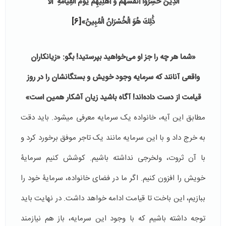
الَّذِينَ خَسِرُوا أَنْفُسَهُمْ وَ أَهْلِيهِمْ يَوْمَ الْقِيَامَةِ ۗ أَلَا
ذَٰلِكَ هُوَ الْخُسْرَانُ الْمُبِينُ»
[6]
«شما هر چه را جز او می‌خواهید بپرستید! بگو: «زیانکاران
واقعی آنانند که سرمایه وجود خویش و بستگانشان را در روز
قیامت از دست داده‌اند! آگاه باشید زیان آشکار همین است»
مطابق این آیه، خانواده یک سرمایه معرفی می­شود. باید دقت
به خرج داد و با این سرمایه مانند یک تاجر موفق برخورد کرد و
با آن ثروت، ولخرجی نداشته باشیم. کوشش کنیم سرمایۀ
خویش را افزون کنیم. اگر ما در فضای خانواده، سرمایۀ خود را
ببازیم، این باخت تا قیامت ادامه خواهد داشت. در نهایت باید
توجه داشته باشیم که با وجود این سرمایه، باز هم نیازمند