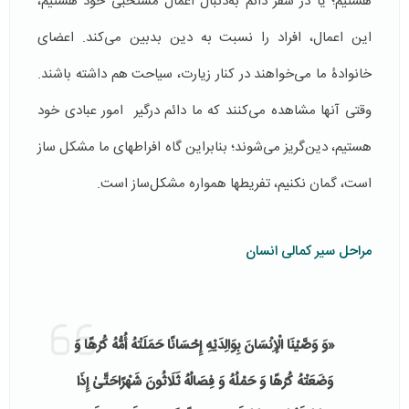
هستیم؛ یا در سفر دائم به‌دنبال اعمال مستحبی خود هستیم،
این اعمال، افراد را نسبت به دین بدبین می‌­کند. اعضای
خانوادۀ ما می‌خواهند در کنار زیارت، سیاحت هم داشته باشند.
وقتی آن­ها مشاهده می‌کنند که ما دائم درگیر امور عبادی خود
هستیم، دین‌گریز می‌شوند؛ بنابراین گاه افراطهای ما مشکل ساز
است، گمان نکنیم، تفریطها همواره مشکل‌ساز است.
مراحل سیر کمالی انسان
«وَ وَصَّيْنَا الْإِنْسَانَ بِوَالِدَيْهِ إِحْسَانًا حَمَلَتْهُ أُمُّهُ كُرْهًا وَ
وَضَعَتْهُ كُرْهًا وَ حَمْلُهُ وَ فِصَالُهُ ثَلَاثُونَ شَهْرًاحَتَّىٰ إِذَا