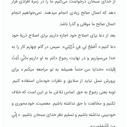
از خدای سبحان درخواست می­‌کنیم ما را در زمرۀ افرادی قرار
دهد که اعمال صالح زیادی انجام می­دهند. نمی‌خواهیم انجام
اعمال صالح ما موقتی و گذرا باشد.
بعد از دعا برای اصلاح خود اجازه داریم برای اصلاح ذریۀ خود
دعا کنیم:« أَصْلِحْ لِي فِي ذُرِّيَّتِي». سپس در گام چهارم کار را به
خدا می‌سپاریم و در نهایت رجوع دائم به او داریم:«اِنِّي تُبْتُ
إِلَيْكَ» «خدایا من حتماً همیشه به تو مراجعه می­کنم.» برای
پرورش نسل نباید از سلایق و نظرات خودمان استفاده کنیم.
توبه یعنی رجوع به حق. اساس تلاش ما بر این است که خلاف
نکنیم و مخالفت با حق نداشته باشیم. معصیت، خودمحوری و
خودبینی نداشته باشیم و تسلیم نظر خدای سبحان باشیم: « إِنِّي
مِنَ الْمُسْلِمِينَ».