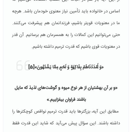
اساس در خانواده باید تأمین نیاز معنوی خودمان باشد. هرچه
ما در معنویات قوی­تر باشیم، فرزندانمان هم پیشرفت می‌کنند.
حتی می‌توانیم این کمالات را به همسرمان هم برسانیم. آن قدر
در معنویات قوی باشیم که قدرت ترمیم داشته باشیم.
«وَ أَمْدَدْنَاهُمْ بِفَاكِهَةٍ وَ لَحْمٍ مِمَّا يَشْتَهُونَ»
[5]
«و بر آن بهشتیان از هر نوع میوه و گوشت‌های لذیذ که مایل
باشند فراوان بیفزاییم.»
مطابق این آیه، بزرگترها باید قدرت ترمیم نواقص کوچکترها را
داشته باشند. این سؤال پیش می‌­آید که شاید این قدرت فقط