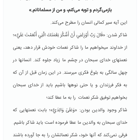
بازمی‌گردم و توبه می‌کنم، و من از مسلمانانم.»
این آیه سیر کمالی انسان را مطرح می‌کند.
شاکر شدن: «قَالَ رَبِّ أَوْزِعْنِي أَنْ أَشْكُرَ نِعْمَتَكَ الَّتِي أَنْعَمْتَ عَلَيَّ»؛
از خداوند می­خواهیم ما را شاکر نعمات خودش قرار دهد، یعنی
نعمت­های خدای سبحان در چشم ما زیاد جلوه کند. انسان­ها در
چهل سالگی به بلوغ فکری می­رسند. در این زمان قبل از آن که
به فکر فرزندان و یا حتی نوه­ها باشیم باید از خدای سبحان
بخواهیم توفیق شکر نعمات را به ما عطا کند؛
شاکر وجود والدین بودن: «وَعَلَىٰ وَالِدَيَّ»؛ بابت نعمت­هایی که
خدای سبحان به والدین ما عطا فرموده است باید شاکر باشیم.
فرقی نمی­‌کند که آن­ها خود، شکر نعماتشان را به جا آورده باشند