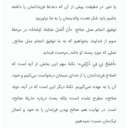
یا خیر. در حقیقت پیش از آن که دغدغۀ فرزندانمان را داشته
باشیم باید شکر نعمت­ والدینمان را به جا بیاوریم؛
توفیق انجام عمل صالح: «أَنْ أَعْمَلَ صَالِحًا تَرْضَاهُ»؛ در مرحلۀ
سوم از خداوند بخواهیم که به ما توفیق انجام عمل صالح_
عملی که مورد پسند او باشد_مرحمت فرماید.
«أَصْلِحْ لِي فِي ذُرِّيَّتِي»؛ نکتۀ مهم این بخش از آیه است که
اصلاح فرزندانمان را از خدای سبحان درخواست می­‌کنیم و خود،
آن را به عهده نمی­‌گیریم. نکتۀ دیگر این است که در آیه، «ولد
صالح» مطرح نشده است؛ بلکه بحث درباره «ذریّۀ صالح»
است. در نهایت هم، صالح بودن فرزندان را به خود و اعمال
نیک‌مان نسبت نمی­دهیم.