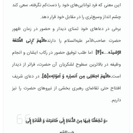
این معنی که فرد توانایی‌های خود را دست‌کم نگرفته، سعی کند
چشم انداز وسیع‌تری را در مقابل خود قرار دهد.
برخی در دعاهای خود تمنای دیدار و حضور در زمان ظهور
حضرت صاحب‌الأمر علیه‌السلام را دارند
«اللّهمَ َارِنی الطَّلعَهَ
الرَّشیدَه…»
[4]
اما طلب توفیق حضور در رکاب ایشان و انجام
وظیفه در بالاترین سطوح لشکریان آن حضرت، فراتر از دیدار
است
.«اللّهمَ اجعَلنِی مِن اَنصاِره وَ اَعوَانِه»
[5]
.
در دعای شریف
افتتاح حتی تقاضای رهبری بخشی از نیروهای حضرت را نیز
داریم.
«
وَ
تَجْعَلُنَا فِيهَا
مِنَ
الدُّعَاةِ
إِلَى طَاعَتِكَ وَ الْقَادَةِ إِلَى
سَبِيلِكَ»