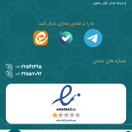
و جرعه نوش کوثر رضوی.
ما را در فضای مجازی دنبال کنید
شماره های تماس
22542695
021
22557092
021