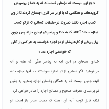
« جز اين نيست كه مؤمنان كسانى‏اند كه به خدا و پيامبرش
گرويده‏اند و هنگامى كه با او بر سر كارى اجتماع كردند تا از وى
كسب اجازه نكنند نمى‏روند در حقيقت كسانى كه از تو كسب
اجازه مى‏كنند آنانند كه به خدا و پيامبرش ايمان دارند پس چون
براى برخى از كارهايشان از تو اجازه خواستند به هر كس از آنان
كه خواستى اجازه ده، »
خدای سبحان در این آیه به پیامبر صلّی الله علیه و آله
می‌فرماید: اگر کسانی از تو اجازه خواستند به آنها اجازه بده،
البته چنین نیست که به همگان یکسان اجازه بدهی، به یقین
تو بر مبنای معرفت صحیح و مصالح اجازه را صادر خواهی کرد.
نکته قابل توجه آیه آن است که دست مدیر باز است، او