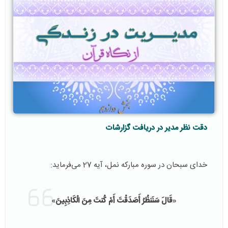
دقت نظر مدیر در دریافت گزارشات
خدای سبحان در سوره مبارکه نمل، آیه 27 می‌فرماید:
«
قَالَ سَنَنظُرُ أَصَدَقْتَ أَمْ كُنتَ مِنَ الْكَاذِبِينَ
»