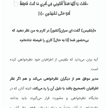
«
قَالَتْ يَا أَيُّهَا المَلَأُ أَفْتُونِي فِي أَمْرِي مَا كُنتُ قَاطِعَةً
أَمْرًا حَتَّى تَشْهَدُونِ
»
[1]
«(بلقیس) گفت:اى سران[كشور] در كارم به من نظر دهيد كه
بى‏‌حضور شما [تا به حال] كارى را فيصله نداده‌‏ام»
آیه بیان می‌دارد که بلقیس از اطرافیان خود نظرخواهی کرده
است.
مدیر موفق هم از دیگران نظر‌خواهی می‌کند و هم اگر نظر
اطرافیان ناصحیح باشد با دلیل آن را رد می‌کند،
البته آنان که در
جایگاه نظرخواهی و مشورت قرار می‌گیرند باید بدانند
نظرخواهی از آنان حتماً به منزله پذیرفتن قطعی نظر آنان و