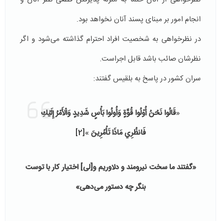
انجام امور بر مبنای پسند آنان نخواهد بود.
در نظرخواهی به شخصیت افراد احترام گذاشته می‌شود و اگر
نظرشان صائب باشد قابل اجراست.
سران کشور در پاسخ به بلقیس گفتند:
«
قَالُوا نَحْنُ أُوْلُوا قُوَّةٍ وَأُولُوا بَأْسٍ شَدِيدٍ وَالْأَمْرُ إِلَيْكِ
فَانظُرِي مَاذَا تَأْمُرِينَ
»
[2]
«گفتند ما سخت نيرومند و دلاوريم و[لى] اختيار كار با توست
بنگر چه دستور مى‏‌دهى»