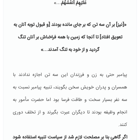
عَلَيْهِمْ أَنفُسُهُمْ
…»
«[نيز] بر آن سه تن كه بر جاى مانده بودند [و قبول توبه آنان به
تعويق افتاد] تا آنجا كه زمين با همه فراخى‏اش بر آنان تنگ
گرديد و از خود به تنگ آمدند…»
پیامبر حتی به زن و فرزندان این سه تن اجازه ندادند با
همسران و پدران خویش سخن بگویند، تنبیه پیامبر نسبت به
سه نفر بسیار سخت و طاقت فرسا بود اما حضرت مأمور به
انجام وظیفه بودند تا دیگران عبرت بگیرند و از تخلف دوری
کنند.
اگر گاهی بنا بر مصلحت لازم شد از سیاست تنبیه استفاده شود