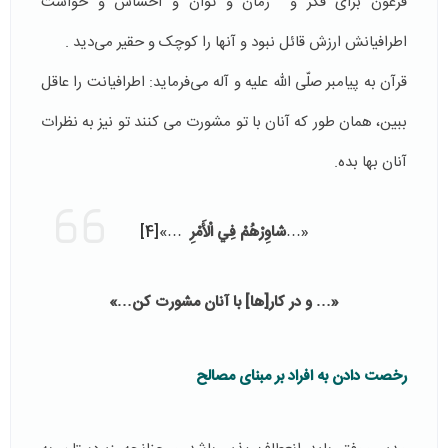
فرعون برای فکر و زمان و توان و احساس و خواست
اطرافیانش ارزش قائل نبود و آنها را کوچک و حقیر می‌دید .
قرآن به پیامبر صلّی الله علیه و آله می‌فرماید: اطرافیانت را عاقل
ببین، همان طور که آنان با تو مشورت می کنند تو نیز به نظرات
آنان بها بده.
«…
شاوِرْهُمْ فِي الْأَمْرِ
…»
[4]
«… و در كار[ها] با آنان مشورت كن…»
رخصت دادن به افراد بر مبنای مصالح