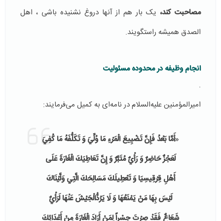
مصاحبت کند،
یک بار هم از آنها دروغ نشنیده باشی ، اهل
الصدق همیشه راستگویند.
انجام وظیفه در محدوده مسئولیت
.
امیرالمؤمنین علیه‌السلام در نامه‌ای به کمیل می‌فرمایند:
«
أَمَّا بَعْدُ فَإِنَّ تَضْيِيعَ الْمَرْءِ مَا وُلِّيَ وَ تَكَلُّفَهُ مَا كُفِيَ
لَعَجْزٌ حَاضِرٌ وَ رَأْيٌ مُتَبَّرٌ
وَ إِنَّ تَعَاطِيَكَ الْغَارَةَ عَلَى
أَهْلِ قِرْقِيسِيَا وَ تَعْطِيلَكَ مَسَالِحَكَ الَّتِي وَلَّيْنَاكَ
لَيْسَ بِهَا مَنْ يَمْنَعُهَا وَ لَا يَرُدُّالْجَيْشَ عَنْهَا لَرَأْيٌ
شَعَاعٌ
فَقَدْ صِرْتَ جِسْراً لِمَنْ أَرَادَ الْغَارَةَ مِنْ أَعْدَائِكَ