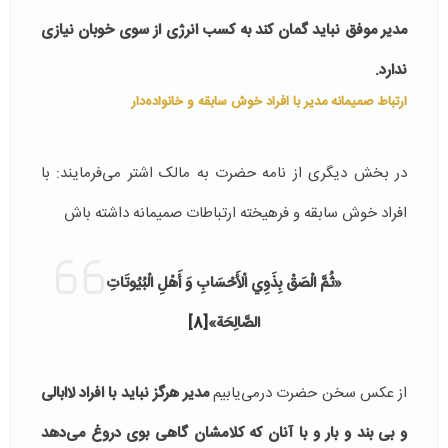
مدیر موفق نباید گمان کند به کسب انرژی از سوی خوبان نیازی
ندارد.
ارتباط صمیمانه مدیر با افراد خوش سابقه و خانواده‌دار
در بخش دیگری از نامه حضرت به مالک اشتر می‌فرمایند: با
افراد خوش سابقه و فرهیخته ارتباطات صمیمانه داشته باش
«ثُمَّ الْصَقْ بِذَوِي الْأَحْسَابِ وَ أَهْلِ الْبُيُوتَاتِ
الصَّالِحَة»
[8]
از عکس سخن حضرت درمی‌یابیم
مدیر هرگز نباید با افراد لاابالی
و بی بند و بار و با آنان که کلامشان گاهی بوی دروغ می‌دهد