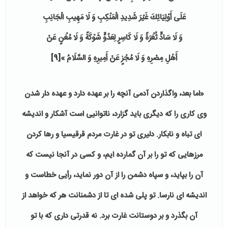
عَلَى أَوْلِيَائِكَ غَيْرَ شَدِيدِ الْمَنْكِبِ وَ لَا مَهِيبِ الْجَانِبِ
وَ لَا سَادٍّ ثُغْرَةً وَ لَا كَاسِرٍ لِعَدُوٍّ شَوْكَةً وَ لَا مُغْنٍ عَنْ
أَهْلِ مِصْرِهِ وَ لَا مُجْزٍ عَنْ أَمِيرِهِ وَ السَّلَامُ »
[9]
«اما بعد، واگذاردن آدمى آنچه را بر عهده دارد و عهده دار شدن
وى كارى را كه ديگرى بايد گزارد، ناتوانيى است آشكار و انديشه
اى تباه و نابكار. دليرى تو در غارت مردم قرقيسيا و رها كردن
مرزهايى كه تو را بر آن گمارده ايم، و كسى در آنجا نيست كه
آن را بپايد، و سپاه دشمن را از آن دور نمايد، رأيى خطاست و
انديشه اى نارسا
.
تو پلى شده اى تا از دشمنانت هر كه خواهد از
آن بگذرد و بر دوستانت غارت برد. نه قدرتى دارى كه با تو