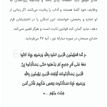
مدیر موفق باید انعطاف پذیر باشد و چنانچه زیردستان به
وظایف خود آشنا هستند و آداب را رعایت می‌کنند اگر زمانی از
او اجازه و رخصتی خواستند این امکان را در اختیارشان قرار
دهد، نباید گمان کند قوانین ثابت است و هرگز تغییر نمی‌کند.
خدای سبحان در سوره مبارکه نور ، آیه 62 می‌فرماید:
«
إ
نَّمَا الْمُؤْمِنُونَ الَّذِينَ آمَنُوا بِاللَّهِ وَرَسُولِهِ وَإِذَا كَانُوا
مَعَهُ عَلَى أَمْرٍ جَامِعٍ لَمْ يَذْهَبُوا حَتَّى يَسْتَأْذِنُوهُ إِنَّ
الَّذِينَ يَسْتَأْذِنُونَكَ أُوْلَئِكَ الَّذِينَ يُؤْمِنُونَ بِاللَّهِ
وَرَسُولِهِ فَإِذَا اسْتَأْذَنُوكَ لِبَعْضِ شَأْنِهِمْ فَأْذَن لِّمَن
شِئْتَ مِنْهُمْ …»